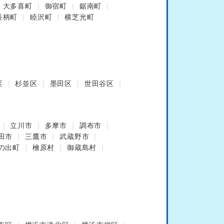
大多喜町
御宿町
鋸南町
長柄町
睦沢町
横芝光町
区
杉並区
墨田区
世田谷区
立川市
多摩市
調布市
田市
三鷹市
武蔵野市
の出町
檜原村
御蔵島村