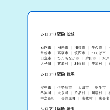
シロアリ駆除 茨城
石岡市
潮来市
稲敷市
牛久市
常総市
高萩市
筑西市
つくば市
日立市
ひたちなか市
鉾田市
水戸
大子町
東海村
利根町
美浦村
シロアリ駆除 群馬
安中市
伊勢崎市
太田市
桐生市
邑楽町
大泉町
片品村
川場村
中之条町
長野原町
南牧村
東吾妻
シロアリ駆除 埼玉