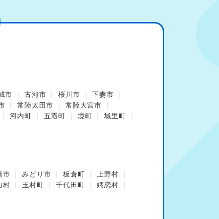
城市
古河市
桜川市
下妻市
市
常陸太田市
常陸大宮市
河内町
五霞町
境町
城里町
橋市
みどり市
板倉町
上野村
山村
玉村町
千代田町
嬬恋村