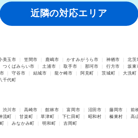
近隣の対応エリア
小美玉市
笠間市
鹿嶋市
かすみがうら市
神栖市
北茨
つくばみらい市
土浦市
取手市
那珂市
行方市
坂東
市
守谷市
結城市
龍ケ崎市
阿見町
茨城町
大洗町
八千代町
渋川市
高崎市
館林市
富岡市
沼田市
藤岡市
前
神流町
甘楽町
草津町
下仁田町
昭和村
榛東村
高
町
みなかみ町
明和町
吉岡町