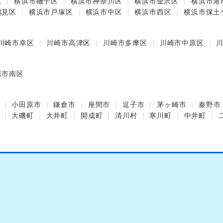
区
横浜市磯子区
横浜市神奈川区
横浜市金沢区
横浜市港
鶴見区
横浜市戸塚区
横浜市中区
横浜市西区
横浜市保土
川崎市幸区
川崎市高津区
川崎市多摩区
川崎市中原区
原市南区
小田原市
鎌倉市
座間市
逗子市
茅ヶ崎市
秦野市
大磯町
大井町
開成町
清川村
寒川町
中井町