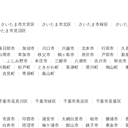
さいたま市大宮区
さいたま市北区
さいたま市桜区
さいた
いたま市見沼区
春日部市
加須市
川口市
川越市
北本市
行田市
久
白岡市
草加市
秩父市
鶴ヶ島市
所沢市
戸田市
新
ふじみ野市
本庄市
三郷市
八潮市
吉川市
和光市
川島町
杉戸町
ときがわ町
長瀞町
滑川町
鳩山町
吉見町
寄居町
嵐山町
千葉市花見川区
千葉市緑区
千葉市美浜区
千葉市若葉区
市原市
印西市
浦安市
大網白里市
柏市
勝浦市
白井市
匝瑳市
袖ケ浦市
館山市
銚子市
東金市