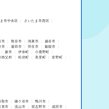
ま市中央区
さいたま市西区
喜市
熊谷市
鴻巣市
越谷市
座市
蓮田市
羽生市
飯能市
蕨市
伊奈町
小鹿野町
東秩父村
松伏町
美里町
皆野町
香取市
鎌ケ谷市
鴨川市
富里市
流山市
習志野市
成田市