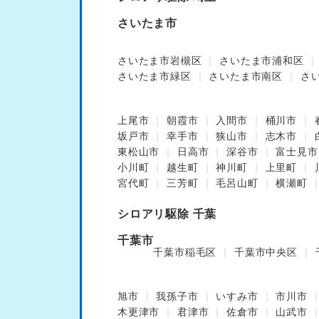
さいたま市
さいたま市岩槻区
さいたま市浦和区
さいたま市緑区
さいたま市南区
さ
上尾市
朝霞市
入間市
桶川市
坂戸市
幸手市
狭山市
志木市
東松山市
日高市
深谷市
富士見市
小川町
越生町
神川町
上里町
宮代町
三芳町
毛呂山町
横瀬町
シロアリ駆除 千葉
千葉市
千葉市稲毛区
千葉市中央区
旭市
我孫子市
いすみ市
市川市
木更津市
君津市
佐倉市
山武市