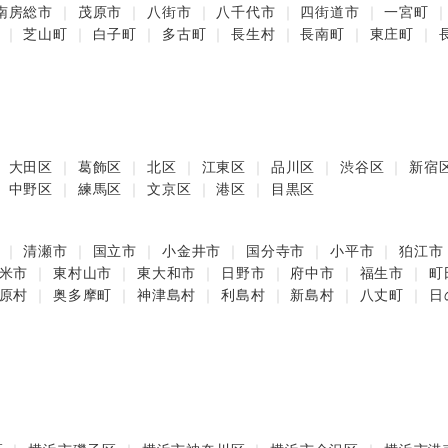
南房総市
茂原市
八街市
八千代市
四街道市
一宮町
芝山町
白子町
多古町
長生村
長南町
東庄町
大田区
葛飾区
北区
江東区
品川区
渋谷区
新宿
中野区
練馬区
文京区
港区
目黒区
清瀬市
国立市
小金井市
国分寺市
小平市
狛江市
米市
東村山市
東大和市
日野市
府中市
福生市
町
原村
奥多摩町
神津島村
利島村
新島村
八丈町
日