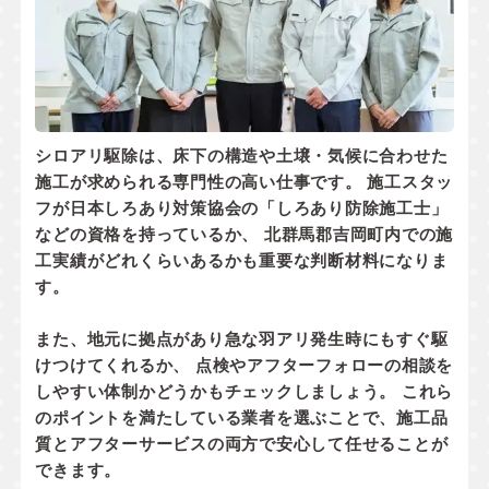
シロアリ駆除は、床下の構造や土壌・気候に合わせた
施工が求められる専門性の高い仕事です。 施工スタッ
フが
日本しろあり対策協会の「しろあり防除施工士」
などの資格
を持っているか、 北群馬郡吉岡町内での
施
工実績
がどれくらいあるかも重要な判断材料になりま
す。
また、地元に拠点があり
急な羽アリ発生時にもすぐ駆
けつけてくれるか
、 点検やアフターフォローの相談を
しやすい体制かどうかもチェックしましょう。 これら
のポイントを満たしている業者を選ぶことで、施工品
質とアフターサービスの両方で安心して任せることが
できます。