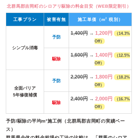
北群馬郡吉岡町のシロアリ駆除の料金目安（WEB限定割引）
2
工事プラン
被害有無
施工単価
（m
税別）
1,400円
→
1,200円
（14.3%
予防
Off）
シンプル消毒
1,600円
→
1,400円
（12.5%
駆除
Off）
2,200円
→
1,800円
（18.2%
予防
Off）
全面バリア
5年修復補償
2,400円
→
2,000円
（16.7%
駆除
Off）
予防/駆除の平均m²施工例（北群馬郡吉岡町の実績ベー
ス）
群馬県全体の料金相場や工法の比較は、「
群馬のシロア