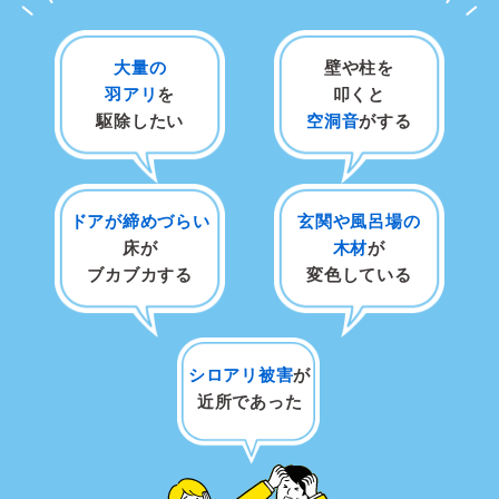
大量の
壁や柱を
羽アリ
を
叩くと
駆除したい
空洞音
がする
ドアが締めづらい
玄関や風呂場の
床が
木材
が
ブカブカする
変色している
シロアリ被害
が
近所であった