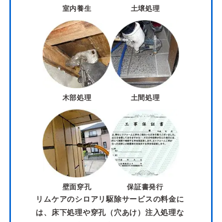
室内養生
土壌処理
木部処理
土間処理
壁面穿孔
保証書発行
リムケアのシロアリ駆除サービスの料金に
は、床下処理や穿孔（穴あけ）注入処理な