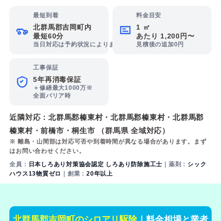
最短到着
料金目安
北群馬郡吉岡町内
1 ㎡
最短60分
あたり 1,200円〜
当日対応は予約状況によります
見積後の追加0円
工事保証
5年再消毒保証
＋修繕最大1000万※
全面バリア時
近隣対応：
北群馬郡榛東村
・
北群馬郡榛東村
・
北群馬郡
榛東村
・
前橋市
・
桐生市
（群馬県 全域対応）
※ 離島・山間部は対応可否や到着時間が異なる場合があります。まず
はお問い合わせください。
全員：
日本しろあり対策協会認定 しろあり防除施工士
｜薬剤：
シック
ハウス13物質ゼロ
｜創業：
20年以上
北群馬郡吉岡町のシロアリ駆除
｜料金相場と業者