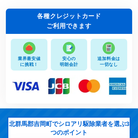
各種クレジットカード
ご利用できます
業界最安値
安心の
追加料金は
に挑戦！
明朗会計
一切なし
北群馬郡吉岡町でシロアリ駆除業者を選ぶ3
つのポイント