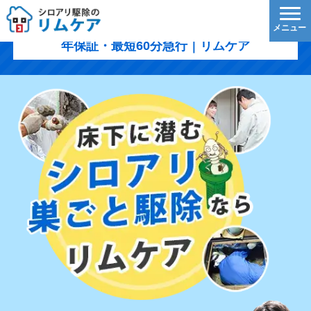
北群馬郡吉岡町のシロアリ駆除｜1,200円/㎡〜・5
年保証・最短60分急行｜リムケア