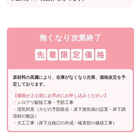
無くなり次第終了
先
着
限
定
価
格
原材料の高騰により、在庫がなくなり次第、価格改定を予
定しております。
【価格が上る前にお早めにお申し込みください】
・
シロアリ駆除工事・予防工事
・
湿気対策（カビの予防除去・床下換気扇の設置・床下調
湿材の敷設）
・
大工工事（床下点検口の作成・蟻害部の修繕工事）