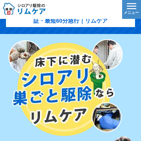
猿島郡境町のシロアリ駆除｜1,200円/㎡〜・5年保
証・最短60分急行｜リムケア