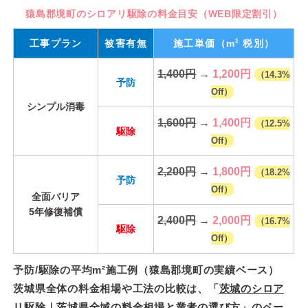
猿島郡境町のシロアリ駆除の料金目安（WEB限定割引）
2
工事プラン
被害有無
施工単価
（m
税別）
1,400円
→
1,200円
（14.3%
予防
Off）
シンプル消毒
1,600円
→
1,400円
（12.5%
駆除
Off）
2,200円
→
1,800円
（18.2%
予防
Off）
全面バリア
5年修復補償
2,400円
→
2,000円
（16.7%
駆除
Off）
予防/駆除の平均m²施工例（猿島郡境町の実績ベース）
茨城県全体の料金相場や工法の比較は、「
茨城のシロア
リ駆除｜茨城県全域の料金相場と業者の選び方
」のペー