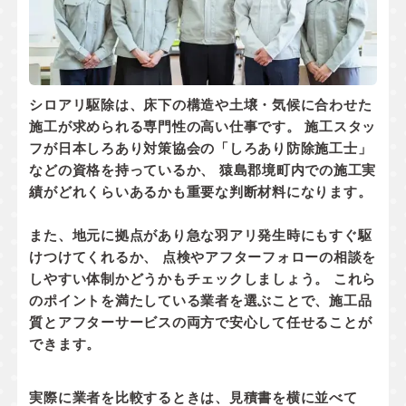
シロアリ駆除は、床下の構造や土壌・気候に合わせた
施工が求められる専門性の高い仕事です。 施工スタッ
フが
日本しろあり対策協会の「しろあり防除施工士」
などの資格
を持っているか、 猿島郡境町内での
施工実
績
がどれくらいあるかも重要な判断材料になります。
また、地元に拠点があり
急な羽アリ発生時にもすぐ駆
けつけてくれるか
、 点検やアフターフォローの相談を
しやすい体制かどうかもチェックしましょう。 これら
のポイントを満たしている業者を選ぶことで、施工品
質とアフターサービスの両方で安心して任せることが
できます。
実際に業者を比較するときは、見積書を横に並べて