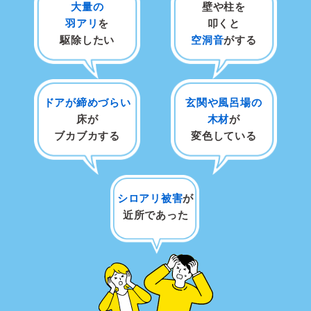
大量の
壁や柱を
羽アリ
を
叩くと
駆除したい
空洞音
がする
ドアが締めづらい
玄関や風呂場の
床が
木材
が
ブカブカする
変色している
シロアリ被害
が
近所であった