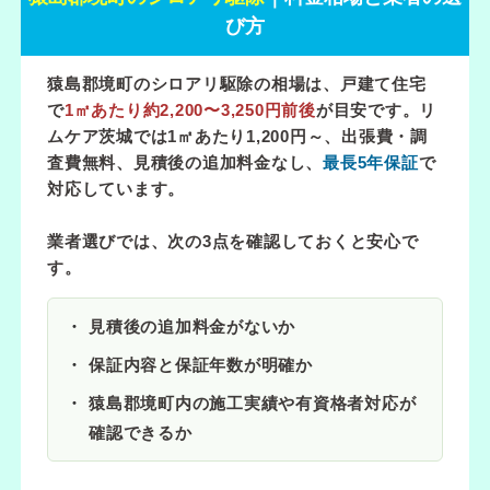
び方
猿島郡境町のシロアリ駆除の相場は、戸建て住宅
で
1㎡あたり約2,200〜3,250円前後
が目安です。リ
ムケア茨城では
1㎡あたり1,200円～
、出張費・調
査費無料、見積後の追加料金なし、
最長5年保証
で
対応しています。
業者選びでは、次の3点を確認しておくと安心で
す。
見積後の追加料金がないか
保証内容と保証年数が明確か
猿島郡境町内の施工実績や有資格者対応が
確認できるか