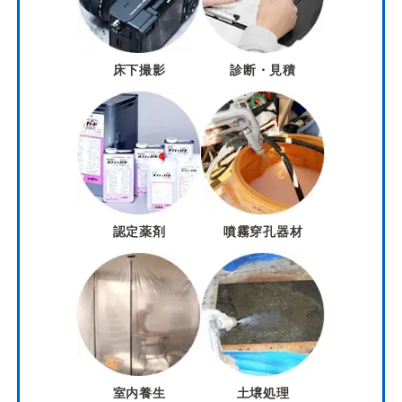
床下撮影
診断・見積
認定薬剤
噴霧穿孔器材
室内養生
土壌処理