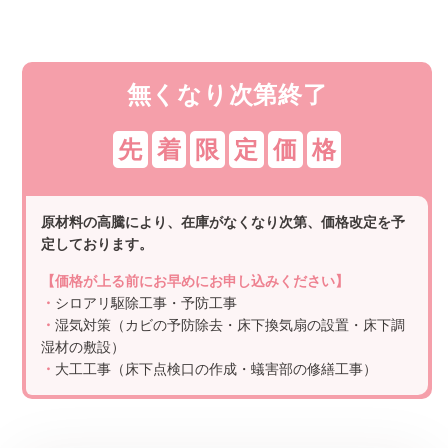
無くなり次第終了
先
着
限
定
価
格
原材料の高騰により、在庫がなくなり次第、価格改定を予
定しております。
【価格が上る前にお早めにお申し込みください】
・
シロアリ駆除工事・予防工事
・
湿気対策（カビの予防除去・床下換気扇の設置・床下調
湿材の敷設）
・
大工工事（床下点検口の作成・蟻害部の修繕工事）