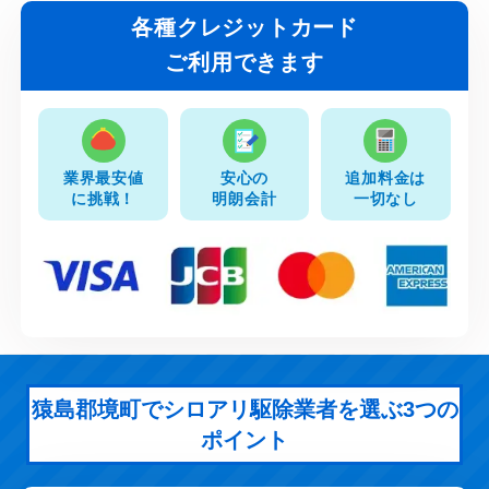
各種クレジットカード
ご利用できます
業界最安値
安心の
追加料金は
に挑戦！
明朗会計
一切なし
猿島郡境町でシロアリ駆除業者を選ぶ3つの
ポイント