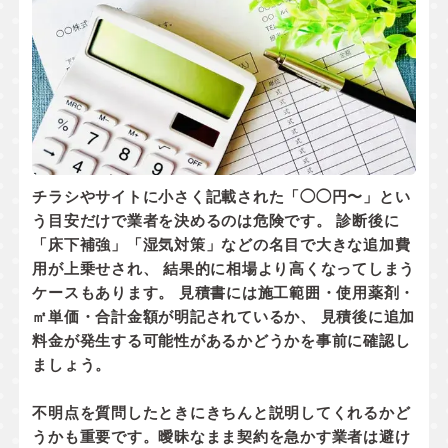
チラシやサイトに小さく記載された「◯◯円〜」とい
う目安だけで業者を決めるのは危険です。 診断後に
「床下補強」「湿気対策」などの名目で大きな追加費
用が上乗せされ、 結果的に相場より高くなってしまう
ケースもあります。 見積書には
施工範囲・使用薬剤・
㎡単価・合計金額
が明記されているか、
見積後に追加
料金が発生する可能性があるかどうか
を事前に確認し
ましょう。
不明点を質問したときにきちんと説明してくれるかど
うかも重要です。曖昧なまま契約を急かす業者は避け