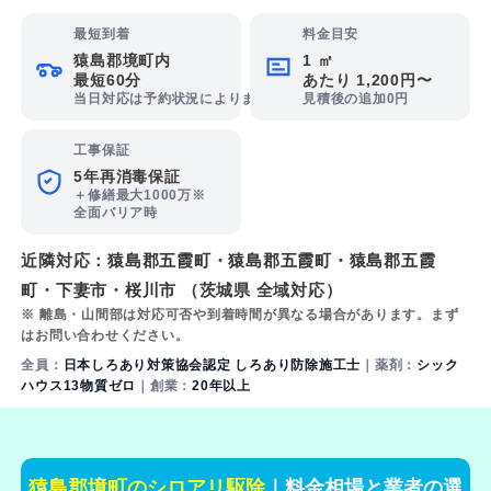
最短到着
料金目安
猿島郡境町内
1 ㎡
最短60分
あたり 1,200円〜
当日対応は予約状況によります
見積後の追加0円
工事保証
5年再消毒保証
＋修繕最大1000万※
全面バリア時
近隣対応：
猿島郡五霞町
・
猿島郡五霞町
・
猿島郡五霞
町
・
下妻市
・
桜川市
（茨城県 全域対応）
※ 離島・山間部は対応可否や到着時間が異なる場合があります。まず
はお問い合わせください。
全員：
日本しろあり対策協会認定 しろあり防除施工士
｜薬剤：
シック
ハウス13物質ゼロ
｜創業：
20年以上
猿島郡境町のシロアリ駆除
｜料金相場と業者の選