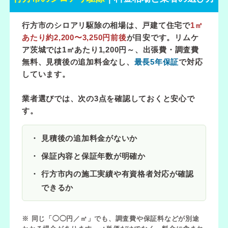
行方市のシロアリ駆除の相場は、戸建て住宅で
1㎡
あたり約2,200〜3,250円前後
が目安です。リムケ
ア茨城では
1㎡あたり1,200円～
、出張費・調査費
無料、見積後の追加料金なし、
最長5年保証
で対応
しています。
業者選びでは、次の3点を確認しておくと安心で
す。
見積後の追加料金がないか
保証内容と保証年数が明確か
行方市内の施工実績や有資格者対応が確認
できるか
※ 同じ「◯◯円／㎡」でも、調査費や保証料などが別途