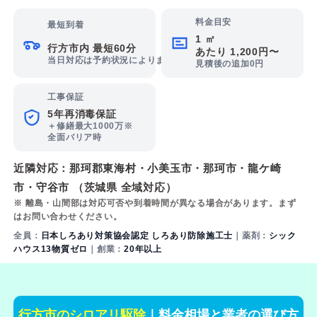
料金目安
最短到着
1 ㎡
行方市内 最短60分
あたり 1,200円〜
当日対応は予約状況によります
見積後の追加0円
工事保証
5年再消毒保証
＋修繕最大1000万※
全面バリア時
近隣対応：
那珂郡東海村
・
小美玉市
・
那珂市
・
龍ケ崎
市
・
守谷市
（茨城県 全域対応）
※ 離島・山間部は対応可否や到着時間が異なる場合があります。まず
はお問い合わせください。
全員：
日本しろあり対策協会認定 しろあり防除施工士
｜薬剤：
シック
ハウス13物質ゼロ
｜創業：
20年以上
行方市のシロアリ駆除
｜料金相場と業者の選び方