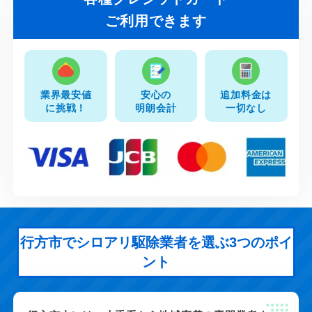
ご利用できます
業界最安値
安心の
追加料金は
に挑戦！
明朗会計
一切なし
行方市でシロアリ駆除業者を選ぶ3つのポイ
ント