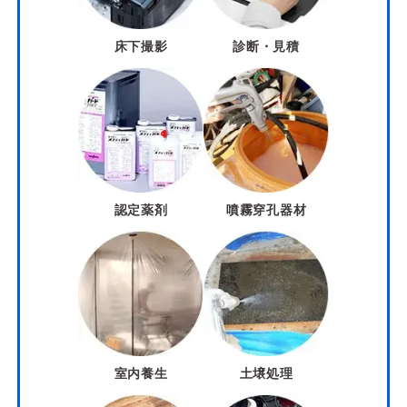
床下撮影
診断・見積
認定薬剤
噴霧穿孔器材
室内養生
土壌処理