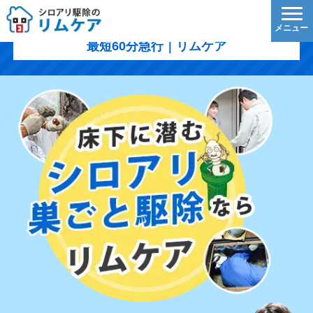
行方市のシロアリ駆除｜1,200円/㎡〜・5年保証・
最短60分急行｜リムケア