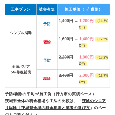
2
工事プラン
被害有無
施工単価
（m
税別）
1,400円
→
1,200円
（14.3%
予防
Off）
シンプル消毒
1,600円
→
1,400円
（12.5%
駆除
Off）
2,200円
→
1,800円
（18.2%
予防
Off）
全面バリア
5年修復補償
2,400円
→
2,000円
（16.7%
駆除
Off）
予防/駆除の平均m²施工例（行方市の実績ベース）
茨城県全体の料金相場や工法の比較は、「
茨城のシロア
リ駆除｜茨城県全域の料金相場と業者の選び方
」のペー
ジもご覧ください。