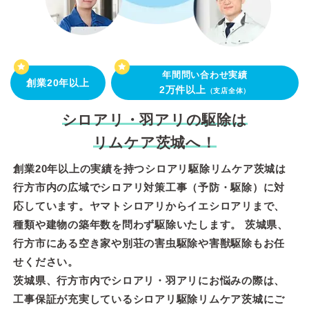
年間問い合わせ実績
創業20年以上
2万件以上
（支店全体）
シロアリ・羽アリの駆除は
リムケア茨城へ！
創業20年以上の実績を持つシロアリ駆除リムケア茨城は
行方市内の広域でシロアリ対策工事（予防・駆除）に対
応しています。ヤマトシロアリからイエシロアリまで、
種類や建物の築年数を問わず駆除いたします。 茨城県、
行方市にある空き家や別荘の害虫駆除や害獣駆除もお任
せください。
茨城県、行方市内でシロアリ・羽アリにお悩みの際は、
工事保証が充実しているシロアリ駆除リムケア茨城にご