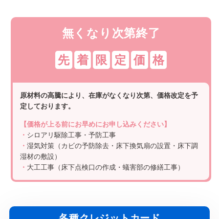
無くなり次第終了
先
着
限
定
価
格
原材料の高騰により、在庫がなくなり次第、価格改定を予
定しております。
【価格が上る前にお早めにお申し込みください】
・
シロアリ駆除工事・予防工事
・
湿気対策（カビの予防除去・床下換気扇の設置・床下調
湿材の敷設）
・
大工工事（床下点検口の作成・蟻害部の修繕工事）
各種クレジットカード