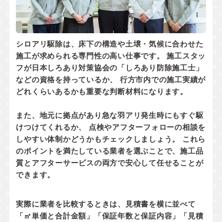
シロアリ駆除は、床下の構造や土壌・気候に合わせた
施工が求められる専門性の高い仕事です。 施工スタッ
フが
日本しろあり対策協会の「しろあり防除施工士」
などの資格
を持っているか、 行方市内での
施工実績
が
どれくらいあるかも重要な判断材料になります。
また、地元に拠点があり
急な羽アリ発生時にもすぐ駆
けつけてくれるか
、 点検やアフターフォローの相談を
しやすい体制かどうかもチェックしましょう。 これら
のポイントを満たしている業者を選ぶことで、施工品
質とアフターサービスの両方で安心して任せることが
できます。
実際に業者を比較するときは、見積書を横に並べて
「㎡単価と合計金額」「保証年数と保証内容」「見積