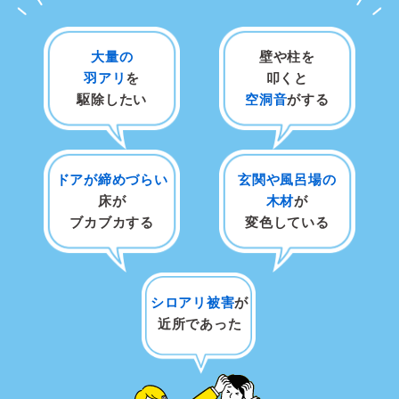
大量の
壁や柱を
羽アリ
を
叩くと
駆除したい
空洞音
がする
ドアが締めづらい
玄関や風呂場の
床が
木材
が
ブカブカする
変色している
シロアリ被害
が
近所であった