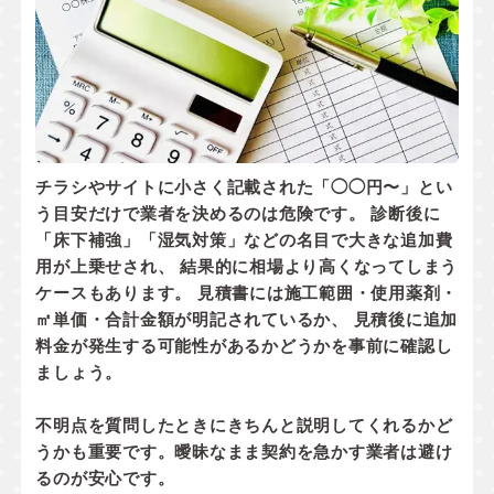
チラシやサイトに小さく記載された「◯◯円〜」とい
う目安だけで業者を決めるのは危険です。 診断後に
「床下補強」「湿気対策」などの名目で大きな追加費
用が上乗せされ、 結果的に相場より高くなってしまう
ケースもあります。 見積書には
施工範囲・使用薬剤・
㎡単価・合計金額
が明記されているか、
見積後に追加
料金が発生する可能性があるかどうか
を事前に確認し
ましょう。
不明点を質問したときにきちんと説明してくれるかど
うかも重要です。曖昧なまま契約を急かす業者は避け
るのが安心です。