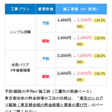
2
工事プラン
被害有無
施工単価
（m
税別）
1,400円
→
1,200円
（14.3%
予防
Off）
シンプル消毒
1,600円
→
1,400円
（12.5%
駆除
Off）
2,200円
→
1,800円
（18.2%
予防
Off）
全面バリア
5年修復補償
2,400円
→
2,000円
（16.7%
駆除
Off）
予防/駆除の平均m²施工例（三鷹市の実績ベース）
東京都全体の料金相場や工法の比較は、「
東京のシロア
リ駆除｜東京都全域の料金相場と業者の選び方
」のペー
ジもご覧ください。