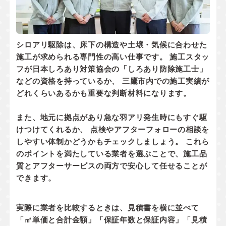
シロアリ駆除は、床下の構造や土壌・気候に合わせた
施工が求められる専門性の高い仕事です。 施工スタッ
フが
日本しろあり対策協会の「しろあり防除施工士」
などの資格
を持っているか、 三鷹市内での
施工実績
が
どれくらいあるかも重要な判断材料になります。
また、地元に拠点があり
急な羽アリ発生時にもすぐ駆
けつけてくれるか
、 点検やアフターフォローの相談を
しやすい体制かどうかもチェックしましょう。 これら
のポイントを満たしている業者を選ぶことで、施工品
質とアフターサービスの両方で安心して任せることが
できます。
実際に業者を比較するときは、見積書を横に並べて
「㎡単価と合計金額」「保証年数と保証内容」「見積