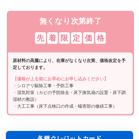
無くなり次第終了
先
着
限
定
価
格
原材料の高騰により、在庫がなくなり次第、価格改定を予
定しております。
【価格が上る前にお早めにお申し込みください】
・
シロアリ駆除工事・予防工事
・
湿気対策（カビの予防除去・床下換気扇の設置・床下調
湿材の敷設）
・
大工工事（床下点検口の作成・蟻害部の修繕工事）
各種クレジットカード