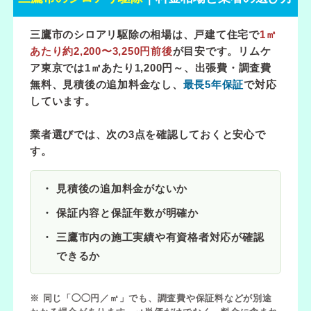
三鷹市のシロアリ駆除の相場は、戸建て住宅で
1㎡
あたり約2,200〜3,250円前後
が目安です。リムケ
ア東京では
1㎡あたり1,200円～
、出張費・調査費
無料、見積後の追加料金なし、
最長5年保証
で対応
しています。
業者選びでは、次の3点を確認しておくと安心で
す。
見積後の追加料金がないか
保証内容と保証年数が明確か
三鷹市内の施工実績や有資格者対応が確認
できるか
※ 同じ「◯◯円／㎡」でも、調査費や保証料などが別途