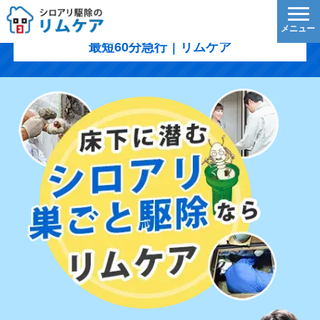
三鷹市のシロアリ駆除｜1,200円/㎡〜・5年保証・
最短60分急行｜リムケア