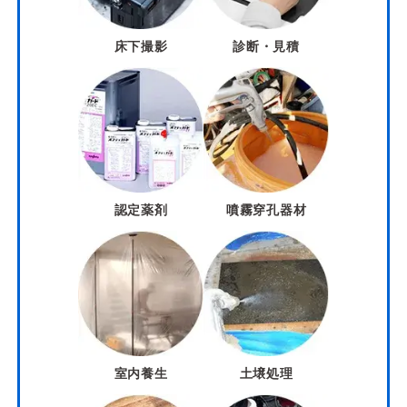
床下撮影
診断・見積
認定薬剤
噴霧穿孔器材
室内養生
土壌処理