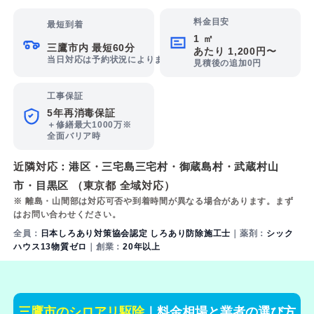
料金目安
最短到着
1 ㎡
三鷹市内 最短60分
あたり 1,200円〜
当日対応は予約状況によります
見積後の追加0円
工事保証
5年再消毒保証
＋修繕最大1000万※
全面バリア時
近隣対応：
港区
・
三宅島三宅村
・
御蔵島村
・
武蔵村山
市
・
目黒区
（東京都 全域対応）
※ 離島・山間部は対応可否や到着時間が異なる場合があります。まず
はお問い合わせください。
全員：
日本しろあり対策協会認定 しろあり防除施工士
｜薬剤：
シック
ハウス13物質ゼロ
｜創業：
20年以上
三鷹市のシロアリ駆除
｜料金相場と業者の選び方