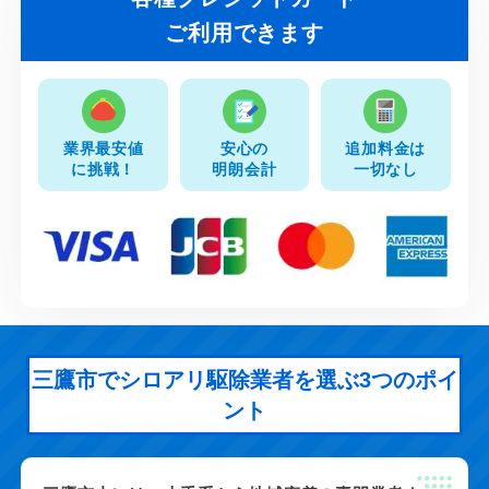
ご利用できます
業界最安値
安心の
追加料金は
に挑戦！
明朗会計
一切なし
三鷹市でシロアリ駆除業者を選ぶ3つのポイ
ント