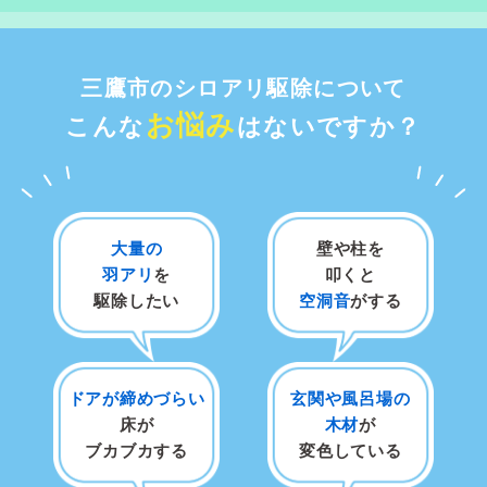
三鷹市のシロアリ駆除について
お悩み
こんな
はないですか？
大量の
壁や柱を
羽アリ
を
叩くと
駆除したい
空洞音
がする
ドアが締めづらい
玄関や風呂場の
床が
木材
が
ブカブカする
変色している