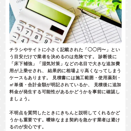
チラシやサイトに小さく記載された「◯◯円〜」とい
う目安だけで業者を決めるのは危険です。 診断後に
「床下補強」「湿気対策」などの名目で大きな追加費
用が上乗せされ、 結果的に相場より高くなってしまう
ケースもあります。 見積書には
施工範囲・使用薬剤・
㎡単価・合計金額
が明記されているか、
見積後に追加
料金が発生する可能性があるかどうか
を事前に確認し
ましょう。
不明点を質問したときにきちんと説明してくれるかど
うかも重要です。曖昧なまま契約を急かす業者は避け
るのが安心です。