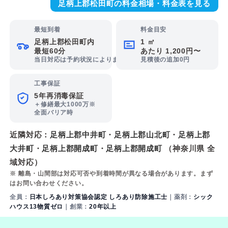
足柄上郡松田町の料金相場・料金表を見る
最短到着
料金目安
足柄上郡松田町内
1 ㎡
最短60分
あたり 1,200円〜
当日対応は予約状況によります
見積後の追加0円
工事保証
5年再消毒保証
＋修繕最大1000万※
全面バリア時
近隣対応：
足柄上郡中井町
・
足柄上郡山北町
・
足柄上郡
大井町
・
足柄上郡開成町
・
足柄上郡開成町
（神奈川県 全
域対応）
※ 離島・山間部は対応可否や到着時間が異なる場合があります。まず
はお問い合わせください。
全員：
日本しろあり対策協会認定 しろあり防除施工士
｜薬剤：
シック
ハウス13物質ゼロ
｜創業：
20年以上