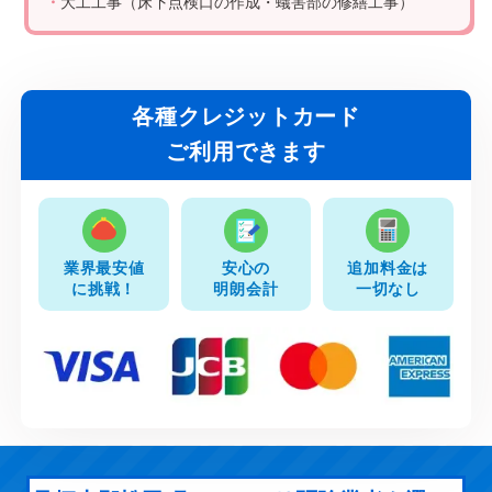
・
大工工事（床下点検口の作成・蟻害部の修繕工事）
各種クレジットカード
ご利用できます
業界最安値
安心の
追加料金は
に挑戦！
明朗会計
一切なし