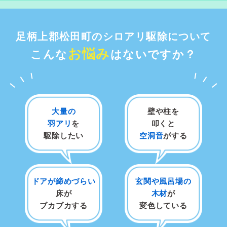
足柄上郡松田町のシロアリ駆除について
お悩み
こんな
はないですか？
大量の
壁や柱を
羽アリ
を
叩くと
駆除したい
空洞音
がする
ドアが締めづらい
玄関や風呂場の
床が
木材
が
ブカブカする
変色している