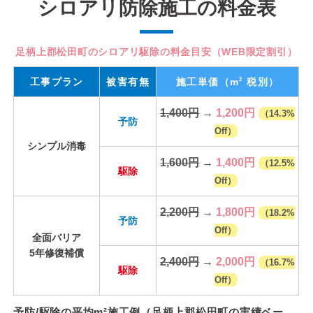
シロアリ防除施工の料金表
足柄上郡松田町のシロアリ駆除の料金目安（WEB限定割引）
2
工事プラン
被害有無
施工単価
（m
税別）
1,400円
→
1,200円
（14.3%
予防
Off）
シンプル消毒
1,600円
→
1,400円
（12.5%
駆除
Off）
2,200円
→
1,800円
（18.2%
予防
Off）
全面バリア
5年修復補償
2,400円
→
2,000円
（16.7%
駆除
Off）
予防/駆除の平均m²施工例（足柄上郡松田町の実績ベー