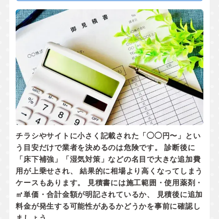
チラシやサイトに小さく記載された「◯◯円〜」とい
う目安だけで業者を決めるのは危険です。 診断後に
「床下補強」「湿気対策」などの名目で大きな追加費
用が上乗せされ、 結果的に相場より高くなってしまう
ケースもあります。 見積書には
施工範囲・使用薬剤・
㎡単価・合計金額
が明記されているか、
見積後に追加
料金が発生する可能性があるかどうか
を事前に確認し
ましょう。