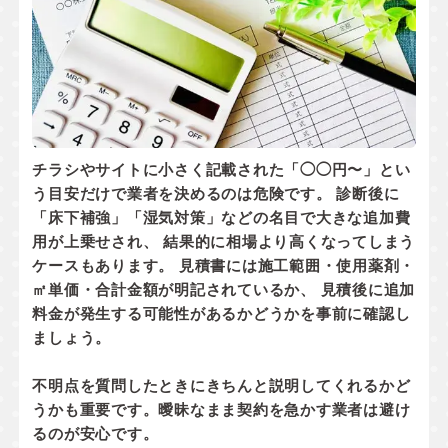
チラシやサイトに小さく記載された「◯◯円〜」とい
う目安だけで業者を決めるのは危険です。 診断後に
「床下補強」「湿気対策」などの名目で大きな追加費
用が上乗せされ、 結果的に相場より高くなってしまう
ケースもあります。 見積書には
施工範囲・使用薬剤・
㎡単価・合計金額
が明記されているか、
見積後に追加
料金が発生する可能性があるかどうか
を事前に確認し
ましょう。
不明点を質問したときにきちんと説明してくれるかど
うかも重要です。曖昧なまま契約を急かす業者は避け
るのが安心です。