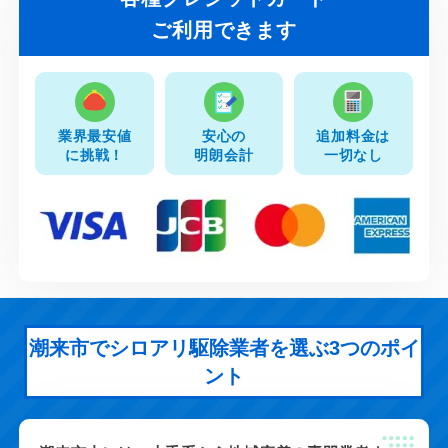
ご利用できます
業界最安値
安心の
追加料金は
に挑戦！
明朗会計
一切なし
潮来市でシロアリ駆除業者を選ぶ3つのポイ
ント