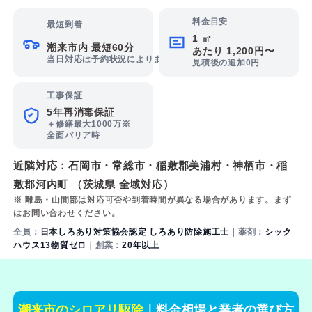
料金目安
最短到着
1 ㎡
潮来市内 最短60分
あたり 1,200円〜
当日対応は予約状況によります
見積後の追加0円
工事保証
5年再消毒保証
＋修繕最大1000万※
全面バリア時
近隣対応：
石岡市
・
常総市
・
稲敷郡美浦村
・
神栖市
・
稲
敷郡河内町
（茨城県 全域対応）
※ 離島・山間部は対応可否や到着時間が異なる場合があります。まず
はお問い合わせください。
全員：
日本しろあり対策協会認定 しろあり防除施工士
｜薬剤：
シック
ハウス13物質ゼロ
｜創業：
20年以上
潮来市のシロアリ駆除
｜料金相場と業者の選び方