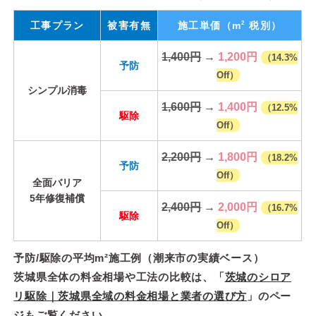
2
工事プラン
被害有無
施工単価
（m
税別）
1,400円
→
1,200円
（14.3%
予防
Off）
シンプル消毒
1,600円
→
1,400円
（12.5%
駆除
Off）
2,200円
→
1,800円
（18.2%
予防
Off）
全面バリア
5年修復補償
2,400円
→
2,000円
（16.7%
駆除
Off）
予防/駆除の平均m²施工例（潮来市の実績ベース）
茨城県全体の料金相場や工法の比較は、「
茨城のシロア
リ駆除｜茨城県全域の料金相場と業者の選び方
」のペー
ジもご覧ください。