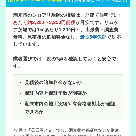
潮来市のシロアリ駆除の相場は、戸建て住宅で
1㎡
あたり約2,200〜3,250円前後
が目安です。リムケ
ア茨城では
1㎡あたり1,200円～
、出張費・調査費
無料、見積後の追加料金なし、
最長5年保証
で対応
しています。
業者選びでは、次の3点を確認しておくと安心で
す。
見積後の追加料金がないか
保証内容と保証年数が明確か
潮来市内の施工実績や有資格者対応が確認
できるか
※ 同じ「◯◯円／㎡」でも、調査費や保証料などが別途