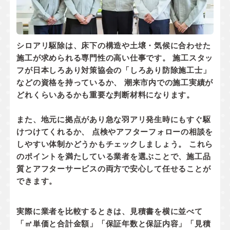
シロアリ駆除は、床下の構造や土壌・気候に合わせた
施工が求められる専門性の高い仕事です。 施工スタッ
フが
日本しろあり対策協会の「しろあり防除施工士」
などの資格
を持っているか、 潮来市内での
施工実績
が
どれくらいあるかも重要な判断材料になります。
また、地元に拠点があり
急な羽アリ発生時にもすぐ駆
けつけてくれるか
、 点検やアフターフォローの相談を
しやすい体制かどうかもチェックしましょう。 これら
のポイントを満たしている業者を選ぶことで、施工品
質とアフターサービスの両方で安心して任せることが
できます。
実際に業者を比較するときは、見積書を横に並べて
「㎡単価と合計金額」「保証年数と保証内容」「見積