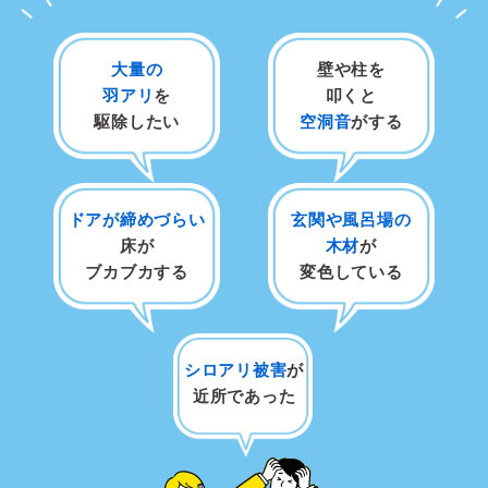
大量の
壁や柱を
羽アリ
を
叩くと
駆除したい
空洞音
がする
ドアが締めづらい
玄関や風呂場の
床が
木材
が
ブカブカする
変色している
シロアリ被害
が
近所であった