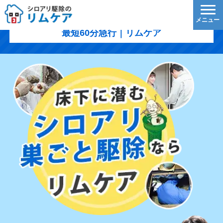
潮来市のシロアリ駆除｜1,200円/㎡〜・5年保証・
最短60分急行｜リムケア