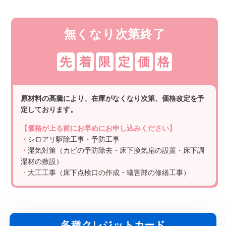
無くなり次第終了
先
着
限
定
価
格
原材料の高騰により、在庫がなくなり次第、価格改定を予
定しております。
【価格が上る前にお早めにお申し込みください】
・
シロアリ駆除工事・予防工事
・
湿気対策（カビの予防除去・床下換気扇の設置・床下調
湿材の敷設）
・
大工工事（床下点検口の作成・蟻害部の修繕工事）
各種クレジットカード