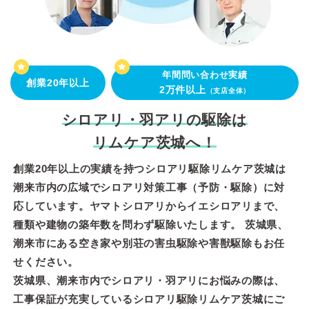
年間問い合わせ実績
創業20年以上
2万件以上
（支店全体）
シロアリ・羽アリの駆除は
リムケア茨城へ！
創業20年以上の実績を持つシロアリ駆除リムケア茨城は
潮来市内の広域でシロアリ対策工事（予防・駆除）に対
応しています。ヤマトシロアリからイエシロアリまで、
種類や建物の築年数を問わず駆除いたします。 茨城県、
潮来市にある空き家や別荘の害虫駆除や害獣駆除もお任
せください。
茨城県、潮来市内でシロアリ・羽アリにお悩みの際は、
工事保証が充実しているシロアリ駆除リムケア茨城にご