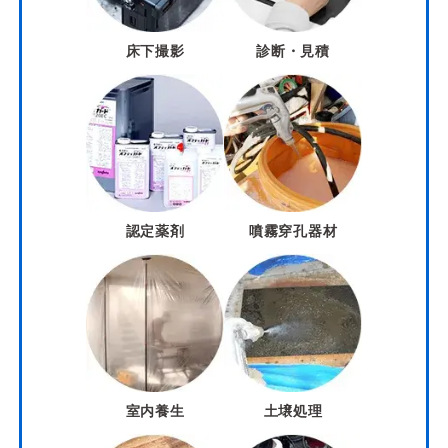
床下撮影
診断・見積
認定薬剤
噴霧穿孔器材
室内養生
土壌処理