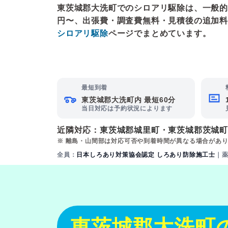
東茨城郡大洗町でのシロアリ駆除は、一般的に1㎡
円〜、出張費・調査費無料・見積後の追加料
シロアリ駆除
ページでまとめています。
最短到着
東茨城郡大洗町内 最短60分
当日対応は予約状況によります
近隣対応：
東茨城郡城里町
・
東茨城郡茨城
※ 離島・山間部は対応可否や到着時間が異なる場合があ
全員：
日本しろあり対策協会認定 しろあり防除施工士
｜
東茨城郡大洗町