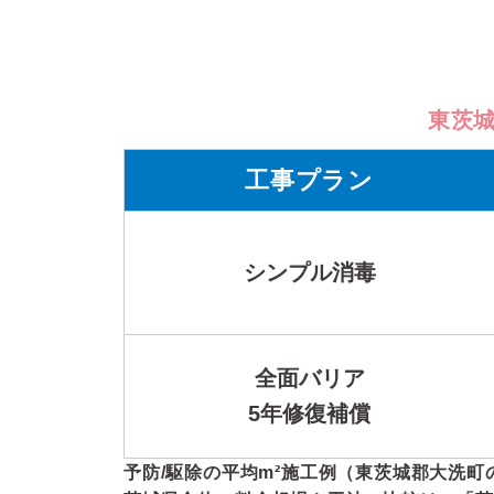
東茨
工事プラン
シンプル消毒
全面バリア
5年修復補償
予防/駆除の平均m²施工例（東茨城郡大洗町