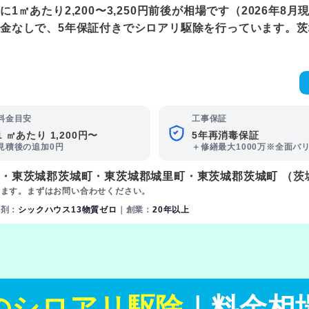
あたり2,200〜3,250円前後が相場です（2026年8月現
金なしで、5年保証付きでシロアリ駆除を行っています。
料金目安
工事保証
1 ㎡あたり 1,200円〜
5年再消毒保証
見積後の追加0円
＋修繕最大1000万※全面バ
町
・
東茨城郡茨城町
・
東茨城郡城里町
・
東茨城郡茨城町
（茨
ります。まずはお問い合わせください。
薬剤：
シックハウス13物質ゼロ
｜創業：
20年以上
のシロアリ駆除
｜料金相