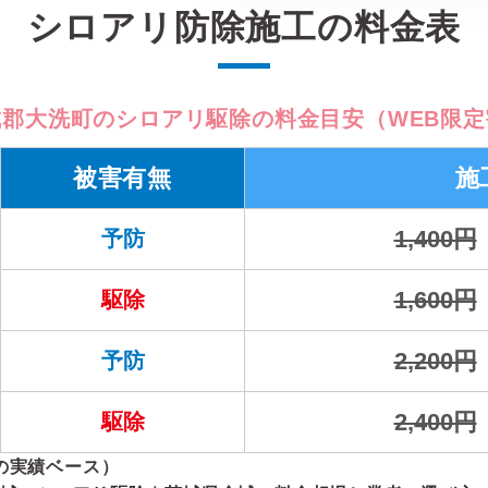
シロアリ防除施工の料金表
城郡大洗町のシロアリ駆除の料金目安（WEB限定
被害有無
施
1,400円
予防
1,600円
駆除
2,200円
予防
2,400円
駆除
の実績ベース）