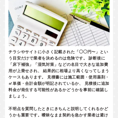
チラシやサイトに小さく記載された「◯◯円〜」とい
う目安だけで業者を決めるのは危険です。 診断後に
「床下補強」「湿気対策」などの名目で大きな追加費
用が上乗せされ、 結果的に相場より高くなってしまう
ケースもあります。 見積書には
施工範囲・使用薬剤・
㎡単価・合計金額
が明記されているか、
見積後に追加
料金が発生する可能性があるかどうか
を事前に確認し
ましょう。
不明点を質問したときにきちんと説明してくれるかど
うかも重要です。曖昧なまま契約を急かす業者は避け