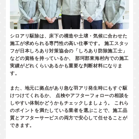
シロアリ駆除は、床下の構造や土壌・気候に合わせた
施工が求められる専門性の高い仕事です。 施工スタッ
フが
日本しろあり対策協会の「しろあり防除施工士」
などの資格
を持っているか、 那珂郡東海村内での
施工
実績
がどれくらいあるかも重要な判断材料になりま
す。
また、地元に拠点があり
急な羽アリ発生時にもすぐ駆
けつけてくれるか
、 点検やアフターフォローの相談を
しやすい体制かどうかもチェックしましょう。 これら
のポイントを満たしている業者を選ぶことで、施工品
質とアフターサービスの両方で安心して任せることが
できます。