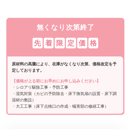
無くなり次第終了
先
着
限
定
価
格
原材料の高騰により、在庫がなくなり次第、価格改定を予
定しております。
【価格が上る前にお早めにお申し込みください】
・
シロアリ駆除工事・予防工事
・
湿気対策（カビの予防除去・床下換気扇の設置・床下調
湿材の敷設）
・
大工工事（床下点検口の作成・蟻害部の修繕工事）