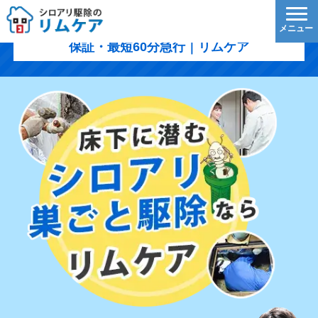
那珂郡東海村のシロアリ駆除｜1,200円/㎡〜・5年
保証・最短60分急行｜リムケア