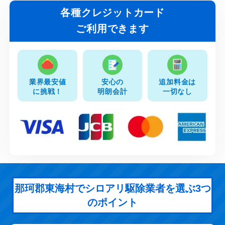
各種クレジットカード
ご利用できます
業界最安値
安心の
追加料金は
に挑戦！
明朗会計
一切なし
那珂郡東海村でシロアリ駆除業者を選ぶ3つ
のポイント