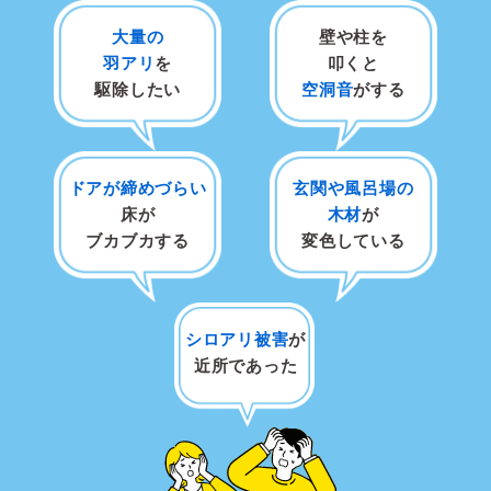
大量の
壁や柱を
羽アリ
を
叩くと
駆除したい
空洞音
がする
ドアが締めづらい
玄関や風呂場の
床が
木材
が
ブカブカする
変色している
シロアリ被害
が
近所であった