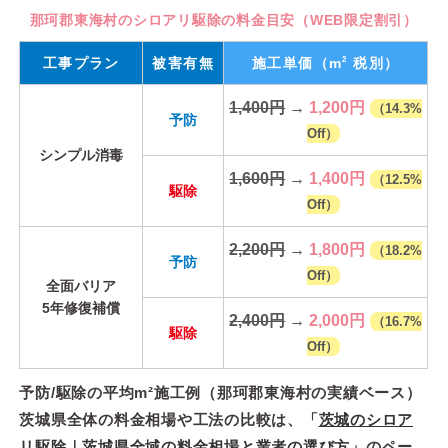
那珂郡東海村のシロアリ駆除の料金目安（WEB限定割引）
2
工事プラン
被害有無
施工単価
（m
税別）
1,400円
→
1,200円
（14.3%
予防
Off）
シンプル消毒
1,600円
→
1,400円
（12.5%
駆除
Off）
2,200円
→
1,800円
（18.2%
予防
Off）
全面バリア
5年修復補償
2,400円
→
2,000円
（16.7%
駆除
Off）
予防/駆除の平均m²施工例（那珂郡東海村の実績ベース）
茨城県全体の料金相場や工法の比較は、「
茨城のシロア
リ駆除｜茨城県全域の料金相場と業者の選び方
」のペー