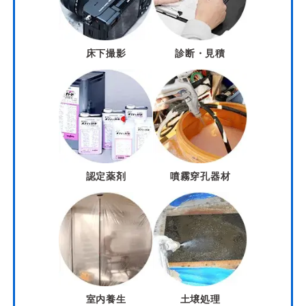
床下撮影
診断・見積
認定薬剤
噴霧穿孔器材
室内養生
土壌処理