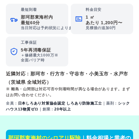
最短到着
料金目安
那珂郡東海村内
1 ㎡
最短60分
あたり 1,200円〜
当日対応は予約状況によります
見積後の追加0円
工事保証
5年再消毒保証
＋修繕最大1000万※
全面バリア時
近隣対応：
那珂市
・
行方市
・
守谷市
・
小美玉市
・
水戸市
（茨城県 全域対応）
※ 離島・山間部は対応可否や到着時間が異なる場合があります。まず
はお問い合わせください。
全員：
日本しろあり対策協会認定 しろあり防除施工士
｜薬剤：
シック
ハウス13物質ゼロ
｜創業：
20年以上
那珂郡東海村のシロアリ駆除
｜料金相場と業者の