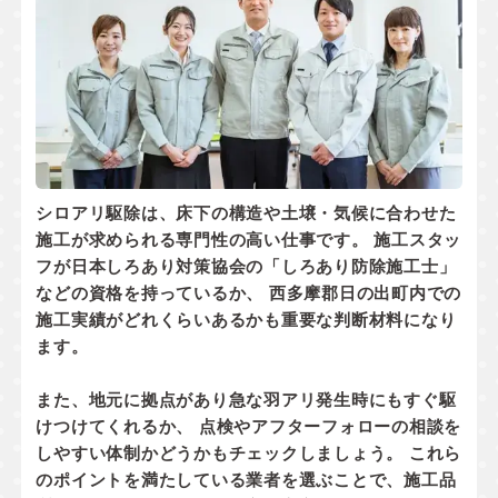
シロアリ駆除は、床下の構造や土壌・気候に合わせた
施工が求められる専門性の高い仕事です。 施工スタッ
フが
日本しろあり対策協会の「しろあり防除施工士」
などの資格
を持っているか、 西多摩郡日の出町内での
施工実績
がどれくらいあるかも重要な判断材料になり
ます。
また、地元に拠点があり
急な羽アリ発生時にもすぐ駆
けつけてくれるか
、 点検やアフターフォローの相談を
しやすい体制かどうかもチェックしましょう。 これら
のポイントを満たしている業者を選ぶことで、施工品