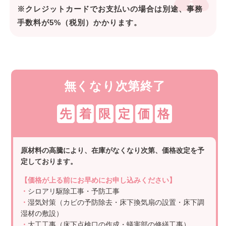
※クレジットカードでお支払いの場合は別途、事務
手数料が5%（税別）かかります。
無くなり次第終了
先
着
限
定
価
格
原材料の高騰により、在庫がなくなり次第、価格改定を予
定しております。
【価格が上る前にお早めにお申し込みください】
・
シロアリ駆除工事・予防工事
・
湿気対策（カビの予防除去・床下換気扇の設置・床下調
湿材の敷設）
・
大工工事（床下点検口の作成・蟻害部の修繕工事）