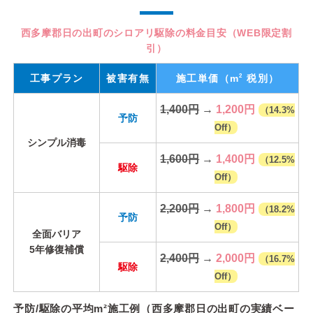
西多摩郡日の出町のシロアリ駆除の料金目安（WEB限定割
引）
2
工事プラン
被害有無
施工単価
（m
税別）
1,400円
→
1,200円
（14.3%
予防
Off）
シンプル消毒
1,600円
→
1,400円
（12.5%
駆除
Off）
2,200円
→
1,800円
（18.2%
予防
Off）
全面バリア
5年修復補償
2,400円
→
2,000円
（16.7%
駆除
Off）
予防/駆除の平均m²施工例（西多摩郡日の出町の実績ベー