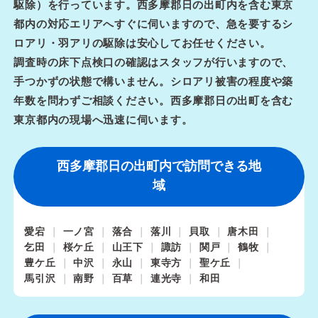
駆除）を行っています。西多摩郡日の出町内を含む東京
都内の対応エリアへすぐに伺いますので、急を要するシ
ロアリ・羽アリの駆除は安心してお任せください。
調査時の床下点検口の確認はスタッフが行いますので、
手つかずの状態で構いません。シロアリ被害の程度や築
年数を問わずご相談ください。西多摩郡日の出町を含む
東京都内の現場へ迅速に伺います。
西多摩郡日の出町内で訪問できる地
域
愛宕
一ノ宮
落合
落川
貝取
唐木田
乞田
桜ケ丘
山王下
諏訪
関戸
鶴牧
豊ケ丘
中沢
永山
東寺方
聖ケ丘
馬引沢
南野
百草
連光寺
和田