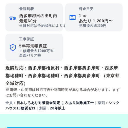
最短到着
料金目安
西多摩郡日の出町内
1 ㎡
最短60分
あたり 1,200円〜
当日対応は予約状況によります
見積後の追加0円
工事保証
5年再消毒保証
＋修繕最大1000万※
全面バリア時
近隣対応：
西多摩郡檜原村
・
西多摩郡奥多摩町
・
西多摩
郡瑞穂町
・
西多摩郡瑞穂町
・
西多摩郡奥多摩町
（東京都
全域対応）
※ 離島・山間部は対応可否や到着時間が異なる場合があります。まず
はお問い合わせください。
全員：
日本しろあり対策協会認定 しろあり防除施工士
｜薬剤：
シック
ハウス13物質ゼロ
｜創業：
20年以上