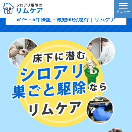
西多摩郡日の出町のシロアリ駆除｜1,200円/
㎡〜・5年保証・最短60分急行｜リムケア