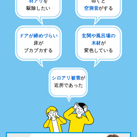
羽アリ
を
叩くと
駆除したい
空洞音
がする
ドアが締めづらい
玄関や風呂場の
床が
木材
が
ブカブカする
変色している
シロアリ被害
が
近所であった