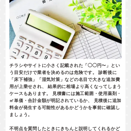
チラシやサイトに小さく記載された「◯◯円〜」とい
う目安だけで業者を決めるのは危険です。 診断後に
「床下補強」「湿気対策」などの名目で大きな追加費
用が上乗せされ、 結果的に相場より高くなってしまう
ケースもあります。 見積書には
施工範囲・使用薬剤・
㎡単価・合計金額
が明記されているか、
見積後に追加
料金が発生する可能性があるかどうか
を事前に確認し
ましょう。
不明点を質問したときにきちんと説明してくれるかど