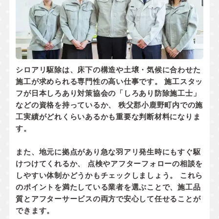
シロアリ駆除は、床下の構造や土壌・気候に合わせた
施工が求められる専門性の高い仕事です。 施工スタッ
フが
日本しろあり対策協会の「しろあり防除施工士」
などの資格
を持っているか、 秩父郡小鹿野町内での
施
工実績
がどれくらいあるかも重要な判断材料になりま
す。
また、地元に拠点があり
急な羽アリ発生時にもすぐ駆
けつけてくれるか
、 点検やアフターフォローの相談を
しやすい体制かどうかもチェックしましょう。 これら
のポイントを満たしている業者を選ぶことで、施工品
質とアフターサービスの両方で安心して任せることが
できます。