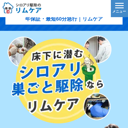
秩父郡小鹿野町のシロアリ駆除｜1,200円/㎡〜・5
年保証・最短60分急行｜リムケア