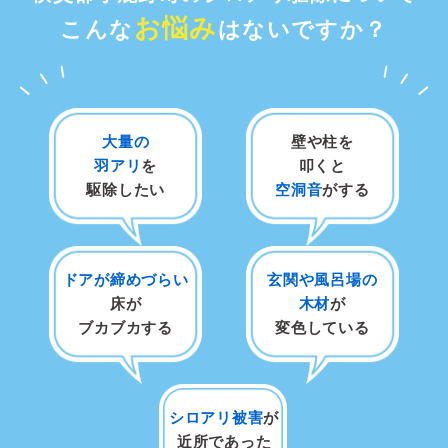
お悩み
こんな
はないですか？
大量の
壁や柱を
羽アリ
を
叩くと
駆除したい
空洞音
がする
ドアが締めづらい
玄関や風呂場の
床が
木材
が
ブカブカする
変色している
シロアリ被害
が
近所であった