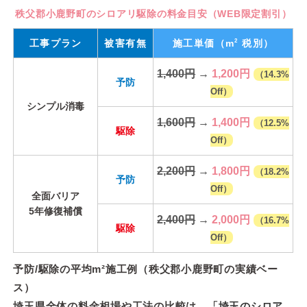
秩父郡小鹿野町のシロアリ駆除の料金目安（WEB限定割引）
2
工事プラン
被害有無
施工単価
（m
税別）
1,400円
→
1,200円
（14.3%
予防
Off）
シンプル消毒
1,600円
→
1,400円
（12.5%
駆除
Off）
2,200円
→
1,800円
（18.2%
予防
Off）
全面バリア
5年修復補償
2,400円
→
2,000円
（16.7%
駆除
Off）
予防/駆除の平均m²施工例（秩父郡小鹿野町の実績ベー
ス）
埼玉県全体の料金相場や工法の比較は、「
埼玉のシロア