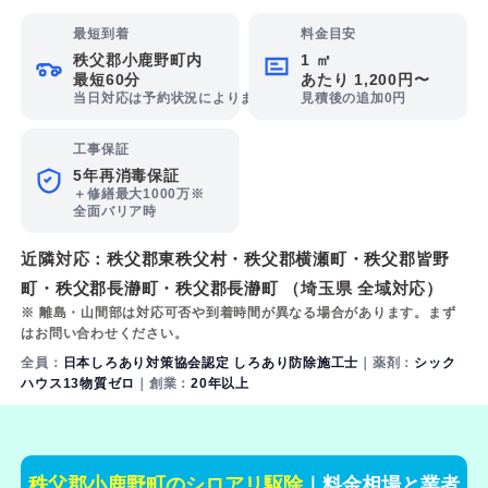
最短到着
料金目安
秩父郡小鹿野町内
1 ㎡
最短60分
あたり 1,200円〜
当日対応は予約状況によります
見積後の追加0円
工事保証
5年再消毒保証
＋修繕最大1000万※
全面バリア時
近隣対応：
秩父郡東秩父村
・
秩父郡横瀬町
・
秩父郡皆野
町
・
秩父郡長瀞町
・
秩父郡長瀞町
（埼玉県 全域対応）
※ 離島・山間部は対応可否や到着時間が異なる場合があります。まず
はお問い合わせください。
全員：
日本しろあり対策協会認定 しろあり防除施工士
｜薬剤：
シック
ハウス13物質ゼロ
｜創業：
20年以上
秩父郡小鹿野町のシロアリ駆除
｜料金相場と業者