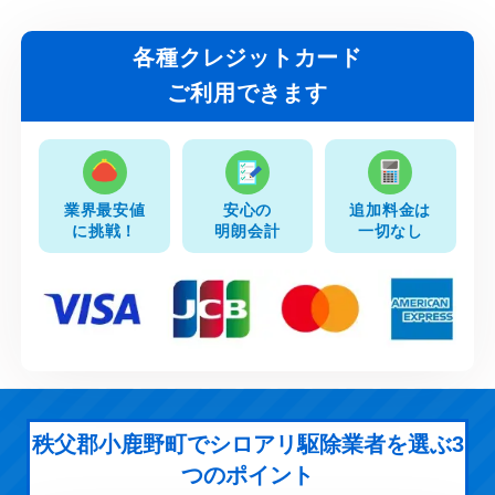
各種クレジットカード
ご利用できます
業界最安値
安心の
追加料金は
に挑戦！
明朗会計
一切なし
秩父郡小鹿野町でシロアリ駆除業者を選ぶ3
つのポイント