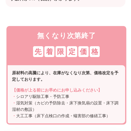
無くなり次第終了
先
着
限
定
価
格
原材料の高騰により、在庫がなくなり次第、価格改定を予
定しております。
【価格が上る前にお早めにお申し込みください】
・
シロアリ駆除工事・予防工事
・
湿気対策（カビの予防除去・床下換気扇の設置・床下調
湿材の敷設）
・
大工工事（床下点検口の作成・蟻害部の修繕工事）