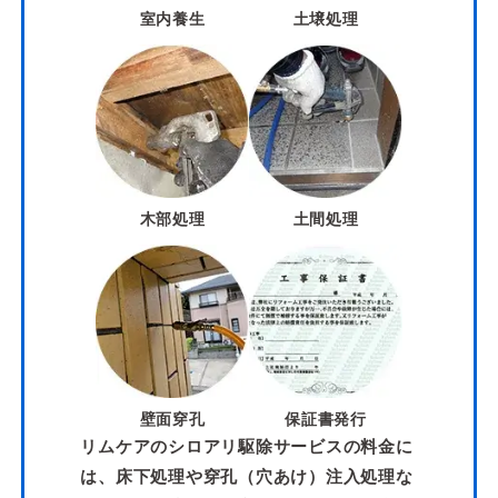
室内養生
土壌処理
木部処理
土間処理
壁面穿孔
保証書発行
リムケアのシロアリ駆除サービスの料金に
は、床下処理や穿孔（穴あけ）注入処理な