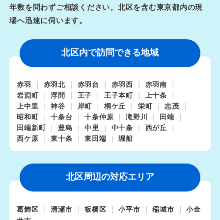
年数を問わずご相談ください。北区を含む東京都内の現
場へ迅速に伺います。
北区内で訪問できる地域
赤羽
赤羽北
赤羽台
赤羽西
赤羽南
岩淵町
浮間
王子
王子本町
上十条
上中里
神谷
岸町
桐ケ丘
栄町
志茂
昭和町
十条台
十条仲原
滝野川
田端
田端新町
豊島
中里
中十条
西が丘
西ケ原
東十条
東田端
堀船
北区周辺の対応エリア
葛飾区
清瀬市
板橋区
小平市
稲城市
小金