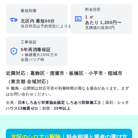
料金目安
最短到着
1 ㎡
北区内 最短60分
あたり 1,200円〜
当日対応は予約状況によります
見積後の追加0円
工事保証
5年再消毒保証
＋修繕最大1000万※
全面バリア時
近隣対応：
葛飾区
・
清瀬市
・
板橋区
・
小平市
・
稲城市
（東京都 全域対応）
※ 離島・山間部は対応可否や到着時間が異なる場合があります。まず
はお問い合わせください。
全員：
日本しろあり対策協会認定 しろあり防除施工士
｜薬剤：
シック
ハウス13物質ゼロ
｜創業：
20年以上
北区のシロアリ駆除
｜料金相場と業者の選び方