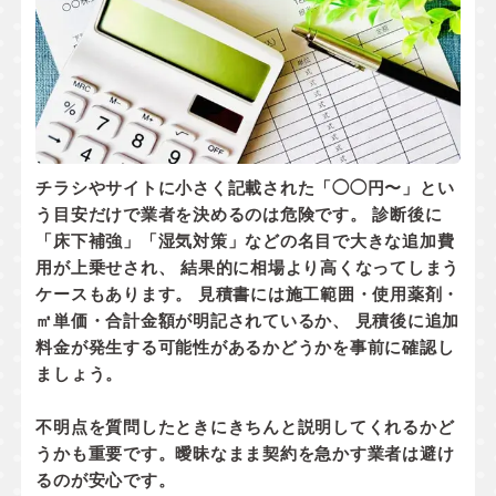
チラシやサイトに小さく記載された「◯◯円〜」とい
う目安だけで業者を決めるのは危険です。 診断後に
「床下補強」「湿気対策」などの名目で大きな追加費
用が上乗せされ、 結果的に相場より高くなってしまう
ケースもあります。 見積書には
施工範囲・使用薬剤・
㎡単価・合計金額
が明記されているか、
見積後に追加
料金が発生する可能性があるかどうか
を事前に確認し
ましょう。
不明点を質問したときにきちんと説明してくれるかど
うかも重要です。曖昧なまま契約を急かす業者は避け
るのが安心です。