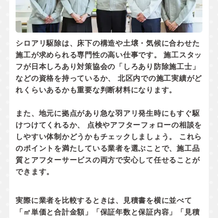
シロアリ駆除は、床下の構造や土壌・気候に合わせた
施工が求められる専門性の高い仕事です。 施工スタッ
フが
日本しろあり対策協会の「しろあり防除施工士」
などの資格
を持っているか、 北区内での
施工実績
がど
れくらいあるかも重要な判断材料になります。
また、地元に拠点があり
急な羽アリ発生時にもすぐ駆
けつけてくれるか
、 点検やアフターフォローの相談を
しやすい体制かどうかもチェックしましょう。 これら
のポイントを満たしている業者を選ぶことで、施工品
質とアフターサービスの両方で安心して任せることが
できます。
実際に業者を比較するときは、見積書を横に並べて
「㎡単価と合計金額」「保証年数と保証内容」「見積