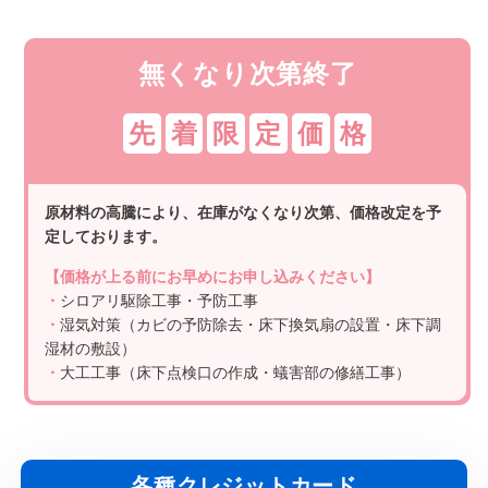
無くなり次第終了
先
着
限
定
価
格
原材料の高騰により、在庫がなくなり次第、価格改定を予
定しております。
【価格が上る前にお早めにお申し込みください】
・
シロアリ駆除工事・予防工事
・
湿気対策（カビの予防除去・床下換気扇の設置・床下調
湿材の敷設）
・
大工工事（床下点検口の作成・蟻害部の修繕工事）
各種クレジットカード