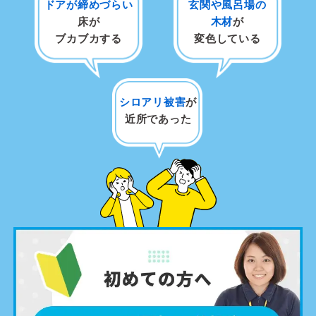
ドアが締めづらい
玄関や風呂場の
床が
木材
が
ブカブカする
変色している
シロアリ被害
が
近所であった