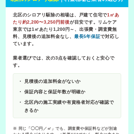
北区のシロアリ駆除の相場は、戸建て住宅で
1㎡あ
たり約2,200〜3,250円前後
が目安です。リムケア
東京では
1㎡あたり1,200円～
、出張費・調査費無
料、見積後の追加料金なし、
最長5年保証
で対応し
ています。
業者選びでは、次の3点を確認しておくと安心で
す。
見積後の追加料金がないか
保証内容と保証年数が明確か
北区内の施工実績や有資格者対応が確認で
きるか
※ 同じ「◯◯円／㎡」でも、調査費や保証料などが別途