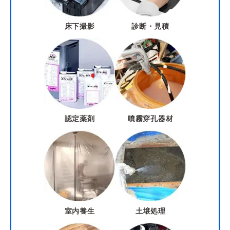
床下撮影
診断・見積
認定薬剤
噴霧穿孔器材
室内養生
土壌処理