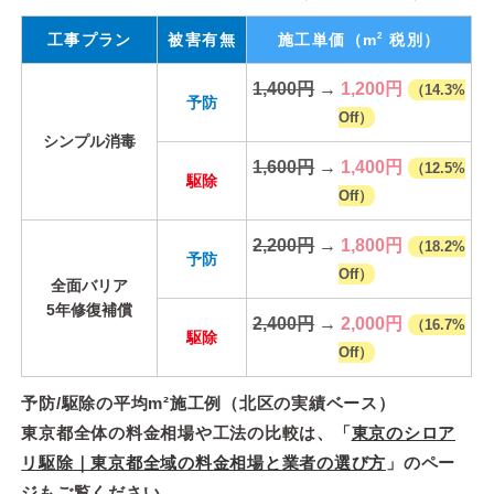
2
工事プラン
被害有無
施工単価
（m
税別）
1,400円
→
1,200円
（14.3%
予防
Off）
シンプル消毒
1,600円
→
1,400円
（12.5%
駆除
Off）
2,200円
→
1,800円
（18.2%
予防
Off）
全面バリア
5年修復補償
2,400円
→
2,000円
（16.7%
駆除
Off）
予防/駆除の平均m²施工例（北区の実績ベース）
東京都全体の料金相場や工法の比較は、「
東京のシロア
リ駆除｜東京都全域の料金相場と業者の選び方
」のペー
ジもご覧ください。