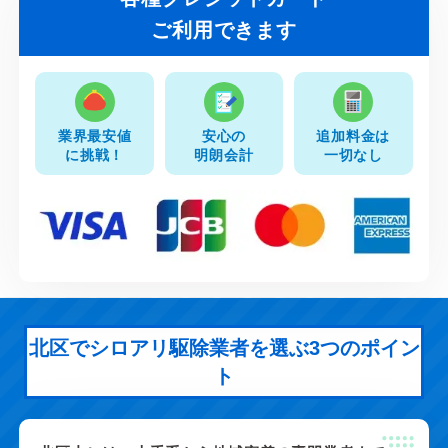
ご利用できます
業界最安値
安心の
追加料金は
に挑戦！
明朗会計
一切なし
北区でシロアリ駆除業者を選ぶ3つのポイン
ト