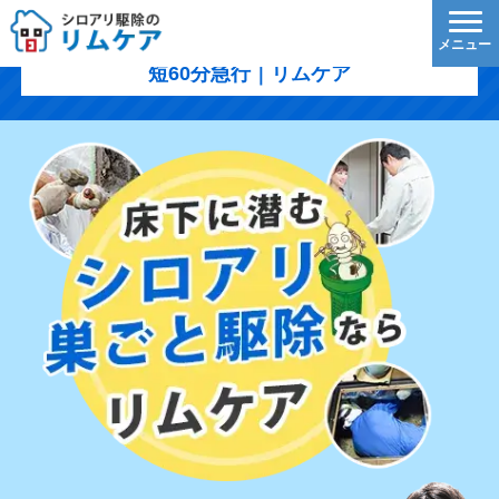
北区のシロアリ駆除｜1,200円/㎡〜・5年保証・最
短60分急行｜リムケア