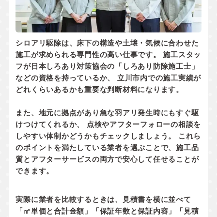
シロアリ駆除は、床下の構造や土壌・気候に合わせた
施工が求められる専門性の高い仕事です。 施工スタッ
フが
日本しろあり対策協会の「しろあり防除施工士」
などの資格
を持っているか、 立川市内での
施工実績
が
どれくらいあるかも重要な判断材料になります。
また、地元に拠点があり
急な羽アリ発生時にもすぐ駆
けつけてくれるか
、 点検やアフターフォローの相談を
しやすい体制かどうかもチェックしましょう。 これら
のポイントを満たしている業者を選ぶことで、施工品
質とアフターサービスの両方で安心して任せることが
できます。
実際に業者を比較するときは、見積書を横に並べて
「㎡単価と合計金額」「保証年数と保証内容」「見積