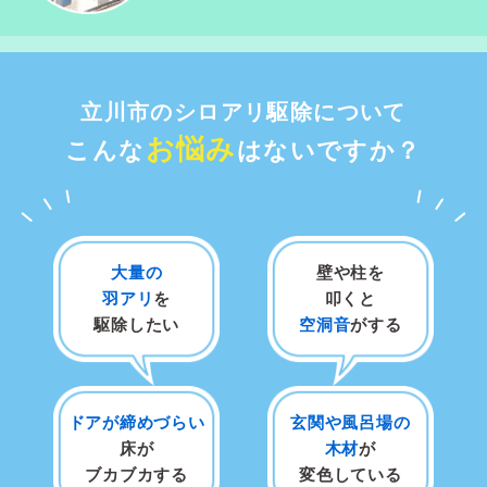
立川市のシロアリ駆除について
お悩み
こんな
はないですか？
大量の
壁や柱を
羽アリ
を
叩くと
駆除したい
空洞音
がする
ドアが締めづらい
玄関や風呂場の
床が
木材
が
ブカブカする
変色している