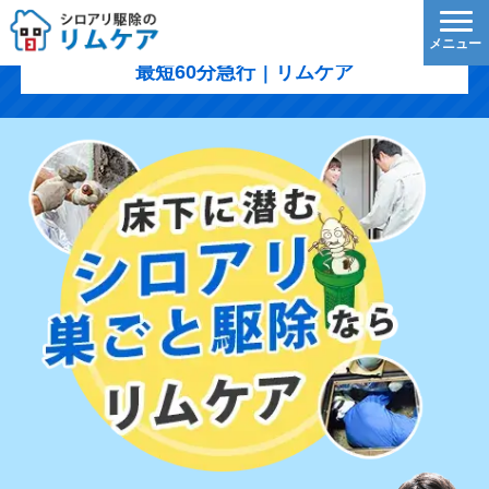
立川市のシロアリ駆除｜1,200円/㎡〜・5年保証・
最短60分急行｜リムケア