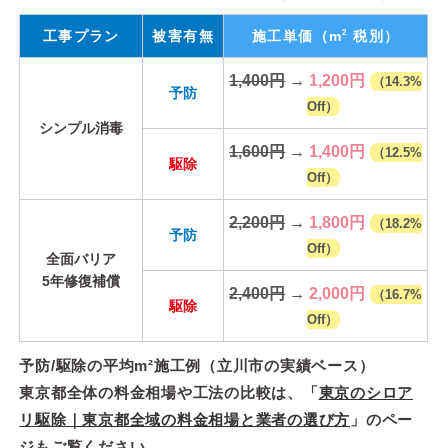
2
工事プラン
被害有無
施工単価
（m
税別）
1,400円
→
1,200円
（14.3%
予防
Off）
シンプル消毒
1,600円
→
1,400円
（12.5%
駆除
Off）
2,200円
→
1,800円
（18.2%
予防
Off）
全面バリア
5年修復補償
2,400円
→
2,000円
（16.7%
駆除
Off）
予防/駆除の平均m²施工例（立川市の実績ベース）
東京都全体の料金相場や工法の比較は、「
東京のシロア
リ駆除｜東京都全域の料金相場と業者の選び方
」のペー
ジもご覧ください。