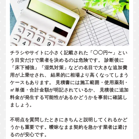
チラシやサイトに小さく記載された「◯◯円〜」とい
う目安だけで業者を決めるのは危険です。 診断後に
「床下補強」「湿気対策」などの名目で大きな追加費
用が上乗せされ、 結果的に相場より高くなってしまう
ケースもあります。 見積書には
施工範囲・使用薬剤・
㎡単価・合計金額
が明記されているか、
見積後に追加
料金が発生する可能性があるかどうか
を事前に確認し
ましょう。
不明点を質問したときにきちんと説明してくれるかど
うかも重要です。曖昧なまま契約を急かす業者は避け
るのが安心です。