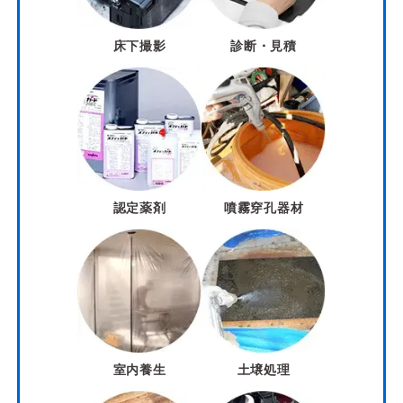
床下撮影
診断・見積
認定薬剤
噴霧穿孔器材
室内養生
土壌処理