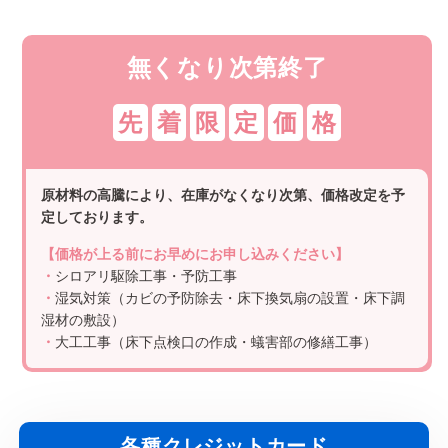
無くなり次第終了
先
着
限
定
価
格
原材料の高騰により、在庫がなくなり次第、価格改定を予
定しております。
【価格が上る前にお早めにお申し込みください】
・
シロアリ駆除工事・予防工事
・
湿気対策（カビの予防除去・床下換気扇の設置・床下調
湿材の敷設）
・
大工工事（床下点検口の作成・蟻害部の修繕工事）
各種クレジットカード