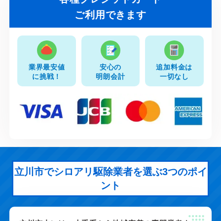
ご利用できます
業界最安値
安心の
追加料金は
に挑戦！
明朗会計
一切なし
立川市でシロアリ駆除業者を選ぶ3つのポイ
ント