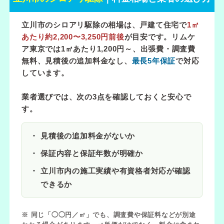
立川市のシロアリ駆除の相場は、戸建て住宅で
1㎡
あたり約2,200〜3,250円前後
が目安です。リムケ
ア東京では
1㎡あたり1,200円～
、出張費・調査費
無料、見積後の追加料金なし、
最長5年保証
で対応
しています。
業者選びでは、次の3点を確認しておくと安心で
す。
見積後の追加料金がないか
保証内容と保証年数が明確か
立川市内の施工実績や有資格者対応が確認
できるか
※ 同じ「◯◯円／㎡」でも、調査費や保証料などが別途