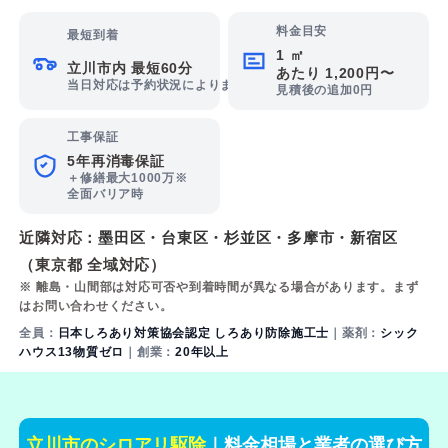
料金目安
最短到着
1 ㎡
立川市内 最短60分
あたり 1,200円〜
当日対応は予約状況によります
見積後の追加0円
工事保証
5年再消毒保証
＋修繕最大1000万※
全面バリア時
近隣対応：
墨田区
・
台東区
・
杉並区
・
多摩市
・
新宿区
（東京都 全域対応）
※ 離島・山間部は対応可否や到着時間が異なる場合があります。まず
はお問い合わせください。
全員：
日本しろあり対策協会認定 しろあり防除施工士
｜薬剤：
シック
ハウス13物質ゼロ
｜創業：
20年以上
立川市のシロアリ駆除
｜料金相場と業者の選び方