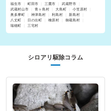
福生市
町田市
三鷹市
武蔵野市
武蔵村山市
青ヶ島村
大島町
小笠原村
奥多摩町
神津島村
利島村
新島村
八丈町
日の出町
檜原村
御蔵島村
瑞穂町
三宅村
シロアリ駆除コラム