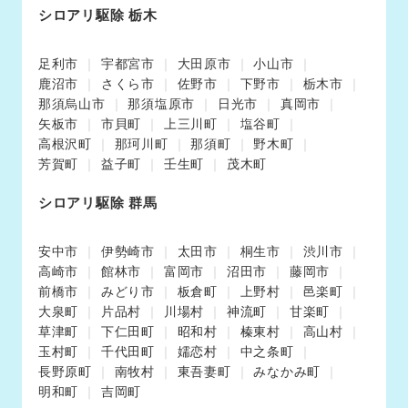
シロアリ駆除 栃木
足利市
宇都宮市
大田原市
小山市
鹿沼市
さくら市
佐野市
下野市
栃木市
那須烏山市
那須塩原市
日光市
真岡市
矢板市
市貝町
上三川町
塩谷町
高根沢町
那珂川町
那須町
野木町
芳賀町
益子町
壬生町
茂木町
シロアリ駆除 群馬
安中市
伊勢崎市
太田市
桐生市
渋川市
高崎市
館林市
富岡市
沼田市
藤岡市
前橋市
みどり市
板倉町
上野村
邑楽町
大泉町
片品村
川場村
神流町
甘楽町
草津町
下仁田町
昭和村
榛東村
高山村
玉村町
千代田町
嬬恋村
中之条町
長野原町
南牧村
東吾妻町
みなかみ町
明和町
吉岡町