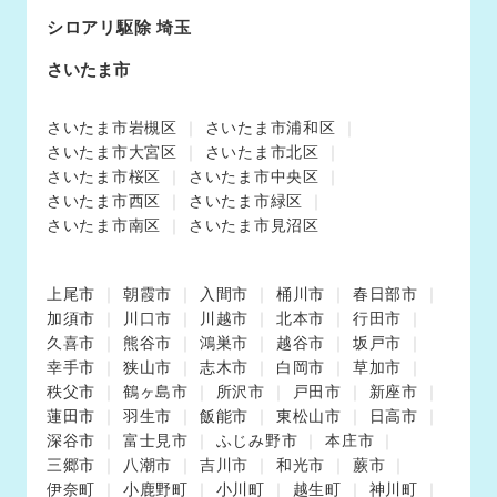
シロアリ駆除 埼玉
さいたま市
さいたま市岩槻区
さいたま市浦和区
さいたま市大宮区
さいたま市北区
さいたま市桜区
さいたま市中央区
さいたま市西区
さいたま市緑区
さいたま市南区
さいたま市見沼区
上尾市
朝霞市
入間市
桶川市
春日部市
加須市
川口市
川越市
北本市
行田市
久喜市
熊谷市
鴻巣市
越谷市
坂戸市
幸手市
狭山市
志木市
白岡市
草加市
秩父市
鶴ヶ島市
所沢市
戸田市
新座市
蓮田市
羽生市
飯能市
東松山市
日高市
深谷市
富士見市
ふじみ野市
本庄市
三郷市
八潮市
吉川市
和光市
蕨市
伊奈町
小鹿野町
小川町
越生町
神川町