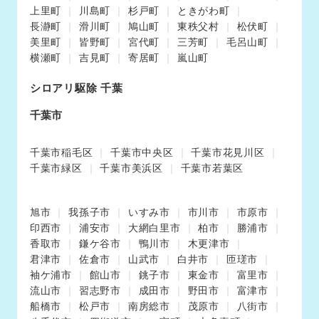
上里町
川島町
杉戸町
ときがわ町
長瀞町
滑川町
鳩山町
東秩父村
松伏町
美里町
皆野町
宮代町
三芳町
毛呂山町
横瀬町
吉見町
寄居町
嵐山町
シロアリ駆除 千葉
千葉市
千葉市稲毛区
千葉市中央区
千葉市花見川区
千葉市緑区
千葉市美浜区
千葉市若葉区
旭市
我孫子市
いすみ市
市川市
市原市
印西市
浦安市
大網白里市
柏市
勝浦市
香取市
鎌ケ谷市
鴨川市
木更津市
君津市
佐倉市
山武市
白井市
匝瑳市
袖ケ浦市
館山市
銚子市
東金市
富里市
流山市
習志野市
成田市
野田市
富津市
船橋市
松戸市
南房総市
茂原市
八街市