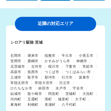
近隣の対応エリア
シロアリ駆除 茨城
石岡市
潮来市
稲敷市
牛久市
小美玉市
笠間市
鹿嶋市
かすみがうら市
神栖市
北茨城市
古河市
桜川市
下妻市
常総市
高萩市
筑西市
つくば市
つくばみらい市
土浦市
取手市
那珂市
行方市
坂東市
常陸太田市
常陸大宮市
日立市
ひたちなか市
鉾田市
水戸市
守谷市
結城市
龍ケ崎市
阿見町
茨城町
大洗町
河内町
五霞町
境町
城里町
大子町
東海村
利根町
美浦村
八千代町