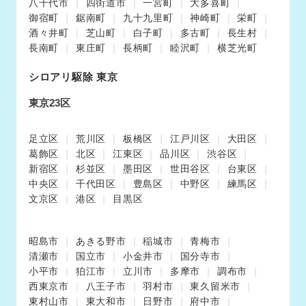
八千代市
四街道市
一宮町
大多喜町
御宿町
鋸南町
九十九里町
神崎町
栄町
酒々井町
芝山町
白子町
多古町
長生村
長南町
東庄町
長柄町
睦沢町
横芝光町
シロアリ駆除 東京
東京23区
足立区
荒川区
板橋区
江戸川区
大田区
葛飾区
北区
江東区
品川区
渋谷区
新宿区
杉並区
墨田区
世田谷区
台東区
中央区
千代田区
豊島区
中野区
練馬区
文京区
港区
目黒区
昭島市
あきる野市
稲城市
青梅市
清瀬市
国立市
小金井市
国分寺市
小平市
狛江市
立川市
多摩市
調布市
西東京市
八王子市
羽村市
東久留米市
東村山市
東大和市
日野市
府中市