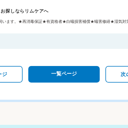
をお探しならリムケアへ
が伺います。★再消毒保証★有資格者★白蟻損害補償★蟻害修繕★湿気対
一覧ページ
ージ
次