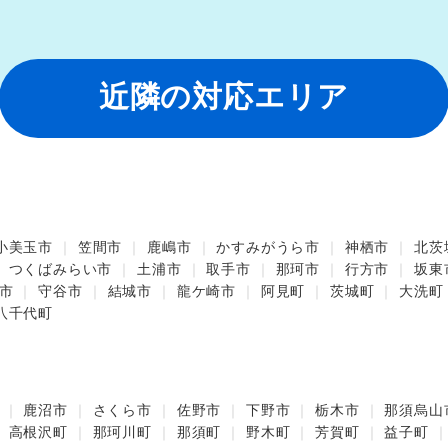
近隣の対応エリア
小美玉市
笠間市
鹿嶋市
かすみがうら市
神栖市
北茨
つくばみらい市
土浦市
取手市
那珂市
行方市
坂東
市
守谷市
結城市
龍ケ崎市
阿見町
茨城町
大洗町
八千代町
鹿沼市
さくら市
佐野市
下野市
栃木市
那須烏山
高根沢町
那珂川町
那須町
野木町
芳賀町
益子町