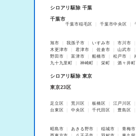
シロアリ駆除 千葉
千葉市
千葉市稲毛区
千葉市中央区
旭市
我孫子市
いすみ市
市川市
木更津市
君津市
佐倉市
山武市
野田市
富津市
船橋市
松戸市
九十九里町
神崎町
栄町
酒々井町
シロアリ駆除 東京
東京23区
足立区
荒川区
板橋区
江戸川区
台東区
中央区
千代田区
豊島区
昭島市
あきる野市
稲城市
青梅市
西東京市
八王子市
羽村市
東久留