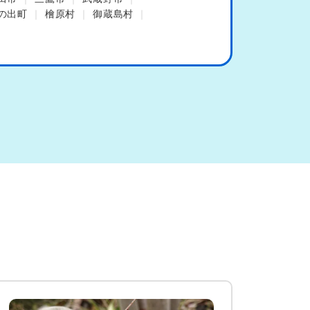
の出町
檜原村
御蔵島村