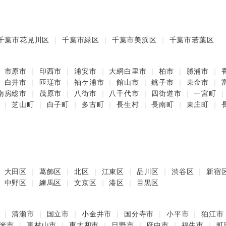
千葉市花見川区
千葉市緑区
千葉市美浜区
千葉市若葉区
市原市
印西市
浦安市
大網白里市
柏市
勝浦市
白井市
匝瑳市
袖ケ浦市
館山市
銚子市
東金市
南房総市
茂原市
八街市
八千代市
四街道市
一宮町
芝山町
白子町
多古町
長生村
長南町
東庄町
大田区
葛飾区
北区
江東区
品川区
渋谷区
新宿
中野区
練馬区
文京区
港区
目黒区
清瀬市
国立市
小金井市
国分寺市
小平市
狛江市
米市
東村山市
東大和市
日野市
府中市
福生市
町