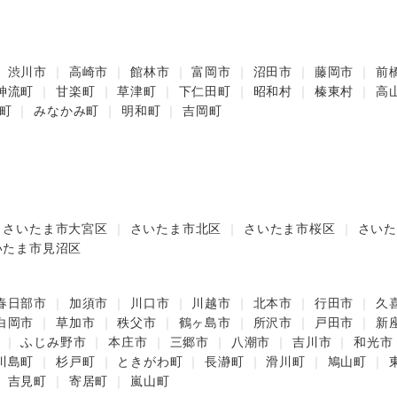
渋川市
高崎市
館林市
富岡市
沼田市
藤岡市
前
神流町
甘楽町
草津町
下仁田町
昭和村
榛東村
高
町
みなかみ町
明和町
吉岡町
さいたま市大宮区
さいたま市北区
さいたま市桜区
さいた
いたま市見沼区
春日部市
加須市
川口市
川越市
北本市
行田市
久
白岡市
草加市
秩父市
鶴ヶ島市
所沢市
戸田市
新
ふじみ野市
本庄市
三郷市
八潮市
吉川市
和光市
川島町
杉戸町
ときがわ町
長瀞町
滑川町
鳩山町
吉見町
寄居町
嵐山町