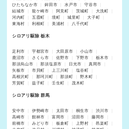
ひたちなか市
鉾田市
水戸市
守谷市
結城市
龍ケ崎市
阿見町
茨城町
大洗町
河内町
五霞町
境町
城里町
大子町
東海村
利根町
美浦村
八千代町
シロアリ駆除 栃木
足利市
宇都宮市
大田原市
小山市
鹿沼市
さくら市
佐野市
下野市
栃木市
那須烏山市
那須塩原市
日光市
真岡市
矢板市
市貝町
上三川町
塩谷町
高根沢町
那珂川町
那須町
野木町
芳賀町
益子町
壬生町
茂木町
シロアリ駆除 群馬
安中市
伊勢崎市
太田市
桐生市
渋川市
高崎市
館林市
富岡市
沼田市
藤岡市
前橋市
みどり市
板倉町
上野村
邑楽町