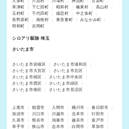
大泉町
片品村
川場村
神流町
甘楽町
草津町
下仁田町
昭和村
榛東村
高山村
玉村町
千代田町
嬬恋村
中之条町
長野原町
南牧村
東吾妻町
みなかみ町
明和町
吉岡町
シロアリ駆除 埼玉
さいたま市
さいたま市岩槻区
さいたま市浦和区
さいたま市大宮区
さいたま市北区
さいたま市桜区
さいたま市中央区
さいたま市西区
さいたま市緑区
さいたま市南区
さいたま市見沼区
上尾市
朝霞市
入間市
桶川市
春日部市
加須市
川口市
川越市
北本市
行田市
久喜市
熊谷市
鴻巣市
越谷市
坂戸市
幸手市
狭山市
志木市
白岡市
草加市