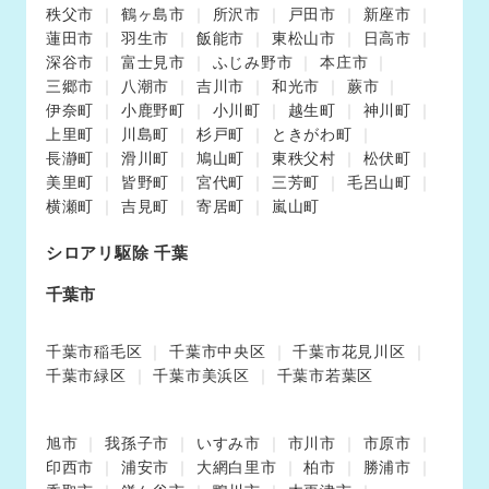
秩父市
鶴ヶ島市
所沢市
戸田市
新座市
蓮田市
羽生市
飯能市
東松山市
日高市
深谷市
富士見市
ふじみ野市
本庄市
三郷市
八潮市
吉川市
和光市
蕨市
伊奈町
小鹿野町
小川町
越生町
神川町
上里町
川島町
杉戸町
ときがわ町
長瀞町
滑川町
鳩山町
東秩父村
松伏町
美里町
皆野町
宮代町
三芳町
毛呂山町
横瀬町
吉見町
寄居町
嵐山町
シロアリ駆除 千葉
千葉市
千葉市稲毛区
千葉市中央区
千葉市花見川区
千葉市緑区
千葉市美浜区
千葉市若葉区
旭市
我孫子市
いすみ市
市川市
市原市
印西市
浦安市
大網白里市
柏市
勝浦市