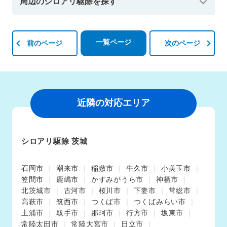
周辺のシロアリ駆除を探す
一覧ページ
前のページ
次のページ
近隣の対応エリア
シロアリ駆除 茨城
石岡市
潮来市
稲敷市
牛久市
小美玉市
笠間市
鹿嶋市
かすみがうら市
神栖市
北茨城市
古河市
桜川市
下妻市
常総市
高萩市
筑西市
つくば市
つくばみらい市
土浦市
取手市
那珂市
行方市
坂東市
常陸太田市
常陸大宮市
日立市