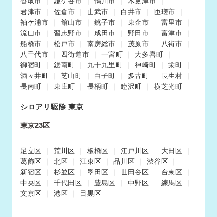
香取市
鎌ケ谷市
鴨川市
木更津市
君津市
佐倉市
山武市
白井市
匝瑳市
袖ケ浦市
館山市
銚子市
東金市
富里市
流山市
習志野市
成田市
野田市
富津市
船橋市
松戸市
南房総市
茂原市
八街市
八千代市
四街道市
一宮町
大多喜町
御宿町
鋸南町
九十九里町
神崎町
栄町
酒々井町
芝山町
白子町
多古町
長生村
長南町
東庄町
長柄町
睦沢町
横芝光町
シロアリ駆除 東京
東京23区
足立区
荒川区
板橋区
江戸川区
大田区
葛飾区
北区
江東区
品川区
渋谷区
新宿区
杉並区
墨田区
世田谷区
台東区
中央区
千代田区
豊島区
中野区
練馬区
文京区
港区
目黒区