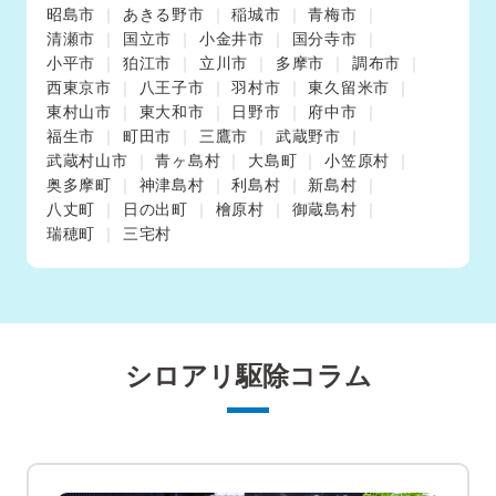
昭島市
あきる野市
稲城市
青梅市
清瀬市
国立市
小金井市
国分寺市
小平市
狛江市
立川市
多摩市
調布市
西東京市
八王子市
羽村市
東久留米市
東村山市
東大和市
日野市
府中市
福生市
町田市
三鷹市
武蔵野市
武蔵村山市
青ヶ島村
大島町
小笠原村
奥多摩町
神津島村
利島村
新島村
八丈町
日の出町
檜原村
御蔵島村
瑞穂町
三宅村
シロアリ駆除コラム