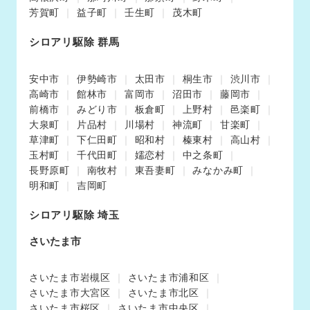
芳賀町
益子町
壬生町
茂木町
シロアリ駆除 群馬
安中市
伊勢崎市
太田市
桐生市
渋川市
高崎市
館林市
富岡市
沼田市
藤岡市
前橋市
みどり市
板倉町
上野村
邑楽町
大泉町
片品村
川場村
神流町
甘楽町
草津町
下仁田町
昭和村
榛東村
高山村
玉村町
千代田町
嬬恋村
中之条町
長野原町
南牧村
東吾妻町
みなかみ町
明和町
吉岡町
シロアリ駆除 埼玉
さいたま市
さいたま市岩槻区
さいたま市浦和区
さいたま市大宮区
さいたま市北区
さいたま市桜区
さいたま市中央区