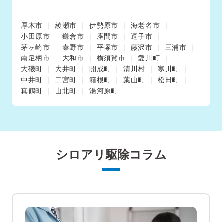
厚木市
綾瀬市
伊勢原市
海老名市
小田原市
鎌倉市
座間市
逗子市
茅ヶ崎市
秦野市
平塚市
藤沢市
三浦市
南足柄市
大和市
横須賀市
愛川町
大磯町
大井町
開成町
清川村
寒川町
中井町
二宮町
箱根町
葉山町
松田町
真鶴町
山北町
湯河原町
シロアリ駆除コラム