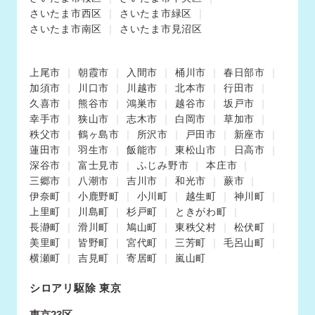
さいたま市西区
さいたま市緑区
さいたま市南区
さいたま市見沼区
上尾市
朝霞市
入間市
桶川市
春日部市
加須市
川口市
川越市
北本市
行田市
久喜市
熊谷市
鴻巣市
越谷市
坂戸市
幸手市
狭山市
志木市
白岡市
草加市
秩父市
鶴ヶ島市
所沢市
戸田市
新座市
蓮田市
羽生市
飯能市
東松山市
日高市
深谷市
富士見市
ふじみ野市
本庄市
三郷市
八潮市
吉川市
和光市
蕨市
伊奈町
小鹿野町
小川町
越生町
神川町
上里町
川島町
杉戸町
ときがわ町
長瀞町
滑川町
鳩山町
東秩父村
松伏町
美里町
皆野町
宮代町
三芳町
毛呂山町
横瀬町
吉見町
寄居町
嵐山町
シロアリ駆除 東京
東京23区