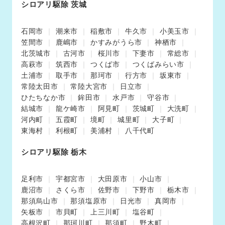
シロアリ駆除 茨城
石岡市
潮来市
稲敷市
牛久市
小美玉市
笠間市
鹿嶋市
かすみがうら市
神栖市
北茨城市
古河市
桜川市
下妻市
常総市
高萩市
筑西市
つくば市
つくばみらい市
土浦市
取手市
那珂市
行方市
坂東市
常陸太田市
常陸大宮市
日立市
ひたちなか市
鉾田市
水戸市
守谷市
結城市
龍ケ崎市
阿見町
茨城町
大洗町
河内町
五霞町
境町
城里町
大子町
東海村
利根町
美浦村
八千代町
シロアリ駆除 栃木
足利市
宇都宮市
大田原市
小山市
鹿沼市
さくら市
佐野市
下野市
栃木市
那須烏山市
那須塩原市
日光市
真岡市
矢板市
市貝町
上三川町
塩谷町
高根沢町
那珂川町
那須町
野木町