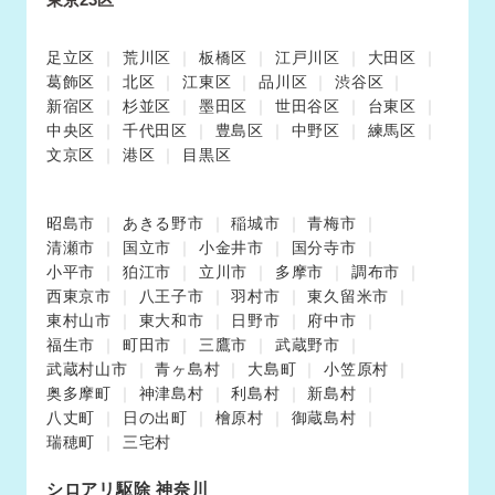
足立区
荒川区
板橋区
江戸川区
大田区
葛飾区
北区
江東区
品川区
渋谷区
新宿区
杉並区
墨田区
世田谷区
台東区
中央区
千代田区
豊島区
中野区
練馬区
文京区
港区
目黒区
昭島市
あきる野市
稲城市
青梅市
清瀬市
国立市
小金井市
国分寺市
小平市
狛江市
立川市
多摩市
調布市
西東京市
八王子市
羽村市
東久留米市
東村山市
東大和市
日野市
府中市
福生市
町田市
三鷹市
武蔵野市
武蔵村山市
青ヶ島村
大島町
小笠原村
奥多摩町
神津島村
利島村
新島村
八丈町
日の出町
檜原村
御蔵島村
瑞穂町
三宅村
シロアリ駆除 神奈川