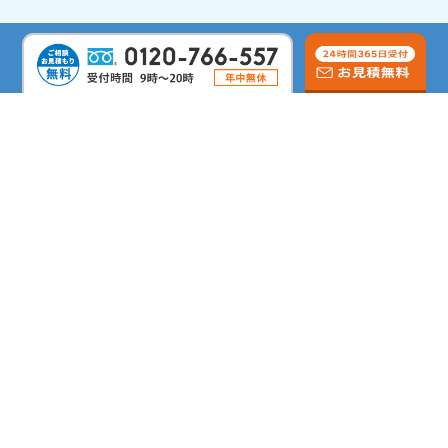
対応エリア
シロアリ駆除コラム
会社概要
よくあるご質問
サイトマップ
シロアリ駆除のリムケア
しろあり防除施工士
蟻害・腐朽検査士
第二種電気工事士
すまいのホットライン
Copyright©
シロアリ駆除のリムケア
All Rights Reserved.