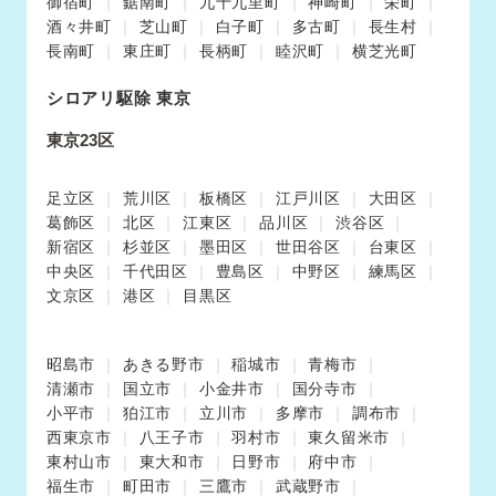
御宿町
鋸南町
九十九里町
神崎町
栄町
酒々井町
芝山町
白子町
多古町
長生村
長南町
東庄町
長柄町
睦沢町
横芝光町
シロアリ駆除 東京
東京23区
足立区
荒川区
板橋区
江戸川区
大田区
葛飾区
北区
江東区
品川区
渋谷区
新宿区
杉並区
墨田区
世田谷区
台東区
中央区
千代田区
豊島区
中野区
練馬区
文京区
港区
目黒区
昭島市
あきる野市
稲城市
青梅市
清瀬市
国立市
小金井市
国分寺市
小平市
狛江市
立川市
多摩市
調布市
西東京市
八王子市
羽村市
東久留米市
東村山市
東大和市
日野市
府中市
福生市
町田市
三鷹市
武蔵野市