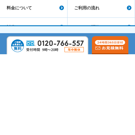
料金について
ご利用の流れ
対応エリア
シロアリ駆除コラム
会社概要
よくあるご質問
サイトマップ
シロアリ駆除のリムケア
しろあり防除施工士
蟻害・腐朽検査士
第二種電気工事士
すまいのホットライン
Copyright©
シロアリ駆除のリムケア