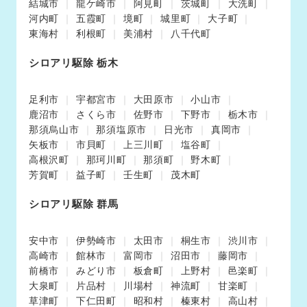
結城市
龍ケ崎市
阿見町
茨城町
大洗町
河内町
五霞町
境町
城里町
大子町
東海村
利根町
美浦村
八千代町
シロアリ駆除 栃木
足利市
宇都宮市
大田原市
小山市
鹿沼市
さくら市
佐野市
下野市
栃木市
那須烏山市
那須塩原市
日光市
真岡市
矢板市
市貝町
上三川町
塩谷町
高根沢町
那珂川町
那須町
野木町
芳賀町
益子町
壬生町
茂木町
シロアリ駆除 群馬
安中市
伊勢崎市
太田市
桐生市
渋川市
高崎市
館林市
富岡市
沼田市
藤岡市
前橋市
みどり市
板倉町
上野村
邑楽町
大泉町
片品村
川場村
神流町
甘楽町
草津町
下仁田町
昭和村
榛東村
高山村