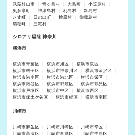
武蔵村山市
青ヶ島村
大島町
小笠原村
奥多摩町
神津島村
利島村
新島村
八丈町
日の出町
檜原村
御蔵島村
瑞穂町
三宅村
シロアリ駆除 神奈川
横浜市
横浜市青葉区
横浜市旭区
横浜市泉区
横浜市磯子区
横浜市神奈川区
横浜市金沢区
横浜市港南区
横浜市港北区
横浜市栄区
横浜市瀬谷区
横浜市都筑区
横浜市鶴見区
横浜市戸塚区
横浜市中区
横浜市西区
横浜市保土ケ谷区
横浜市緑区
横浜市南区
川崎市
川崎市麻生区
川崎市川崎区
川崎市幸区
川崎市高津区
川崎市多摩区
川崎市中原区