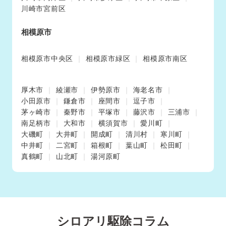
川崎市宮前区
相模原市
相模原市中央区
相模原市緑区
相模原市南区
厚木市
綾瀬市
伊勢原市
海老名市
小田原市
鎌倉市
座間市
逗子市
茅ヶ崎市
秦野市
平塚市
藤沢市
三浦市
南足柄市
大和市
横須賀市
愛川町
大磯町
大井町
開成町
清川村
寒川町
中井町
二宮町
箱根町
葉山町
松田町
真鶴町
山北町
湯河原町
シロアリ駆除コラム