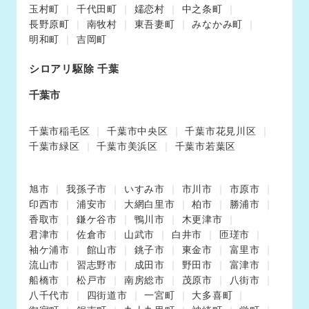
玉村町
千代田町
嬬恋村
中之条町
長野原町
南牧村
東吾妻町
みなかみ町
明和町
吉岡町
シロアリ駆除 千葉
千葉市
千葉市稲毛区
千葉市中央区
千葉市花見川区
千葉市緑区
千葉市美浜区
千葉市若葉区
旭市
我孫子市
いすみ市
市川市
市原市
印西市
浦安市
大網白里市
柏市
勝浦市
香取市
鎌ケ谷市
鴨川市
木更津市
君津市
佐倉市
山武市
白井市
匝瑳市
袖ケ浦市
館山市
銚子市
東金市
富里市
流山市
習志野市
成田市
野田市
富津市
船橋市
松戸市
南房総市
茂原市
八街市
八千代市
四街道市
一宮町
大多喜町