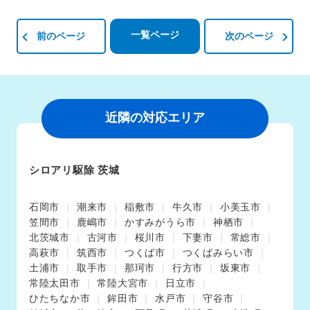
一覧ページ
前のページ
次のページ
近隣の対応エリア
シロアリ駆除 茨城
石岡市
潮来市
稲敷市
牛久市
小美玉市
笠間市
鹿嶋市
かすみがうら市
神栖市
北茨城市
古河市
桜川市
下妻市
常総市
高萩市
筑西市
つくば市
つくばみらい市
土浦市
取手市
那珂市
行方市
坂東市
常陸太田市
常陸大宮市
日立市
ひたちなか市
鉾田市
水戸市
守谷市