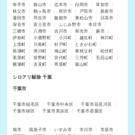
幸手市
狭山市
志木市
白岡市
草加市
秩父市
鶴ヶ島市
所沢市
戸田市
新座市
蓮田市
羽生市
飯能市
東松山市
日高市
深谷市
富士見市
ふじみ野市
本庄市
三郷市
八潮市
吉川市
和光市
蕨市
伊奈町
小鹿野町
小川町
越生町
神川町
上里町
川島町
杉戸町
ときがわ町
長瀞町
滑川町
鳩山町
東秩父村
松伏町
美里町
皆野町
宮代町
三芳町
毛呂山町
横瀬町
吉見町
寄居町
嵐山町
シロアリ駆除 千葉
千葉市
千葉市稲毛区
千葉市中央区
千葉市花見川区
千葉市緑区
千葉市美浜区
千葉市若葉区
旭市
我孫子市
いすみ市
市川市
市原市