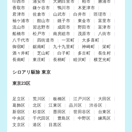
印西市
浦安市
大網白里市
柏市
勝浦市
香取市
鎌ケ谷市
鴨川市
木更津市
君津市
佐倉市
山武市
白井市
匝瑳市
袖ケ浦市
館山市
銚子市
東金市
富里市
流山市
習志野市
成田市
野田市
富津市
船橋市
松戸市
南房総市
茂原市
八街市
八千代市
四街道市
一宮町
大多喜町
御宿町
鋸南町
九十九里町
神崎町
栄町
酒々井町
芝山町
白子町
多古町
長生村
長南町
東庄町
長柄町
睦沢町
横芝光町
シロアリ駆除 東京
東京23区
足立区
荒川区
板橋区
江戸川区
大田区
葛飾区
北区
江東区
品川区
渋谷区
新宿区
杉並区
墨田区
世田谷区
台東区
中央区
千代田区
豊島区
中野区
練馬区
文京区
港区
目黒区