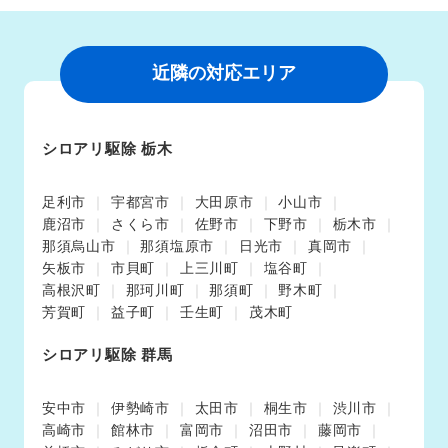
近隣の対応エリア
シロアリ駆除 栃木
足利市
宇都宮市
大田原市
小山市
鹿沼市
さくら市
佐野市
下野市
栃木市
那須烏山市
那須塩原市
日光市
真岡市
矢板市
市貝町
上三川町
塩谷町
高根沢町
那珂川町
那須町
野木町
芳賀町
益子町
壬生町
茂木町
シロアリ駆除 群馬
安中市
伊勢崎市
太田市
桐生市
渋川市
高崎市
館林市
富岡市
沼田市
藤岡市