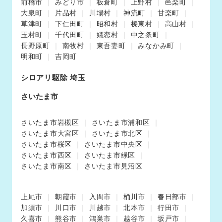
前橋市
みどり市
板倉町
上野村
邑楽町
大泉町
片品村
川場村
神流町
甘楽町
草津町
下仁田町
昭和村
榛東村
高山村
玉村町
千代田町
嬬恋村
中之条町
長野原町
南牧村
東吾妻町
みなかみ町
明和町
吉岡町
シロアリ駆除 埼玉
さいたま市
さいたま市岩槻区
さいたま市浦和区
さいたま市大宮区
さいたま市北区
さいたま市桜区
さいたま市中央区
さいたま市西区
さいたま市緑区
さいたま市南区
さいたま市見沼区
上尾市
朝霞市
入間市
桶川市
春日部市
加須市
川口市
川越市
北本市
行田市
久喜市
熊谷市
鴻巣市
越谷市
坂戸市