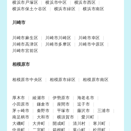
横浜市戸塚区
横浜市中区
横浜市西区
横浜市保土ケ谷区
横浜市緑区
横浜市南区
川崎市
川崎市麻生区
川崎市川崎区
川崎市幸区
川崎市高津区
川崎市多摩区
川崎市中原区
川崎市宮前区
相模原市
相模原市中央区
相模原市緑区
相模原市南区
厚木市
綾瀬市
伊勢原市
海老名市
小田原市
鎌倉市
座間市
逗子市
茅ヶ崎市
秦野市
平塚市
藤沢市
三浦市
南足柄市
大和市
横須賀市
愛川町
大磯町
大井町
開成町
清川村
寒川町
中井町
二宮町
箱根町
葉山町
松田町