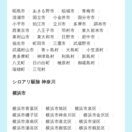
昭島市
あきる野市
稲城市
青梅市
清瀬市
国立市
小金井市
国分寺市
小平市
狛江市
立川市
多摩市
調布市
西東京市
八王子市
羽村市
東久留米市
東村山市
東大和市
日野市
府中市
福生市
町田市
三鷹市
武蔵野市
武蔵村山市
青ヶ島村
大島町
小笠原村
奥多摩町
神津島村
利島村
新島村
八丈町
日の出町
檜原村
御蔵島村
瑞穂町
三宅村
シロアリ駆除 神奈川
横浜市
横浜市青葉区
横浜市旭区
横浜市泉区
横浜市磯子区
横浜市神奈川区
横浜市金沢区
横浜市港南区
横浜市港北区
横浜市栄区
横浜市瀬谷区
横浜市都筑区
横浜市鶴見区