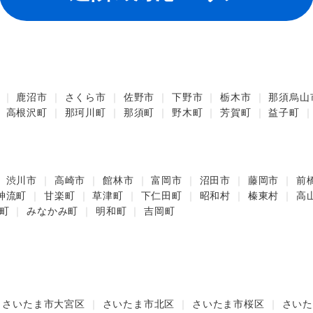
鹿沼市
さくら市
佐野市
下野市
栃木市
那須烏山
高根沢町
那珂川町
那須町
野木町
芳賀町
益子町
渋川市
高崎市
館林市
富岡市
沼田市
藤岡市
前
神流町
甘楽町
草津町
下仁田町
昭和村
榛東村
高
町
みなかみ町
明和町
吉岡町
さいたま市大宮区
さいたま市北区
さいたま市桜区
さいた