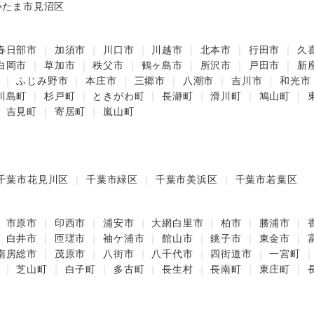
いたま市見沼区
春日部市
加須市
川口市
川越市
北本市
行田市
久
白岡市
草加市
秩父市
鶴ヶ島市
所沢市
戸田市
新
ふじみ野市
本庄市
三郷市
八潮市
吉川市
和光市
川島町
杉戸町
ときがわ町
長瀞町
滑川町
鳩山町
吉見町
寄居町
嵐山町
千葉市花見川区
千葉市緑区
千葉市美浜区
千葉市若葉区
市原市
印西市
浦安市
大網白里市
柏市
勝浦市
白井市
匝瑳市
袖ケ浦市
館山市
銚子市
東金市
南房総市
茂原市
八街市
八千代市
四街道市
一宮町
芝山町
白子町
多古町
長生村
長南町
東庄町