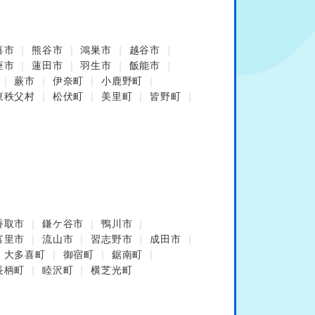
喜市
熊谷市
鴻巣市
越谷市
座市
蓮田市
羽生市
飯能市
蕨市
伊奈町
小鹿野町
東秩父村
松伏町
美里町
皆野町
香取市
鎌ケ谷市
鴨川市
富里市
流山市
習志野市
成田市
大多喜町
御宿町
鋸南町
長柄町
睦沢町
横芝光町