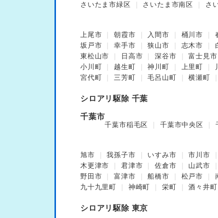
さいたま市緑区
さいたま市南区
さ
上尾市
朝霞市
入間市
桶川市
坂戸市
幸手市
狭山市
志木市
東松山市
日高市
深谷市
富士見市
小川町
越生町
神川町
上里町
宮代町
三芳町
毛呂山町
横瀬町
シロアリ駆除 千葉
千葉市
千葉市稲毛区
千葉市中央区
旭市
我孫子市
いすみ市
市川市
木更津市
君津市
佐倉市
山武市
野田市
富津市
船橋市
松戸市
九十九里町
神崎町
栄町
酒々井町
シロアリ駆除 東京