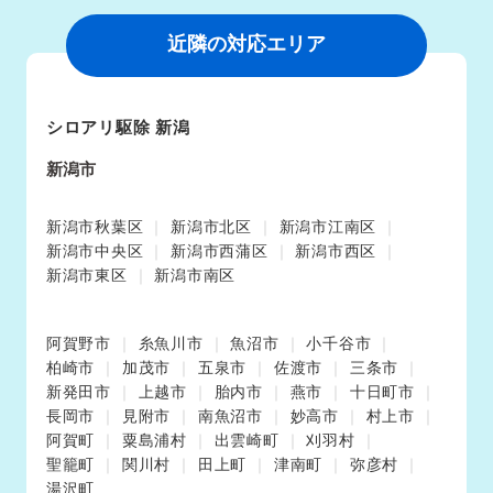
近隣の対応エリア
シロアリ駆除 新潟
新潟市
新潟市秋葉区
新潟市北区
新潟市江南区
新潟市中央区
新潟市西蒲区
新潟市西区
新潟市東区
新潟市南区
阿賀野市
糸魚川市
魚沼市
小千谷市
柏崎市
加茂市
五泉市
佐渡市
三条市
新発田市
上越市
胎内市
燕市
十日町市
長岡市
見附市
南魚沼市
妙高市
村上市
阿賀町
粟島浦村
出雲崎町
刈羽村
聖籠町
関川村
田上町
津南町
弥彦村
湯沢町