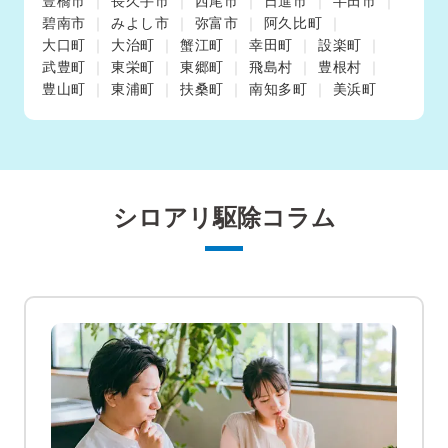
豊橋市
長久手市
西尾市
日進市
半田市
碧南市
みよし市
弥富市
阿久比町
大口町
大治町
蟹江町
幸田町
設楽町
武豊町
東栄町
東郷町
飛島村
豊根村
豊山町
東浦町
扶桑町
南知多町
美浜町
シロアリ駆除コラム