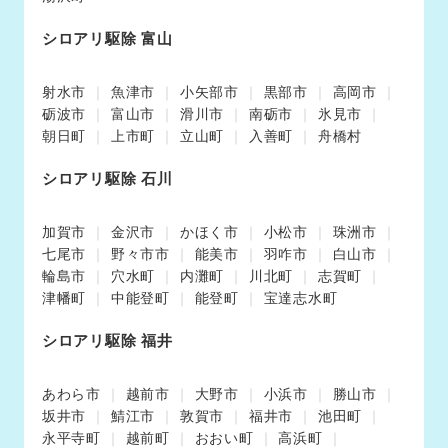
シロアリ駆除 富山
射水市
魚津市
小矢部市
黒部市
高岡市
砺波市
富山市
滑川市
南砺市
氷見市
朝日町
上市町
立山町
入善町
舟橋村
シロアリ駆除 石川
加賀市
金沢市
かほく市
小松市
珠洲市
七尾市
野々市市
能美市
羽咋市
白山市
輪島市
穴水町
内灘町
川北町
志賀町
津幡町
中能登町
能登町
宝達志水町
シロアリ駆除 福井
あわら市
越前市
大野市
小浜市
勝山市
坂井市
鯖江市
敦賀市
福井市
池田町
永平寺町
越前町
おおい町
高浜町