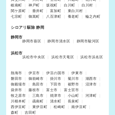
岐南町
神戸町
坂祝町
白川町
白川村
関ケ原町
垂井町
富加町
東白川村
七宗町
御嵩町
八百津町
養老町
輪之内町
シロアリ駆除 静岡
静岡市
静岡市葵区
静岡市清水区
静岡市駿河区
浜松市
浜松市中央区
浜松市天竜区
浜松市浜名区
熱海市
伊豆市
伊豆の国市
伊東市
磐田市
御前崎市
掛川市
菊川市
湖西市
御殿場市
島田市
下田市
裾野市
沼津市
袋井市
藤枝市
富士市
富士宮市
牧之原市
三島市
焼津市
小山町
河津町
川根本町
函南町
清水町
長泉町
西伊豆町
東伊豆町
松崎町
南伊豆町
森町
吉田町