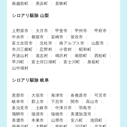
南越前町
美浜町
若狭町
シロアリ駆除 山梨
上野原市
大月市
甲斐市
甲州市
甲府市
中央市
都留市
韮崎市
笛吹市
富士吉田市
北杜市
南アルプス市
山梨市
市川三郷町
忍野村
小菅村
昭和町
丹波山村
道志村
鳴沢村
南部町
西桂町
早川町
富士河口湖町
富士川町
身延町
山中湖村
シロアリ駆除 岐阜
恵那市
大垣市
海津市
各務原市
可児市
岐阜市
郡上市
下呂市
関市
高山市
多治見市
土岐市
中津川市
羽島市
飛騨市
瑞浪市
瑞穂市
美濃加茂市
美濃市
本巣市
山県市
安八町
池田町
揖斐川町
大野町
笠松町
川辺町
北方町