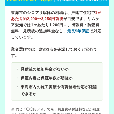
東海市のシロアリ駆除の相場は、戸建て住宅で
1㎡
あたり約2,200〜3,250円前後
が目安です。リムケ
ア愛知では
1㎡あたり1,200円～
、出張費・調査費
無料、見積後の追加料金なし、
最長5年保証
で対応
しています。
業者選びでは、次の3点を確認しておくと安心で
す。
見積後の追加料金がないか
保証内容と保証年数が明確か
東海市内の施工実績や有資格者対応が確認
できるか
※ 同じ「◯◯円／㎡」でも、調査費や保証料などが別途