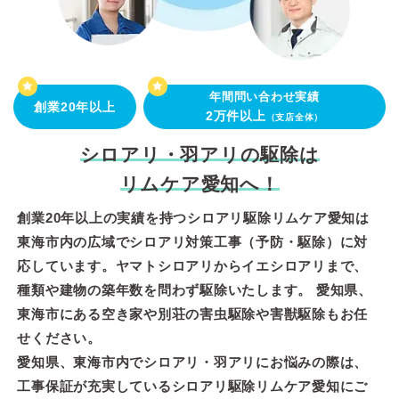
年間問い合わせ実績
創業20年以上
2万件以上
（支店全体）
シロアリ・羽アリの駆除は
リムケア愛知へ！
創業20年以上の実績を持つシロアリ駆除リムケア愛知は
東海市内の広域でシロアリ対策工事（予防・駆除）に対
応しています。ヤマトシロアリからイエシロアリまで、
種類や建物の築年数を問わず駆除いたします。 愛知県、
東海市にある空き家や別荘の害虫駆除や害獣駆除もお任
せください。
愛知県、東海市内でシロアリ・羽アリにお悩みの際は、
工事保証が充実しているシロアリ駆除リムケア愛知にご