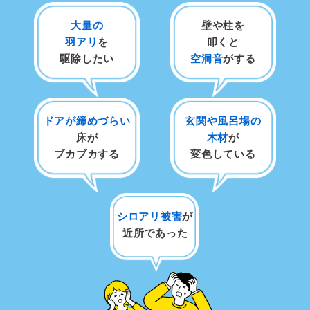
大量の
壁や柱を
羽アリ
を
叩くと
駆除したい
空洞音
がする
ドアが締めづらい
玄関や風呂場の
床が
木材
が
ブカブカする
変色している
シロアリ被害
が
近所であった