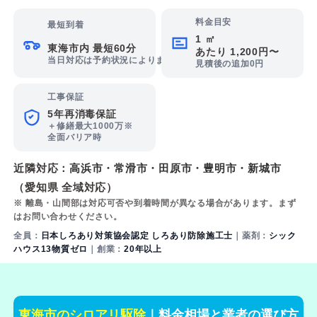
料金目安
最短到着
1 ㎡
東海市内 最短60分
あたり 1,200円〜
当日対応は予約状況によります
見積後の追加0円
工事保証
5年再消毒保証
＋修繕最大1000万※
全面バリア時
近隣対応：
高浜市
・
常滑市
・
田原市
・
豊明市
・
新城市
（愛知県 全域対応）
※ 離島・山間部は対応可否や到着時間が異なる場合があります。まず
はお問い合わせください。
全員：
日本しろあり対策協会認定 しろあり防除施工士
｜薬剤：
シック
ハウス13物質ゼロ
｜創業：
20年以上
東海市のシロアリ駆除
｜料金相場と業者の選び方