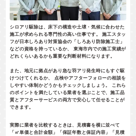
シロアリ駆除は、床下の構造や土壌・気候に合わせた
施工が求められる専門性の高い仕事です。 施工スタッ
フが
日本しろあり対策協会の「しろあり防除施工士」
などの資格
を持っているか、 東海市内での
施工実績
が
どれくらいあるかも重要な判断材料になります。
また、地元に拠点があり
急な羽アリ発生時にもすぐ駆
けつけてくれるか
、 点検やアフターフォローの相談を
しやすい体制かどうかもチェックしましょう。 これら
のポイントを満たしている業者を選ぶことで、施工品
質とアフターサービスの両方で安心して任せることが
できます。
実際に業者を比較するときは、見積書を横に並べて
「㎡単価と合計金額」「保証年数と保証内容」「見積