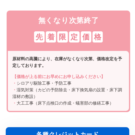
無くなり次第終了
先
着
限
定
価
格
原材料の高騰により、在庫がなくなり次第、価格改定を予
定しております。
【価格が上る前にお早めにお申し込みください】
・
シロアリ駆除工事・予防工事
・
湿気対策（カビの予防除去・床下換気扇の設置・床下調
湿材の敷設）
・
大工工事（床下点検口の作成・蟻害部の修繕工事）
各種クレジットカード