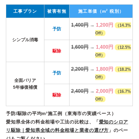
2
工事プラン
被害有無
施工単価
（m
税別）
1,400円
→
1,200円
（14.3%
予防
Off）
シンプル消毒
1,600円
→
1,400円
（12.5%
駆除
Off）
2,200円
→
1,800円
（18.2%
予防
Off）
全面バリア
5年修復補償
2,400円
→
2,000円
（16.7%
駆除
Off）
予防/駆除の平均m²施工例（東海市の実績ベース）
愛知県全体の料金相場や工法の比較は、「
愛知のシロア
リ駆除｜愛知県全域の料金相場と業者の選び方
」のペー
ジもご覧ください。