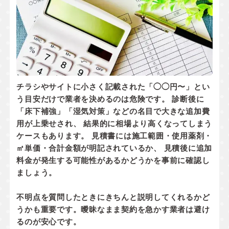
チラシやサイトに小さく記載された「◯◯円〜」とい
う目安だけで業者を決めるのは危険です。 診断後に
「床下補強」「湿気対策」などの名目で大きな追加費
用が上乗せされ、 結果的に相場より高くなってしまう
ケースもあります。 見積書には
施工範囲・使用薬剤・
㎡単価・合計金額
が明記されているか、
見積後に追加
料金が発生する可能性があるかどうか
を事前に確認し
ましょう。
不明点を質問したときにきちんと説明してくれるかど
うかも重要です。曖昧なまま契約を急かす業者は避け
るのが安心です。