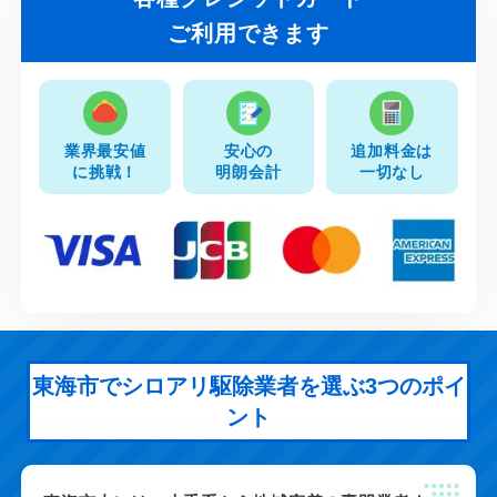
ご利用できます
業界最安値
安心の
追加料金は
に挑戦！
明朗会計
一切なし
東海市でシロアリ駆除業者を選ぶ3つのポイ
ント