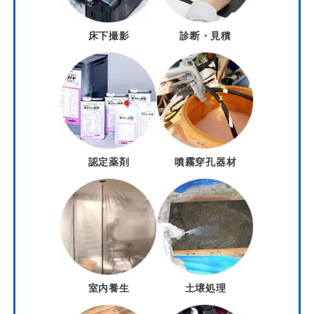
床下撮影
診断・見積
認定薬剤
噴霧穿孔器材
室内養生
土壌処理