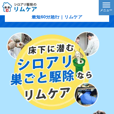
東海市のシロアリ駆除｜1,200円/㎡〜・5年保証・
最短60分急行｜リムケア