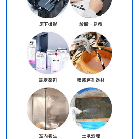
床下撮影
診断・見積
認定薬剤
噴霧穿孔器材
室内養生
土壌処理