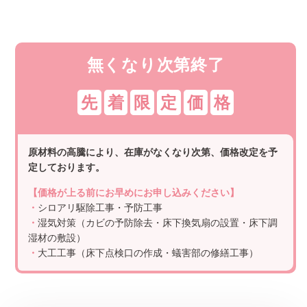
無くなり次第終了
先
着
限
定
価
格
原材料の高騰により、在庫がなくなり次第、価格改定を予
定しております。
【価格が上る前にお早めにお申し込みください】
・
シロアリ駆除工事・予防工事
・
湿気対策（カビの予防除去・床下換気扇の設置・床下調
湿材の敷設）
・
大工工事（床下点検口の作成・蟻害部の修繕工事）