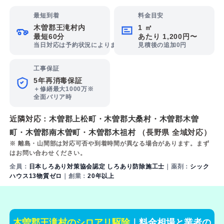
最短到着
料金目安
木曽郡王滝村内
1 ㎡
最短60分
あたり 1,200円〜
当日対応は予約状況によります
見積後の追加0円
工事保証
5年再消毒保証
＋修繕最大1000万※
全面バリア時
近隣対応：
木曽郡上松町
・
木曽郡大桑村
・
木曽郡木曽
町
・
木曽郡南木曽町
・
木曽郡木祖村
（長野県 全域対応）
※ 離島・山間部は対応可否や到着時間が異なる場合があります。まず
はお問い合わせください。
全員：
日本しろあり対策協会認定 しろあり防除施工士
｜薬剤：
シック
ハウス13物質ゼロ
｜創業：
20年以上
木曽郡王滝村のシロアリ駆除
｜料金相場と業者の