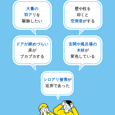
大量の
壁や柱を
羽アリ
を
叩くと
駆除したい
空洞音
がする
ドアが締めづらい
玄関や風呂場の
床が
木材
が
ブカブカする
変色している
シロアリ被害
が
近所であった