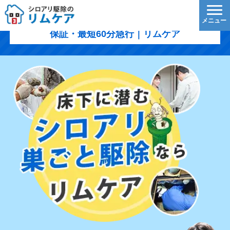
木曽郡王滝村のシロアリ駆除｜1,200円/㎡〜・5年
保証・最短60分急行｜リムケア