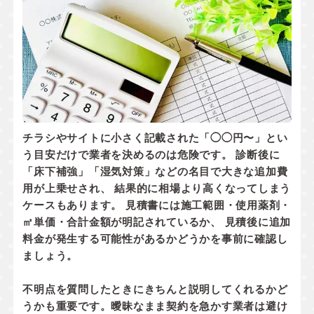
チラシやサイトに小さく記載された「◯◯円〜」とい
う目安だけで業者を決めるのは危険です。 診断後に
「床下補強」「湿気対策」などの名目で大きな追加費
用が上乗せされ、 結果的に相場より高くなってしまう
ケースもあります。 見積書には
施工範囲・使用薬剤・
㎡単価・合計金額
が明記されているか、
見積後に追加
料金が発生する可能性があるかどうか
を事前に確認し
ましょう。
不明点を質問したときにきちんと説明してくれるかど
うかも重要です。曖昧なまま契約を急かす業者は避け