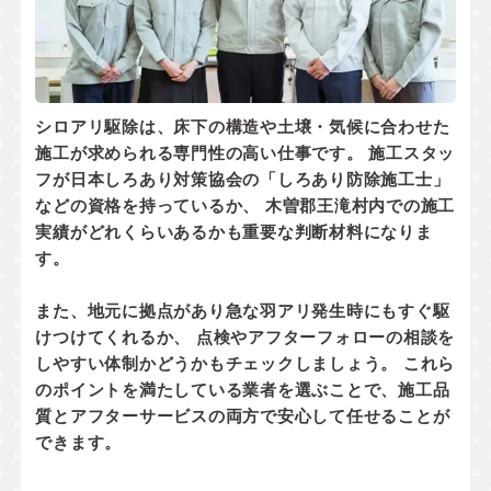
シロアリ駆除は、床下の構造や土壌・気候に合わせた
施工が求められる専門性の高い仕事です。 施工スタッ
フが
日本しろあり対策協会の「しろあり防除施工士」
などの資格
を持っているか、 木曽郡王滝村内での
施工
実績
がどれくらいあるかも重要な判断材料になりま
す。
また、地元に拠点があり
急な羽アリ発生時にもすぐ駆
けつけてくれるか
、 点検やアフターフォローの相談を
しやすい体制かどうかもチェックしましょう。 これら
のポイントを満たしている業者を選ぶことで、施工品
質とアフターサービスの両方で安心して任せることが
できます。