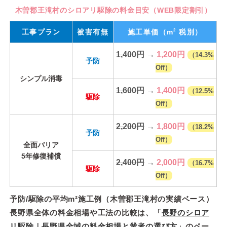
木曽郡王滝村のシロアリ駆除の料金目安（WEB限定割引）
2
工事プラン
被害有無
施工単価
（m
税別）
1,400円
→
1,200円
（14.3%
予防
Off）
シンプル消毒
1,600円
→
1,400円
（12.5%
駆除
Off）
2,200円
→
1,800円
（18.2%
予防
Off）
全面バリア
5年修復補償
2,400円
→
2,000円
（16.7%
駆除
Off）
予防/駆除の平均m²施工例（木曽郡王滝村の実績ベース）
長野県全体の料金相場や工法の比較は、「
長野のシロア
リ駆除｜長野県全域の料金相場と業者の選び方
」のペー