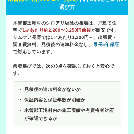
選び方
木曽郡王滝村のシロアリ駆除の相場は、戸建て住
宅で
1㎡あたり約2,200〜3,250円前後
が目安です。
リムケア長野では
1㎡あたり1,200円～
、出張費・
調査費無料、見積後の追加料金なし、
最長5年保証
で対応しています。
業者選びでは、次の3点を確認しておくと安心で
す。
見積後の追加料金がないか
保証内容と保証年数が明確か
木曽郡王滝村内の施工実績や有資格者対応
が確認できるか