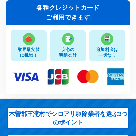
各種クレジットカード
ご利用できます
業界最安値
安心の
追加料金は
に挑戦！
明朗会計
一切なし
木曽郡王滝村でシロアリ駆除業者を選ぶ3つ
のポイント