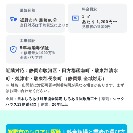
料金目安
最短到着
1 ㎡
裾野市内 最短60分
あたり 1,200円〜
当日対応は予約状況によります
見積後の追加0円
工事保証
5年再消毒保証
＋修繕最大1000万※
全面バリア時
近隣対応：
静岡市駿河区
・
田方郡函南町
・
駿東郡清水
町
・
焼津市
・
駿東郡長泉町
（静岡県 全域対応）
※ 離島・山間部は対応可否や到着時間が異なる場合があります。まず
はお問い合わせください。
全員：
日本しろあり対策協会認定 しろあり防除施工士
｜薬剤：
シック
ハウス13物質ゼロ
｜創業：
20年以上
裾野市のシロアリ駆除
｜料金相場と業者の選び方