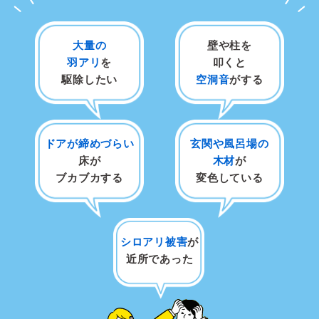
大量の
壁や柱を
羽アリ
を
叩くと
駆除したい
空洞音
がする
ドアが締めづらい
玄関や風呂場の
床が
木材
が
ブカブカする
変色している
シロアリ被害
が
近所であった