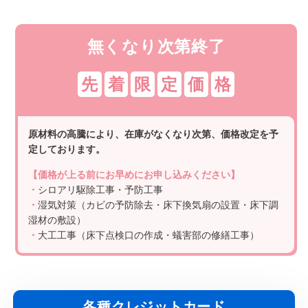
無くなり次第終了
先
着
限
定
価
格
原材料の高騰により、在庫がなくなり次第、価格改定を予
定しております。
【価格が上る前にお早めにお申し込みください】
・
シロアリ駆除工事・予防工事
・
湿気対策（カビの予防除去・床下換気扇の設置・床下調
湿材の敷設）
・
大工工事（床下点検口の作成・蟻害部の修繕工事）
各種クレジットカード