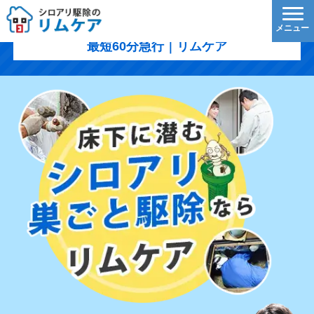
裾野市のシロアリ駆除｜1,200円/㎡〜・5年保証・
最短60分急行｜リムケア