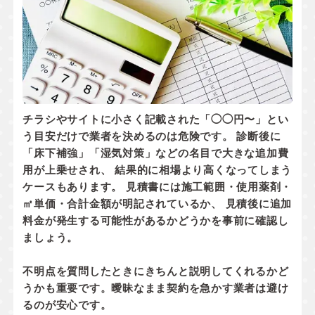
チラシやサイトに小さく記載された「◯◯円〜」とい
う目安だけで業者を決めるのは危険です。 診断後に
「床下補強」「湿気対策」などの名目で大きな追加費
用が上乗せされ、 結果的に相場より高くなってしまう
ケースもあります。 見積書には
施工範囲・使用薬剤・
㎡単価・合計金額
が明記されているか、
見積後に追加
料金が発生する可能性があるかどうか
を事前に確認し
ましょう。
不明点を質問したときにきちんと説明してくれるかど
うかも重要です。曖昧なまま契約を急かす業者は避け
るのが安心です。