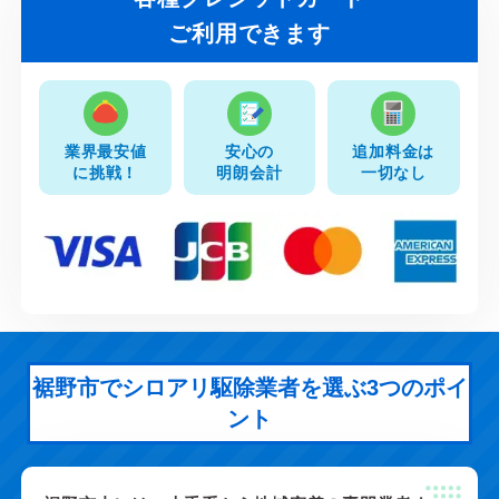
ご利用できます
業界最安値
安心の
追加料金は
に挑戦！
明朗会計
一切なし
裾野市でシロアリ駆除業者を選ぶ3つのポイ
ント