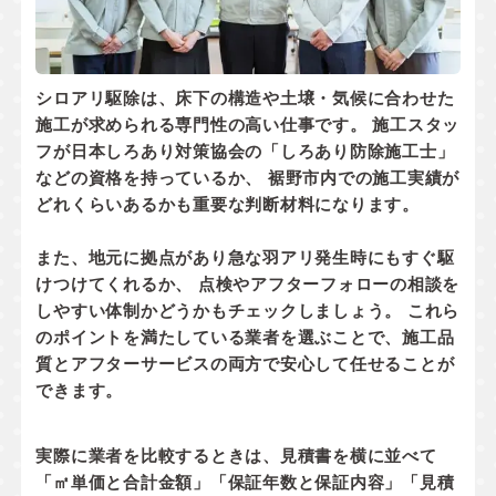
シロアリ駆除は、床下の構造や土壌・気候に合わせた
施工が求められる専門性の高い仕事です。 施工スタッ
フが
日本しろあり対策協会の「しろあり防除施工士」
などの資格
を持っているか、 裾野市内での
施工実績
が
どれくらいあるかも重要な判断材料になります。
また、地元に拠点があり
急な羽アリ発生時にもすぐ駆
けつけてくれるか
、 点検やアフターフォローの相談を
しやすい体制かどうかもチェックしましょう。 これら
のポイントを満たしている業者を選ぶことで、施工品
質とアフターサービスの両方で安心して任せることが
できます。
実際に業者を比較するときは、見積書を横に並べて
「㎡単価と合計金額」「保証年数と保証内容」「見積