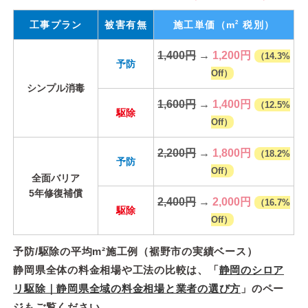
2
工事プラン
被害有無
施工単価
（m
税別）
1,400円
→
1,200円
（14.3%
予防
Off）
シンプル消毒
1,600円
→
1,400円
（12.5%
駆除
Off）
2,200円
→
1,800円
（18.2%
予防
Off）
全面バリア
5年修復補償
2,400円
→
2,000円
（16.7%
駆除
Off）
予防/駆除の平均m²施工例（裾野市の実績ベース）
静岡県全体の料金相場や工法の比較は、「
静岡のシロア
リ駆除｜静岡県全域の料金相場と業者の選び方
」のペー
ジもご覧ください。