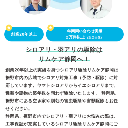
年間問い合わせ実績
創業20年以上
2万件以上
（支店全体）
シロアリ・羽アリの駆除は
リムケア静岡へ！
創業20年以上の実績を持つシロアリ駆除リムケア静岡は
裾野市内の広域でシロアリ対策工事（予防・駆除）に対
応しています。ヤマトシロアリからイエシロアリまで、
種類や建物の築年数を問わず駆除いたします。 静岡県、
裾野市にある空き家や別荘の害虫駆除や害獣駆除もお任
せください。
静岡県、裾野市内でシロアリ・羽アリにお悩みの際は、
工事保証が充実しているシロアリ駆除リムケア静岡にご