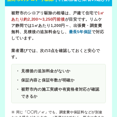
裾野市のシロアリ駆除の相場は、戸建て住宅で
1㎡
あたり約2,200〜3,250円前後
が目安です。リムケ
ア静岡では
1㎡あたり1,200円～
、出張費・調査費
無料、見積後の追加料金なし、
最長5年保証
で対応
しています。
業者選びでは、次の3点を確認しておくと安心で
す。
見積後の追加料金がないか
保証内容と保証年数が明確か
裾野市内の施工実績や有資格者対応が確認
できるか
※ 同じ「◯◯円／㎡」でも、調査費や保証料などが別途