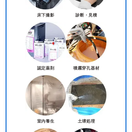
床下撮影
診断・見積
認定薬剤
噴霧穿孔器材
室内養生
土壌処理