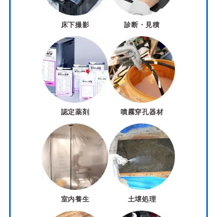
床下撮影
診断・見積
認定薬剤
噴霧穿孔器材
室内養生
土壌処理