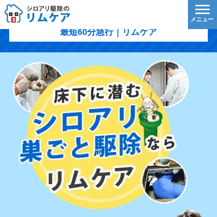
富山市のシロアリ駆除｜1,200円/㎡〜・5年保証・
最短60分急行｜リムケア