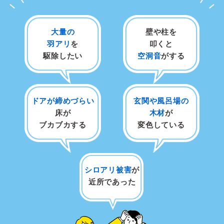
大量の
壁や柱を
羽アリ
を
叩くと
駆除したい
空洞音
がする
ドアが締めづらい
玄関や風呂場の
床が
木材
が
ブカブカする
変色している
シロアリ被害
が
近所であった