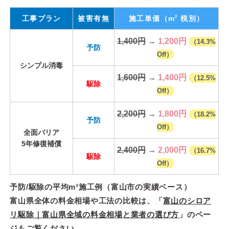
2
工事プラン
被害有無
施工単価
（m
税別）
1,400円
→
1,200円
（14.3%
予防
Off）
シンプル消毒
1,600円
→
1,400円
（12.5%
駆除
Off）
2,200円
→
1,800円
（18.2%
予防
Off）
全面バリア
5年修復補償
2,400円
→
2,000円
（16.7%
駆除
Off）
予防/駆除の平均m²施工例（富山市の実績ベース）
富山県全体の料金相場や工法の比較は、「
富山のシロア
リ駆除｜富山県全域の料金相場と業者の選び方
」のペー
ジもご覧ください。