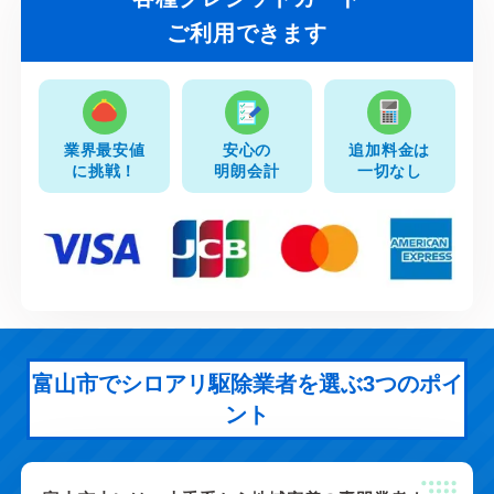
ご利用できます
業界最安値
安心の
追加料金は
に挑戦！
明朗会計
一切なし
富山市でシロアリ駆除業者を選ぶ3つのポイ
ント