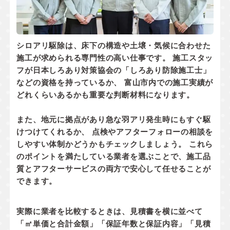
シロアリ駆除は、床下の構造や土壌・気候に合わせた
施工が求められる専門性の高い仕事です。 施工スタッ
フが
日本しろあり対策協会の「しろあり防除施工士」
などの資格
を持っているか、 富山市内での
施工実績
が
どれくらいあるかも重要な判断材料になります。
また、地元に拠点があり
急な羽アリ発生時にもすぐ駆
けつけてくれるか
、 点検やアフターフォローの相談を
しやすい体制かどうかもチェックしましょう。 これら
のポイントを満たしている業者を選ぶことで、施工品
質とアフターサービスの両方で安心して任せることが
できます。
実際に業者を比較するときは、見積書を横に並べて
「㎡単価と合計金額」「保証年数と保証内容」「見積