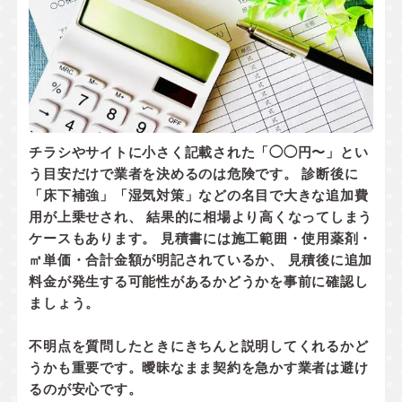
チラシやサイトに小さく記載された「◯◯円〜」とい
う目安だけで業者を決めるのは危険です。 診断後に
「床下補強」「湿気対策」などの名目で大きな追加費
用が上乗せされ、 結果的に相場より高くなってしまう
ケースもあります。 見積書には
施工範囲・使用薬剤・
㎡単価・合計金額
が明記されているか、
見積後に追加
料金が発生する可能性があるかどうか
を事前に確認し
ましょう。
不明点を質問したときにきちんと説明してくれるかど
うかも重要です。曖昧なまま契約を急かす業者は避け
るのが安心です。