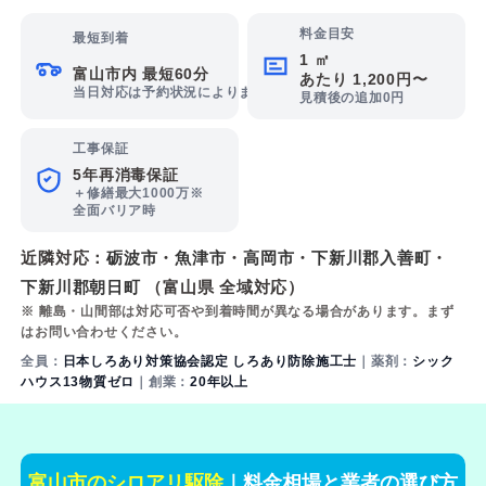
料金目安
最短到着
1 ㎡
富山市内 最短60分
あたり 1,200円〜
当日対応は予約状況によります
見積後の追加0円
工事保証
5年再消毒保証
＋修繕最大1000万※
全面バリア時
近隣対応：
砺波市
・
魚津市
・
高岡市
・
下新川郡入善町
・
下新川郡朝日町
（富山県 全域対応）
※ 離島・山間部は対応可否や到着時間が異なる場合があります。まず
はお問い合わせください。
全員：
日本しろあり対策協会認定 しろあり防除施工士
｜薬剤：
シック
ハウス13物質ゼロ
｜創業：
20年以上
富山市のシロアリ駆除
｜料金相場と業者の選び方