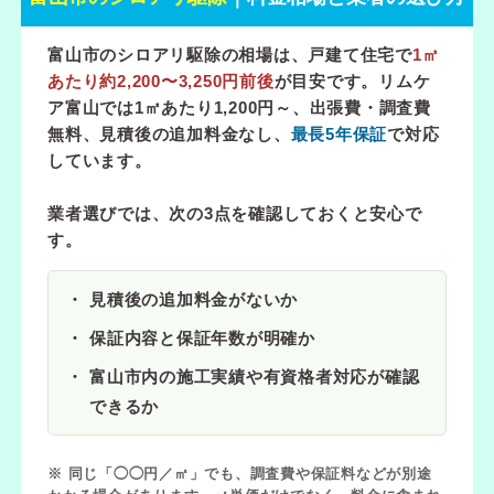
富山市のシロアリ駆除の相場は、戸建て住宅で
1㎡
あたり約2,200〜3,250円前後
が目安です。リムケ
ア富山では
1㎡あたり1,200円～
、出張費・調査費
無料、見積後の追加料金なし、
最長5年保証
で対応
しています。
業者選びでは、次の3点を確認しておくと安心で
す。
見積後の追加料金がないか
保証内容と保証年数が明確か
富山市内の施工実績や有資格者対応が確認
できるか
※ 同じ「◯◯円／㎡」でも、調査費や保証料などが別途