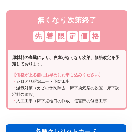
無くなり次第終了
先
着
限
定
価
格
原材料の高騰により、在庫がなくなり次第、価格改定を予
定しております。
【価格が上る前にお早めにお申し込みください】
・
シロアリ駆除工事・予防工事
・
湿気対策（カビの予防除去・床下換気扇の設置・床下調
湿材の敷設）
・
大工工事（床下点検口の作成・蟻害部の修繕工事）
各種クレジットカード