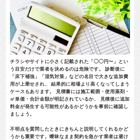
チラシやサイトに小さく記載された「◯◯円〜」とい
う目安だけで業者を決めるのは危険です。 診断後に
「床下補強」「湿気対策」などの名目で大きな追加費
用が上乗せされ、 結果的に相場より高くなってしまう
ケースもあります。 見積書には
施工範囲・使用薬剤・
㎡単価・合計金額
が明記されているか、
見積後に追加
料金が発生する可能性があるかどうか
を事前に確認し
ましょう。
不明点を質問したときにきちんと説明してくれるかど
うかも重要です。曖昧なまま契約を急かす業者は避け