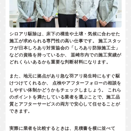
シロアリ駆除は、床下の構造や土壌・気候に合わせた
施工が求められる専門性の高い仕事です。 施工スタッ
フが
日本しろあり対策協会の「しろあり防除施工士」
などの資格
を持っているか、 韮崎市内での
施工実績
が
どれくらいあるかも重要な判断材料になります。
また、地元に拠点があり
急な羽アリ発生時にもすぐ駆
けつけてくれるか
、 点検やアフターフォローの相談を
しやすい体制かどうかもチェックしましょう。 これら
のポイントを満たしている業者を選ぶことで、施工品
質とアフターサービスの両方で安心して任せることが
できます。
実際に業者を比較するときは、見積書を横に並べて