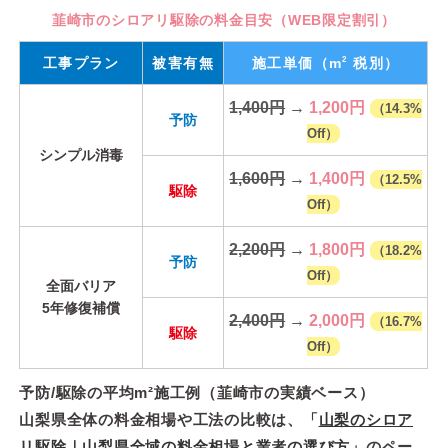
韮崎市のシロアリ駆除の料金目安（WEB限定割引）
2
工事プラン
被害有無
施工単価
（m
税別）
1,400円
→
1,200円
（14.3%
予防
Off）
シンプル消毒
1,600円
→
1,400円
（12.5%
駆除
Off）
2,200円
→
1,800円
（18.2%
予防
Off）
全面バリア
5年修復補償
2,400円
→
2,000円
（16.7%
駆除
Off）
予防/駆除の平均m²施工例（韮崎市の実績ベース）
山梨県全体の料金相場や工法の比較は、「
山梨のシロア
リ駆除｜山梨県全域の料金相場と業者の選び方
」のペー