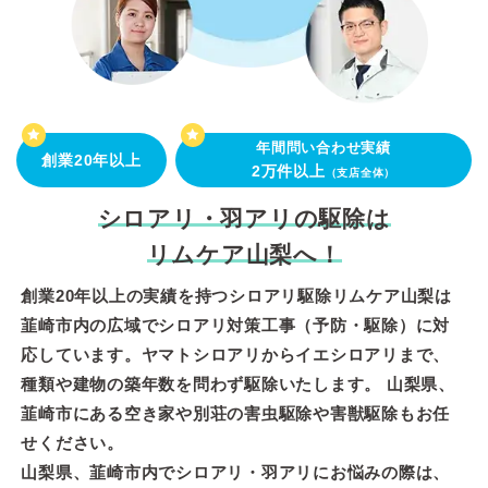
年間問い合わせ実績
創業20年以上
2万件以上
（支店全体）
シロアリ・羽アリの駆除は
リムケア山梨へ！
創業20年以上の実績を持つシロアリ駆除リムケア山梨は
韮崎市内の広域でシロアリ対策工事（予防・駆除）に対
応しています。ヤマトシロアリからイエシロアリまで、
種類や建物の築年数を問わず駆除いたします。 山梨県、
韮崎市にある空き家や別荘の害虫駆除や害獣駆除もお任
せください。
山梨県、韮崎市内でシロアリ・羽アリにお悩みの際は、