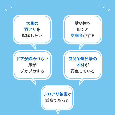
大量の
壁や柱を
羽アリ
を
叩くと
駆除したい
空洞音
がする
ドアが締めづらい
玄関や風呂場の
床が
木材
が
ブカブカする
変色している
シロアリ被害
が
近所であった