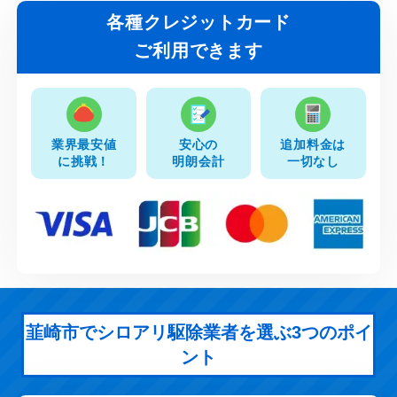
各種クレジットカード
ご利用できます
業界最安値
安心の
追加料金は
に挑戦！
明朗会計
一切なし
韮崎市でシロアリ駆除業者を選ぶ3つのポイ
ント