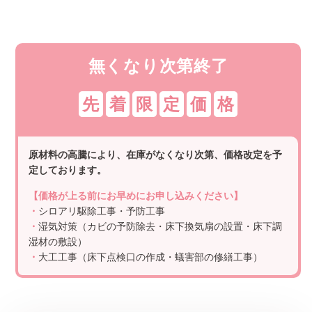
無くなり次第終了
先
着
限
定
価
格
原材料の高騰により、在庫がなくなり次第、価格改定を予
定しております。
【価格が上る前にお早めにお申し込みください】
・
シロアリ駆除工事・予防工事
・
湿気対策（カビの予防除去・床下換気扇の設置・床下調
湿材の敷設）
・
大工工事（床下点検口の作成・蟻害部の修繕工事）