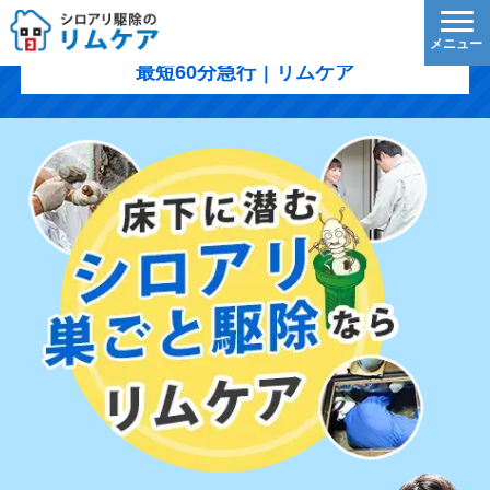
韮崎市のシロアリ駆除｜1,200円/㎡〜・5年保証・
最短60分急行｜リムケア