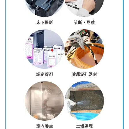
床下撮影
診断・見積
認定薬剤
噴霧穿孔器材
室内養生
土壌処理