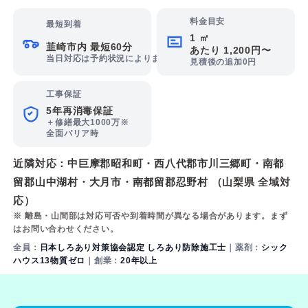
料金目安
最短到着
1 ㎡
韮崎市内 最短60分
あたり 1,200円〜
当日対応は予約状況によります
見積後の追加0円
工事保証
5年再消毒保証
＋修繕最大1000万※
全面バリア時
近隣対応：
中巨摩郡昭和町
・
西八代郡市川三郷町
・
南都
留郡山中湖村
・
大月市
・
南都留郡忍野村
（山梨県 全域対
応）
※ 離島・山間部は対応可否や到着時間が異なる場合があります。まず
はお問い合わせください。
全員：
日本しろあり対策協会認定 しろあり防除施工士
｜薬剤：
シック
ハウス13物質ゼロ
｜創業：
20年以上