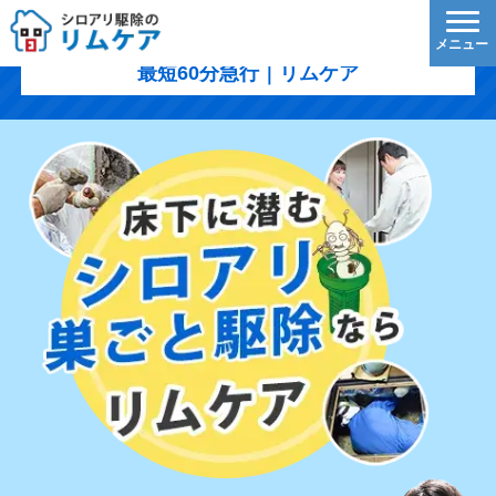
柏崎市のシロアリ駆除｜1,200円/㎡〜・5年保証・
最短60分急行｜リムケア