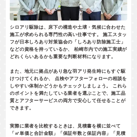
シロアリ駆除は、床下の構造や土壌・気候に合わせた
施工が求められる専門性の高い仕事です。 施工スタッ
フが
日本しろあり対策協会の「しろあり防除施工士」
などの資格
を持っているか、 柏崎市内での
施工実績
が
どれくらいあるかも重要な判断材料になります。
また、地元に拠点があり
急な羽アリ発生時にもすぐ駆
けつけてくれるか
、 点検やアフターフォローの相談を
しやすい体制かどうかもチェックしましょう。 これら
のポイントを満たしている業者を選ぶことで、施工品
質とアフターサービスの両方で安心して任せることが
できます。
実際に業者を比較するときは、見積書を横に並べて
「㎡単価と合計金額」「保証年数と保証内容」「見積