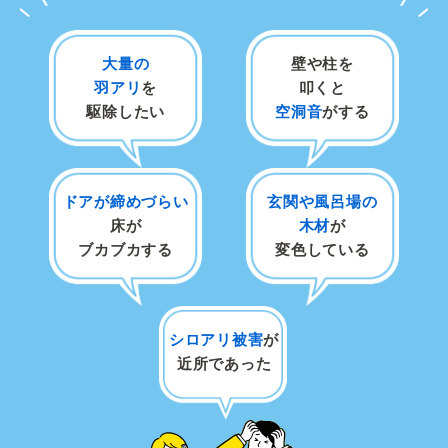
大量の
壁や柱を
羽アリ
を
叩くと
駆除したい
空洞音
がする
ドアが締めづらい
玄関や風呂場の
床が
木材
が
ブカブカする
変色している
シロアリ被害
が
近所であった