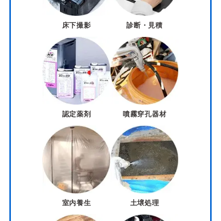
床下撮影
診断・見積
認定薬剤
噴霧穿孔器材
室内養生
土壌処理