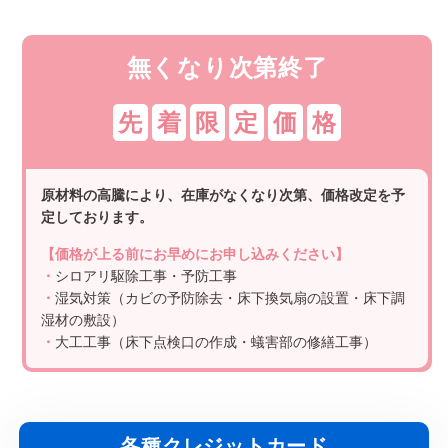
無くなり次第終了
先
着
限
定
価
格
原材料の高騰により、在庫がなくなり次第、価格改定を予
定しております。
【価格が上る前にお早めにお申し込みください】
・
シロアリ駆除工事・予防工事
・
湿気対策（カビの予防除去・床下換気扇の設置・床下調
湿材の敷設）
・
大工工事（床下点検口の作成・蟻害部の修繕工事）
各種クレジットカード