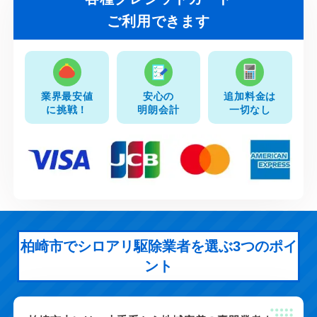
ご利用できます
業界最安値
安心の
追加料金は
に挑戦！
明朗会計
一切なし
柏崎市でシロアリ駆除業者を選ぶ3つのポイ
ント