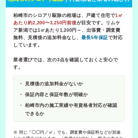
柏崎市のシロアリ駆除の相場は、戸建て住宅で
1㎡
あたり約2,200〜3,250円前後
が目安です。リムケ
ア新潟では
1㎡あたり1,200円～
、出張費・調査費
無料、見積後の追加料金なし、
最長5年保証
で対応
しています。
業者選びでは、次の3点を確認しておくと安心で
す。
見積後の追加料金がないか
保証内容と保証年数が明確か
柏崎市内の施工実績や有資格者対応が確認
できるか
※ 同じ「◯◯円／㎡」でも、調査費や保証料などが別途