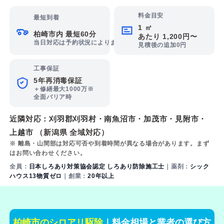
料金目安
最短到着
1 ㎡
柏崎市内 最短60分
あたり 1,200円〜
当日対応は予約状況によります
見積後の追加0円
工事保証
5年再消毒保証
＋修繕最大1000万※
全面バリア時
近隣対応：
刈羽郡刈羽村
・
南魚沼市
・
加茂市
・
見附市
・
上越市
（新潟県 全域対応）
※ 離島・山間部は対応可否や到着時間が異なる場合があります。まず
はお問い合わせください。
全員：
日本しろあり対策協会認定 しろあり防除施工士
｜薬剤：
シック
ハウス13物質ゼロ
｜創業：
20年以上
柏崎市のシロアリ駆除
｜料金相場と業者の選び方