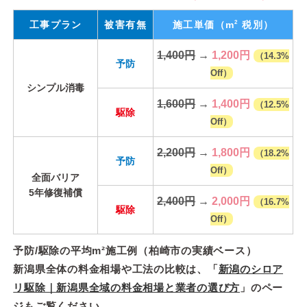
2
工事プラン
被害有無
施工単価
（m
税別）
1,400円
→
1,200円
（14.3%
予防
Off）
シンプル消毒
1,600円
→
1,400円
（12.5%
駆除
Off）
2,200円
→
1,800円
（18.2%
予防
Off）
全面バリア
5年修復補償
2,400円
→
2,000円
（16.7%
駆除
Off）
予防/駆除の平均m²施工例（柏崎市の実績ベース）
新潟県全体の料金相場や工法の比較は、「
新潟のシロア
リ駆除｜新潟県全域の料金相場と業者の選び方
」のペー
ジもご覧ください。