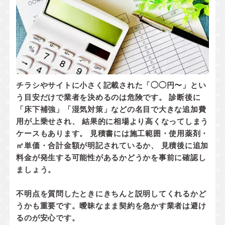
チラシやサイトに小さく記載された「◯◯円〜」とい
う目安だけで業者を決めるのは危険です。 診断後に
「床下補強」「湿気対策」などの名目で大きな追加費
用が上乗せされ、 結果的に相場より高くなってしまう
ケースもあります。 見積書には
施工範囲・使用薬剤・
㎡単価・合計金額
が明記されているか、
見積後に追加
料金が発生する可能性があるかどうか
を事前に確認し
ましょう。
不明点を質問したときにきちんと説明してくれるかど
うかも重要です。曖昧なまま契約を急かす業者は避け
るのが安心です。