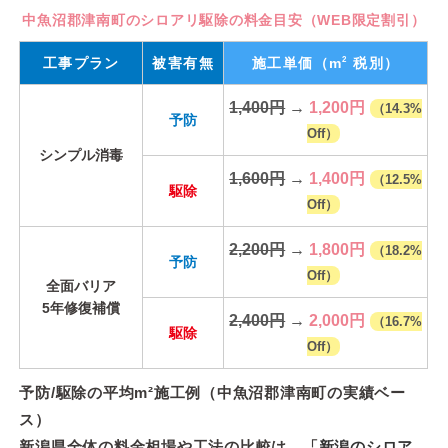
中魚沼郡津南町のシロアリ駆除の料金目安（WEB限定割引）
2
工事プラン
被害有無
施工単価
（m
税別）
1,400円
→
1,200円
（14.3%
予防
Off）
シンプル消毒
1,600円
→
1,400円
（12.5%
駆除
Off）
2,200円
→
1,800円
（18.2%
予防
Off）
全面バリア
5年修復補償
2,400円
→
2,000円
（16.7%
駆除
Off）
予防/駆除の平均m²施工例（中魚沼郡津南町の実績ベー
ス）
新潟県全体の料金相場や工法の比較は、「
新潟のシロア