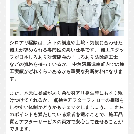
シロアリ駆除は、床下の構造や土壌・気候に合わせた
施工が求められる専門性の高い仕事です。 施工スタッ
フが
日本しろあり対策協会の「しろあり防除施工士」
などの資格
を持っているか、 中魚沼郡津南町内での
施
工実績
がどれくらいあるかも重要な判断材料になりま
す。
また、地元に拠点があり
急な羽アリ発生時にもすぐ駆
けつけてくれるか
、 点検やアフターフォローの相談を
しやすい体制かどうかもチェックしましょう。 これら
のポイントを満たしている業者を選ぶことで、施工品
質とアフターサービスの両方で安心して任せることが
できます。