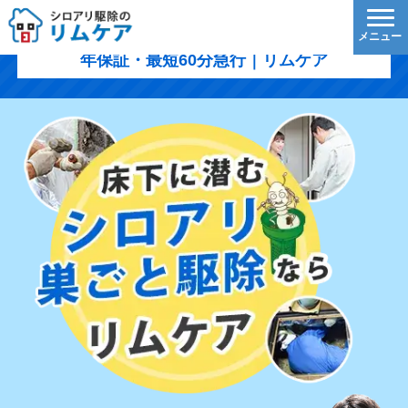
中魚沼郡津南町のシロアリ駆除｜1,200円/㎡〜・5
年保証・最短60分急行｜リムケア