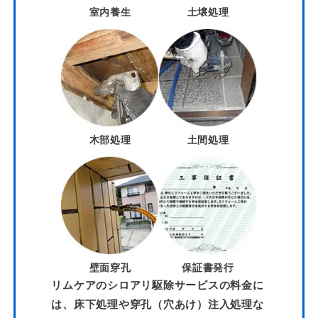
室内養生
土壌処理
木部処理
土間処理
壁面穿孔
保証書発行
リムケアのシロアリ駆除サービスの料金に
は、床下処理や穿孔（穴あけ）注入処理な