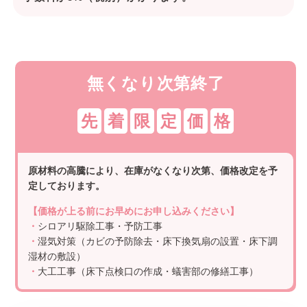
無くなり次第終了
先
着
限
定
価
格
原材料の高騰により、在庫がなくなり次第、価格改定を予
定しております。
【価格が上る前にお早めにお申し込みください】
・
シロアリ駆除工事・予防工事
・
湿気対策（カビの予防除去・床下換気扇の設置・床下調
湿材の敷設）
・
大工工事（床下点検口の作成・蟻害部の修繕工事）