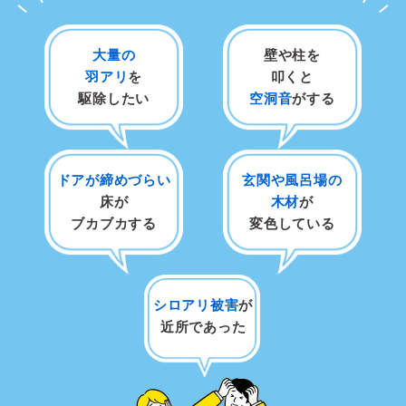
大量の
壁や柱を
羽アリ
を
叩くと
駆除したい
空洞音
がする
ドアが締めづらい
玄関や風呂場の
床が
木材
が
ブカブカする
変色している
シロアリ被害
が
近所であった