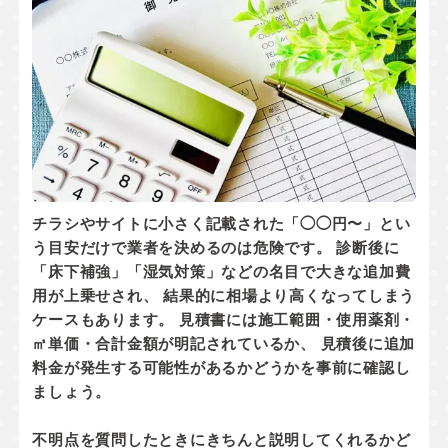
チラシやサイトに小さく記載された「◯◯円〜」とい
う目安だけで業者を決めるのは危険です。 診断後に
「床下補強」「湿気対策」などの名目で大きな追加費
用が上乗せされ、 結果的に相場より高くなってしまう
ケースもあります。 見積書には
施工範囲・使用薬剤・
㎡単価・合計金額
が明記されているか、
見積後に追加
料金が発生する可能性があるかどうか
を事前に確認し
ましょう。
不明点を質問したときにきちんと説明してくれるかど