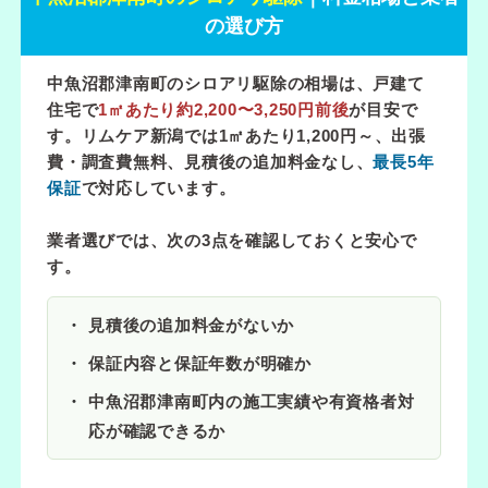
の選び方
中魚沼郡津南町のシロアリ駆除の相場は、戸建て
住宅で
1㎡あたり約2,200〜3,250円前後
が目安で
す。リムケア新潟では
1㎡あたり1,200円～
、出張
費・調査費無料、見積後の追加料金なし、
最長5年
保証
で対応しています。
業者選びでは、次の3点を確認しておくと安心で
す。
見積後の追加料金がないか
保証内容と保証年数が明確か
中魚沼郡津南町内の施工実績や有資格者対
応が確認できるか