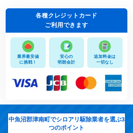
各種クレジットカード
ご利用できます
業界最安値
安心の
追加料金は
に挑戦！
明朗会計
一切なし
中魚沼郡津南町でシロアリ駆除業者を選ぶ3
つのポイント