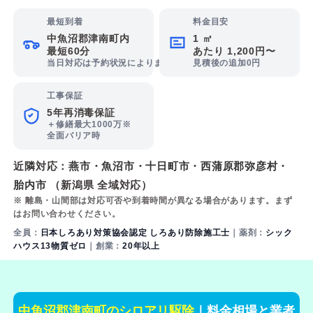
最短到着
料金目安
中魚沼郡津南町内
1 ㎡
最短60分
あたり 1,200円〜
当日対応は予約状況によります
見積後の追加0円
工事保証
5年再消毒保証
＋修繕最大1000万※
全面バリア時
近隣対応：
燕市
・
魚沼市
・
十日町市
・
西蒲原郡弥彦村
・
胎内市
（新潟県 全域対応）
※ 離島・山間部は対応可否や到着時間が異なる場合があります。まず
はお問い合わせください。
全員：
日本しろあり対策協会認定 しろあり防除施工士
｜薬剤：
シック
ハウス13物質ゼロ
｜創業：
20年以上
中魚沼郡津南町のシロアリ駆除
｜料金相場と業者