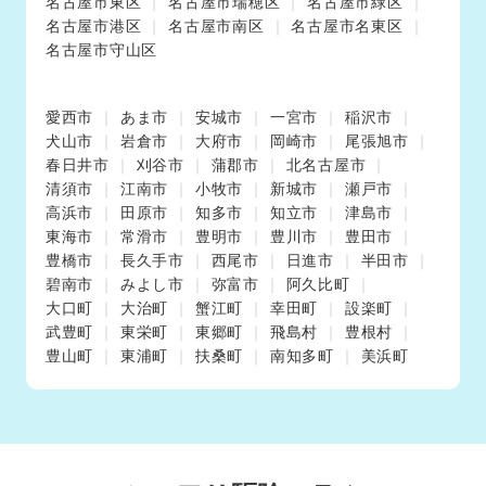
名古屋市東区
名古屋市瑞穂区
名古屋市緑区
名古屋市港区
名古屋市南区
名古屋市名東区
名古屋市守山区
愛西市
あま市
安城市
一宮市
稲沢市
犬山市
岩倉市
大府市
岡崎市
尾張旭市
春日井市
刈谷市
蒲郡市
北名古屋市
清須市
江南市
小牧市
新城市
瀬戸市
高浜市
田原市
知多市
知立市
津島市
東海市
常滑市
豊明市
豊川市
豊田市
豊橋市
長久手市
西尾市
日進市
半田市
碧南市
みよし市
弥富市
阿久比町
大口町
大治町
蟹江町
幸田町
設楽町
武豊町
東栄町
東郷町
飛島村
豊根村
豊山町
東浦町
扶桑町
南知多町
美浜町