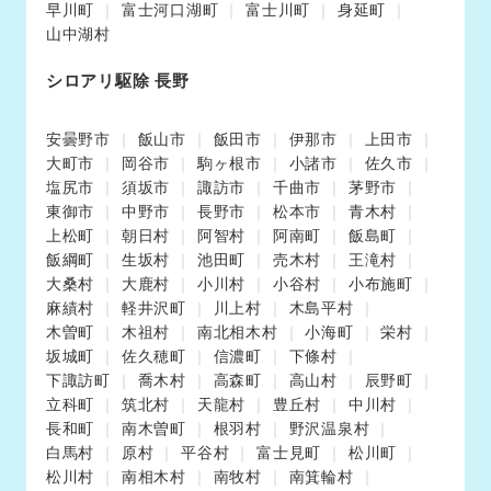
早川町
富士河口湖町
富士川町
身延町
山中湖村
シロアリ駆除 長野
安曇野市
飯山市
飯田市
伊那市
上田市
大町市
岡谷市
駒ヶ根市
小諸市
佐久市
塩尻市
須坂市
諏訪市
千曲市
茅野市
東御市
中野市
長野市
松本市
青木村
上松町
朝日村
阿智村
阿南町
飯島町
飯綱町
生坂村
池田町
売木村
王滝村
大桑村
大鹿村
小川村
小谷村
小布施町
麻績村
軽井沢町
川上村
木島平村
木曽町
木祖村
南北相木村
小海町
栄村
坂城町
佐久穂町
信濃町
下條村
下諏訪町
喬木村
高森町
高山村
辰野町
立科町
筑北村
天龍村
豊丘村
中川村
長和町
南木曽町
根羽村
野沢温泉村
白馬村
原村
平谷村
富士見町
松川町
松川村
南相木村
南牧村
南箕輪村