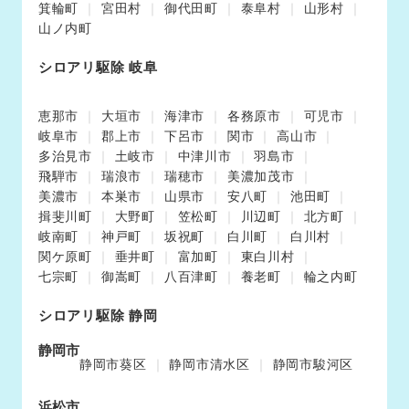
箕輪町
宮田村
御代田町
泰阜村
山形村
山ノ内町
シロアリ駆除 岐阜
恵那市
大垣市
海津市
各務原市
可児市
岐阜市
郡上市
下呂市
関市
高山市
多治見市
土岐市
中津川市
羽島市
飛騨市
瑞浪市
瑞穂市
美濃加茂市
美濃市
本巣市
山県市
安八町
池田町
揖斐川町
大野町
笠松町
川辺町
北方町
岐南町
神戸町
坂祝町
白川町
白川村
関ケ原町
垂井町
富加町
東白川村
七宗町
御嵩町
八百津町
養老町
輪之内町
シロアリ駆除 静岡
静岡市
静岡市葵区
静岡市清水区
静岡市駿河区
浜松市