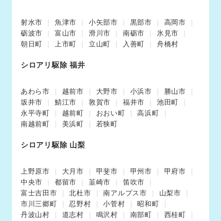
射水市
魚津市
小矢部市
黒部市
高岡市
砺波市
富山市
滑川市
南砺市
氷見市
朝日町
上市町
立山町
入善町
舟橋村
シロアリ駆除 福井
あわら市
越前市
大野市
小浜市
勝山市
坂井市
鯖江市
敦賀市
福井市
池田町
永平寺町
越前町
おおい町
高浜町
南越前町
美浜町
若狭町
シロアリ駆除 山梨
上野原市
大月市
甲斐市
甲州市
甲府市
中央市
都留市
韮崎市
笛吹市
富士吉田市
北杜市
南アルプス市
山梨市
市川三郷町
忍野村
小菅村
昭和町
丹波山村
道志村
鳴沢村
南部町
西桂町