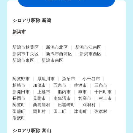
シロアリ駆除 新潟
新潟市
新潟市秋葉区
新潟市北区
新潟市江南区
新潟市中央区
新潟市西蒲区
新潟市西区
新潟市東区
新潟市南区
阿賀野市
糸魚川市
魚沼市
小千谷市
柏崎市
加茂市
五泉市
佐渡市
三条市
新発田市
上越市
胎内市
燕市
十日町市
長岡市
見附市
南魚沼市
妙高市
村上市
阿賀町
粟島浦村
出雲崎町
刈羽村
聖籠町
関川村
田上町
津南町
弥彦村
湯沢町
シロアリ駆除 富山