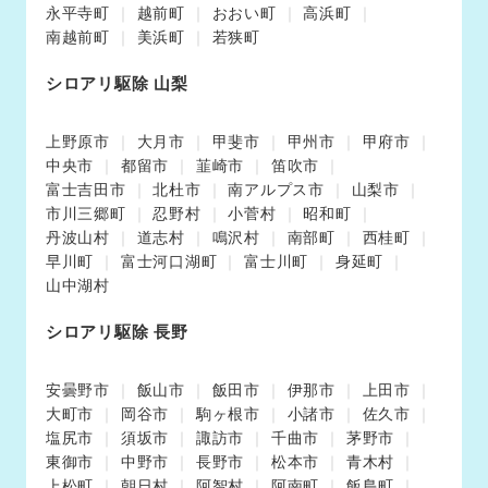
永平寺町
越前町
おおい町
高浜町
南越前町
美浜町
若狭町
シロアリ駆除 山梨
上野原市
大月市
甲斐市
甲州市
甲府市
中央市
都留市
韮崎市
笛吹市
富士吉田市
北杜市
南アルプス市
山梨市
市川三郷町
忍野村
小菅村
昭和町
丹波山村
道志村
鳴沢村
南部町
西桂町
早川町
富士河口湖町
富士川町
身延町
山中湖村
シロアリ駆除 長野
安曇野市
飯山市
飯田市
伊那市
上田市
大町市
岡谷市
駒ヶ根市
小諸市
佐久市
塩尻市
須坂市
諏訪市
千曲市
茅野市
東御市
中野市
長野市
松本市
青木村
上松町
朝日村
阿智村
阿南町
飯島町