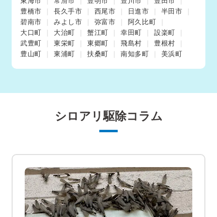
東海市
常滑市
豊明市
豊川市
豊田市
豊橋市
長久手市
西尾市
日進市
半田市
碧南市
みよし市
弥富市
阿久比町
大口町
大治町
蟹江町
幸田町
設楽町
武豊町
東栄町
東郷町
飛島村
豊根村
豊山町
東浦町
扶桑町
南知多町
美浜町
シロアリ駆除コラム