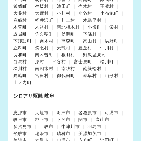
飯綱町
生坂村
池田町
売木村
王滝村
大桑村
大鹿村
小川村
小谷村
小布施町
麻績村
軽井沢町
川上村
木島平村
木曽町
木祖村
南北相木村
小海町
栄村
坂城町
佐久穂町
信濃町
下條村
下諏訪町
喬木村
高森町
高山村
辰野町
立科町
筑北村
天龍村
豊丘村
中川村
長和町
南木曽町
根羽村
野沢温泉村
白馬村
原村
平谷村
富士見町
松川町
松川村
南相木村
南牧村
南箕輪村
箕輪町
宮田村
御代田町
泰阜村
山形村
山ノ内町
シロアリ駆除 岐阜
恵那市
大垣市
海津市
各務原市
可児市
岐阜市
郡上市
下呂市
関市
高山市
多治見市
土岐市
中津川市
羽島市
飛騨市
瑞浪市
瑞穂市
美濃加茂市
美濃市
本巣市
山県市
安八町
池田町