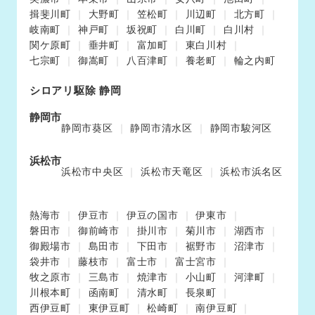
揖斐川町
大野町
笠松町
川辺町
北方町
岐南町
神戸町
坂祝町
白川町
白川村
関ケ原町
垂井町
富加町
東白川村
七宗町
御嵩町
八百津町
養老町
輪之内町
シロアリ駆除 静岡
静岡市
静岡市葵区
静岡市清水区
静岡市駿河区
浜松市
浜松市中央区
浜松市天竜区
浜松市浜名区
熱海市
伊豆市
伊豆の国市
伊東市
磐田市
御前崎市
掛川市
菊川市
湖西市
御殿場市
島田市
下田市
裾野市
沼津市
袋井市
藤枝市
富士市
富士宮市
牧之原市
三島市
焼津市
小山町
河津町
川根本町
函南町
清水町
長泉町
西伊豆町
東伊豆町
松崎町
南伊豆町