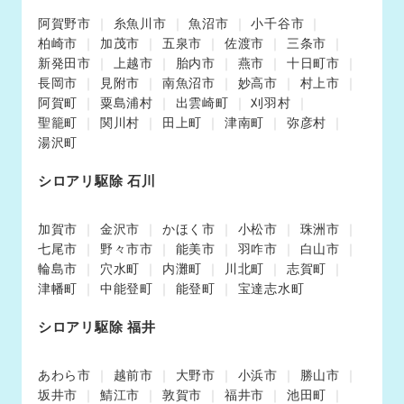
阿賀野市
糸魚川市
魚沼市
小千谷市
柏崎市
加茂市
五泉市
佐渡市
三条市
新発田市
上越市
胎内市
燕市
十日町市
長岡市
見附市
南魚沼市
妙高市
村上市
阿賀町
粟島浦村
出雲崎町
刈羽村
聖籠町
関川村
田上町
津南町
弥彦村
湯沢町
シロアリ駆除 石川
加賀市
金沢市
かほく市
小松市
珠洲市
七尾市
野々市市
能美市
羽咋市
白山市
輪島市
穴水町
内灘町
川北町
志賀町
津幡町
中能登町
能登町
宝達志水町
シロアリ駆除 福井
あわら市
越前市
大野市
小浜市
勝山市
坂井市
鯖江市
敦賀市
福井市
池田町