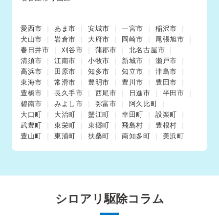
愛西市
あま市
安城市
一宮市
稲沢市
犬山市
岩倉市
大府市
岡崎市
尾張旭市
春日井市
刈谷市
蒲郡市
北名古屋市
清須市
江南市
小牧市
新城市
瀬戸市
高浜市
田原市
知多市
知立市
津島市
東海市
常滑市
豊明市
豊川市
豊田市
豊橋市
長久手市
西尾市
日進市
半田市
碧南市
みよし市
弥富市
阿久比町
大口町
大治町
蟹江町
幸田町
設楽町
武豊町
東栄町
東郷町
飛島村
豊根村
豊山町
東浦町
扶桑町
南知多町
美浜町
シロアリ駆除コラム