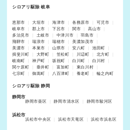
シロアリ駆除 岐阜
恵那市
大垣市
海津市
各務原市
可児市
岐阜市
郡上市
下呂市
関市
高山市
多治見市
土岐市
中津川市
羽島市
飛騨市
瑞浪市
瑞穂市
美濃加茂市
美濃市
本巣市
山県市
安八町
池田町
揖斐川町
大野町
笠松町
川辺町
北方町
岐南町
神戸町
坂祝町
白川町
白川村
関ケ原町
垂井町
富加町
東白川村
七宗町
御嵩町
八百津町
養老町
輪之内町
シロアリ駆除 静岡
静岡市
静岡市葵区
静岡市清水区
静岡市駿河区
浜松市
浜松市中央区
浜松市天竜区
浜松市浜名区