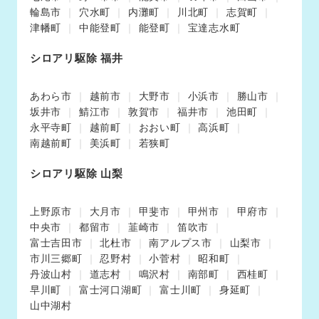
輪島市
穴水町
内灘町
川北町
志賀町
津幡町
中能登町
能登町
宝達志水町
シロアリ駆除 福井
あわら市
越前市
大野市
小浜市
勝山市
坂井市
鯖江市
敦賀市
福井市
池田町
永平寺町
越前町
おおい町
高浜町
南越前町
美浜町
若狭町
シロアリ駆除 山梨
上野原市
大月市
甲斐市
甲州市
甲府市
中央市
都留市
韮崎市
笛吹市
富士吉田市
北杜市
南アルプス市
山梨市
市川三郷町
忍野村
小菅村
昭和町
丹波山村
道志村
鳴沢村
南部町
西桂町
早川町
富士河口湖町
富士川町
身延町
山中湖村