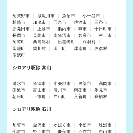
阿賀野市
糸魚川市
魚沼市
小千谷市
柏崎市
加茂市
五泉市
佐渡市
三条市
新発田市
上越市
胎内市
燕市
十日町市
長岡市
見附市
南魚沼市
妙高市
村上市
阿賀町
粟島浦村
出雲崎町
刈羽村
聖籠町
関川村
田上町
津南町
弥彦村
湯沢町
シロアリ駆除 富山
射水市
魚津市
小矢部市
黒部市
高岡市
砺波市
富山市
滑川市
南砺市
氷見市
朝日町
上市町
立山町
入善町
舟橋村
シロアリ駆除 石川
加賀市
金沢市
かほく市
小松市
珠洲市
七尾市
野々市市
能美市
羽咋市
白山市