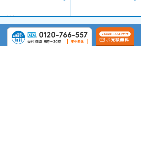
対応エリア
シロアリ駆除コラム
会社概要
よくあるご質問
サイトマップ
シロアリ駆除のリムケア
しろあり防除施工士
蟻害・腐朽検査士
第二種電気工事士
すまいのホットライン
Copyright©
シロアリ駆除のリムケア
All Rights Reserved.