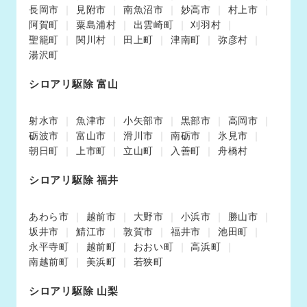
長岡市
見附市
南魚沼市
妙高市
村上市
阿賀町
粟島浦村
出雲崎町
刈羽村
聖籠町
関川村
田上町
津南町
弥彦村
湯沢町
シロアリ駆除 富山
射水市
魚津市
小矢部市
黒部市
高岡市
砺波市
富山市
滑川市
南砺市
氷見市
朝日町
上市町
立山町
入善町
舟橋村
シロアリ駆除 福井
あわら市
越前市
大野市
小浜市
勝山市
坂井市
鯖江市
敦賀市
福井市
池田町
永平寺町
越前町
おおい町
高浜町
南越前町
美浜町
若狭町
シロアリ駆除 山梨