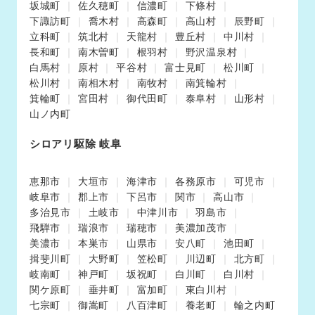
坂城町
佐久穂町
信濃町
下條村
下諏訪町
喬木村
高森町
高山村
辰野町
立科町
筑北村
天龍村
豊丘村
中川村
長和町
南木曽町
根羽村
野沢温泉村
白馬村
原村
平谷村
富士見町
松川町
松川村
南相木村
南牧村
南箕輪村
箕輪町
宮田村
御代田町
泰阜村
山形村
山ノ内町
シロアリ駆除 岐阜
恵那市
大垣市
海津市
各務原市
可児市
岐阜市
郡上市
下呂市
関市
高山市
多治見市
土岐市
中津川市
羽島市
飛騨市
瑞浪市
瑞穂市
美濃加茂市
美濃市
本巣市
山県市
安八町
池田町
揖斐川町
大野町
笠松町
川辺町
北方町
岐南町
神戸町
坂祝町
白川町
白川村
関ケ原町
垂井町
富加町
東白川村
七宗町
御嵩町
八百津町
養老町
輪之内町