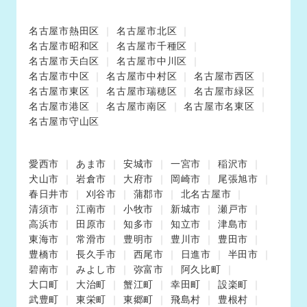
名古屋市熱田区
名古屋市北区
名古屋市昭和区
名古屋市千種区
名古屋市天白区
名古屋市中川区
名古屋市中区
名古屋市中村区
名古屋市西区
名古屋市東区
名古屋市瑞穂区
名古屋市緑区
名古屋市港区
名古屋市南区
名古屋市名東区
名古屋市守山区
愛西市
あま市
安城市
一宮市
稲沢市
犬山市
岩倉市
大府市
岡崎市
尾張旭市
春日井市
刈谷市
蒲郡市
北名古屋市
清須市
江南市
小牧市
新城市
瀬戸市
高浜市
田原市
知多市
知立市
津島市
東海市
常滑市
豊明市
豊川市
豊田市
豊橋市
長久手市
西尾市
日進市
半田市
碧南市
みよし市
弥富市
阿久比町
大口町
大治町
蟹江町
幸田町
設楽町
武豊町
東栄町
東郷町
飛島村
豊根村