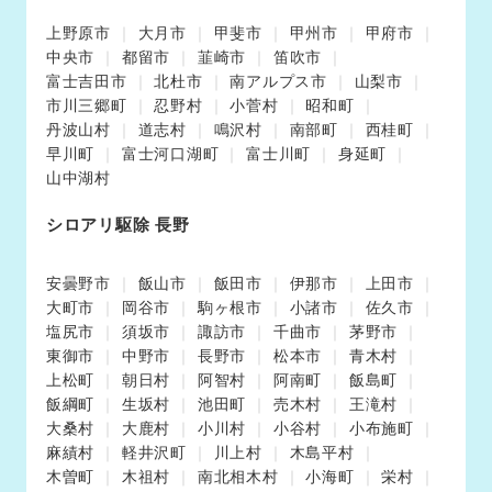
上野原市
大月市
甲斐市
甲州市
甲府市
中央市
都留市
韮崎市
笛吹市
富士吉田市
北杜市
南アルプス市
山梨市
市川三郷町
忍野村
小菅村
昭和町
丹波山村
道志村
鳴沢村
南部町
西桂町
早川町
富士河口湖町
富士川町
身延町
山中湖村
シロアリ駆除 長野
安曇野市
飯山市
飯田市
伊那市
上田市
大町市
岡谷市
駒ヶ根市
小諸市
佐久市
塩尻市
須坂市
諏訪市
千曲市
茅野市
東御市
中野市
長野市
松本市
青木村
上松町
朝日村
阿智村
阿南町
飯島町
飯綱町
生坂村
池田町
売木村
王滝村
大桑村
大鹿村
小川村
小谷村
小布施町
麻績村
軽井沢町
川上村
木島平村
木曽町
木祖村
南北相木村
小海町
栄村