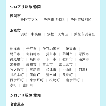
シロアリ駆除 静岡
静岡市
静岡市葵区
静岡市清水区
静岡市駿河区
浜松市
浜松市中央区
浜松市天竜区
浜松市浜名区
熱海市
伊豆市
伊豆の国市
伊東市
磐田市
御前崎市
掛川市
菊川市
湖西市
御殿場市
島田市
下田市
裾野市
沼津市
袋井市
藤枝市
富士市
富士宮市
牧之原市
三島市
焼津市
小山町
河津町
川根本町
函南町
清水町
長泉町
西伊豆町
東伊豆町
松崎町
南伊豆町
森町
吉田町
シロアリ駆除 愛知
名古屋市