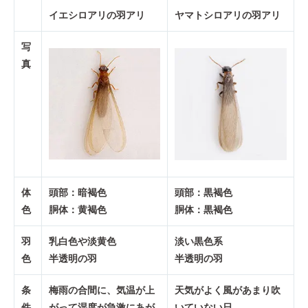
イエシロアリの羽アリ
ヤマトシロアリの羽アリ
写
真
体
頭部：暗褐色
頭部：黒褐色
色
胴体：黄褐色
胴体：黒褐色
羽
乳白色や淡黄色
淡い黒色系
色
半透明の羽
半透明の羽
条
梅雨の合間に、気温が上
天気がよく風があまり吹
件
がって湿度が急激にあが
いていない日