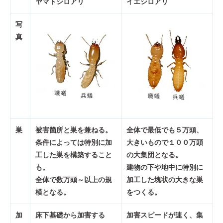
ヤマトシロアリ
イエシロアリ
写
真
巣
被害箇所と巣を兼ねる。
全体で最低でも５万頭、
条件によっては特別に加
大きいもので１００万頭
工した巣を構築すること
の大集団となる。
も。
建物の下や地中に特別に
全体で数万頭～以上の規
加工した塊状の大きな巣
模となる。
をつくる。
加
床下基礎から加害する
加害スピードが速く、集