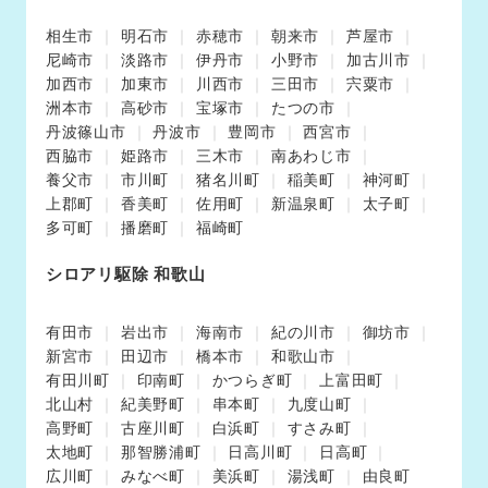
相生市
明石市
赤穂市
朝来市
芦屋市
尼崎市
淡路市
伊丹市
小野市
加古川市
加西市
加東市
川西市
三田市
宍粟市
洲本市
高砂市
宝塚市
たつの市
丹波篠山市
丹波市
豊岡市
西宮市
西脇市
姫路市
三木市
南あわじ市
養父市
市川町
猪名川町
稲美町
神河町
上郡町
香美町
佐用町
新温泉町
太子町
多可町
播磨町
福崎町
シロアリ駆除 和歌山
有田市
岩出市
海南市
紀の川市
御坊市
新宮市
田辺市
橋本市
和歌山市
有田川町
印南町
かつらぎ町
上富田町
北山村
紀美野町
串本町
九度山町
高野町
古座川町
白浜町
すさみ町
太地町
那智勝浦町
日高川町
日高町
広川町
みなべ町
美浜町
湯浅町
由良町