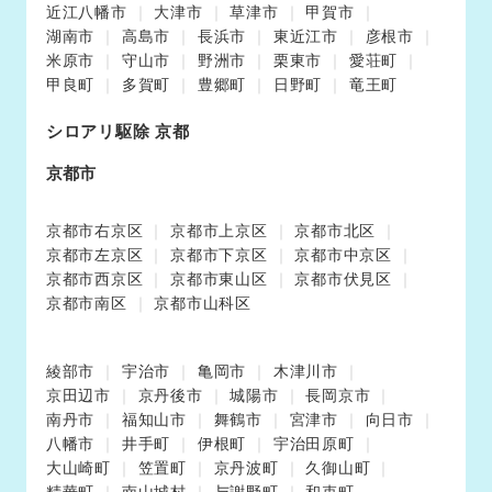
近江八幡市
大津市
草津市
甲賀市
湖南市
高島市
長浜市
東近江市
彦根市
米原市
守山市
野洲市
栗東市
愛荘町
甲良町
多賀町
豊郷町
日野町
竜王町
シロアリ駆除 京都
京都市
京都市右京区
京都市上京区
京都市北区
京都市左京区
京都市下京区
京都市中京区
京都市西京区
京都市東山区
京都市伏見区
京都市南区
京都市山科区
綾部市
宇治市
亀岡市
木津川市
京田辺市
京丹後市
城陽市
長岡京市
南丹市
福知山市
舞鶴市
宮津市
向日市
八幡市
井手町
伊根町
宇治田原町
大山崎町
笠置町
京丹波町
久御山町
精華町
南山城村
与謝野町
和束町