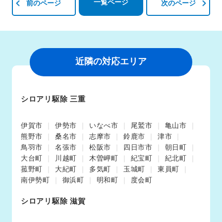
一覧ページ
前のページ
次のページ
近隣の対応エリア
シロアリ駆除 三重
伊賀市
伊勢市
いなべ市
尾鷲市
亀山市
熊野市
桑名市
志摩市
鈴鹿市
津市
鳥羽市
名張市
松阪市
四日市市
朝日町
大台町
川越町
木曽岬町
紀宝町
紀北町
菰野町
大紀町
多気町
玉城町
東員町
南伊勢町
御浜町
明和町
度会町
シロアリ駆除 滋賀