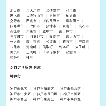
池田市
泉大津市
泉佐野市
和泉市
茨木市
大阪狭山市
貝塚市
柏原市
交野市
門真市
河内長野市
岸和田市
四條畷市
吹田市
摂津市
泉南市
高石市
高槻市
大東市
豊中市
富田林市
寝屋川市
羽曳野市
阪南市
東大阪市
枚方市
藤井寺市
松原市
箕面市
守口市
八尾市
河南町
熊取町
島本町
太子町
田尻町
忠岡町
千早赤阪村
豊能町
能勢町
岬町
シロアリ駆除 兵庫
神戸市
神戸市北区
神戸市須磨区
神戸市垂水区
神戸市中央区
神戸市長田区
神戸市灘区
神戸市西区
神戸市東灘区
神戸市兵庫区