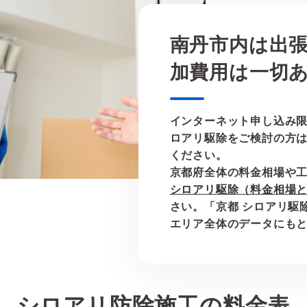
南丹市内は出
加費用は一切
インターネット申し込み
ロアリ駆除をご検討の方
ください。
京都府全体の料金相場や
シロアリ駆除（料金相場
さい。「京都 シロアリ駆
エリア全体のデータにも
シロアリ防除施工の料金表