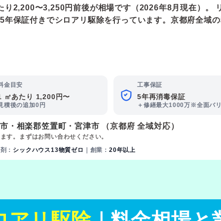
,200〜3,250円前後が相場です（2026年8月現在）。 
5年保証付きでシロアリ駆除を行っています。京都府全域
料金目安
工事保証
1 ㎡あたり 1,200円〜
5年再消毒保証
見積後の追加0円
＋修繕最大1000万※全面バ
日市
・
相楽郡笠置町
・
宮津市
（京都府 全域対応）
ります。まずはお問い合わせください。
薬剤：
シックハウス13物質ゼロ
｜創業：
20年以上
ロアリ駆除
｜料金相場と