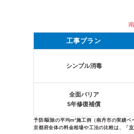
工事プラン
シンプル消毒
全面バリア
5年修復補償
予防/駆除の平均m²施工例（南丹市の実績ベ
京都府全体の料金相場や工法の比較は、「