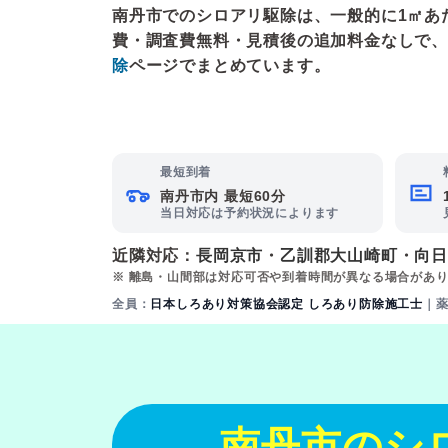
南丹市でのシロアリ駆除は、一般的に1㎡あたり2
費・調査費無料・見積後の追加料金なしで、
除
ページでまとめています。
最短到着
南丹市内 最短60分
当日対応は予約状況によります
近隣対応：
長岡京市
・
乙訓郡大山崎町
・
向
※ 離島・山間部は対応可否や到着時間が異なる場合があ
全員：
日本しろあり対策協会認定 しろあり防除施工士
｜
南丹市のシ