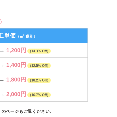
）
工単価
2
（m
税別）
→
1,200円
（14.3% Off）
→
1,400円
（12.5% Off）
→
1,800円
（18.2% Off）
→
2,000円
（16.7% Off）
」のページもご覧ください。