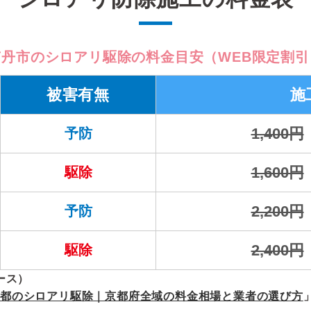
南丹市のシロアリ駆除の料金目安（WEB限定割引
被害有無
施
1,400円
予防
1,600円
駆除
2,200円
予防
2,400円
駆除
ース）
京都のシロアリ駆除｜京都府全域の料金相場と業者の選び方