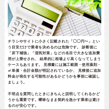
チラシやサイトに小さく記載された「◯◯円〜」とい
う目安だけで業者を決めるのは危険です。 診断後に
「床下補強」「湿気対策」などの名目で大きな追加費
用が上乗せされ、 結果的に相場より高くなってしまう
ケースもあります。 見積書には
施工範囲・使用薬剤・
㎡単価・合計金額
が明記されているか、
見積後に追加
料金が発生する可能性があるかどうか
を事前に確認し
ましょう。
不明点を質問したときにきちんと説明してくれるかど
うかも重要です。曖昧なまま契約を急かす業者は避け
るのが安心です。