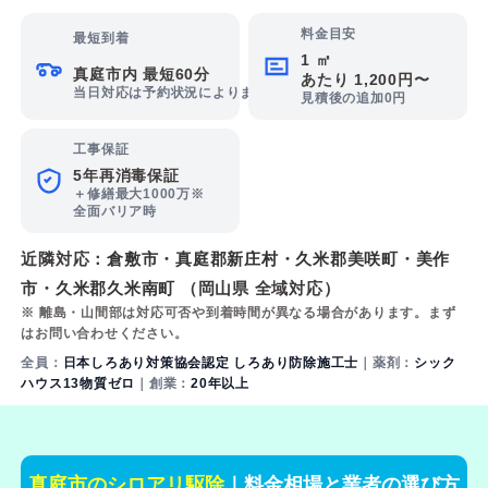
料金目安
最短到着
1 ㎡
真庭市内 最短60分
あたり 1,200円〜
当日対応は予約状況によります
見積後の追加0円
工事保証
5年再消毒保証
＋修繕最大1000万※
全面バリア時
近隣対応：
倉敷市
・
真庭郡新庄村
・
久米郡美咲町
・
美作
市
・
久米郡久米南町
（岡山県 全域対応）
※ 離島・山間部は対応可否や到着時間が異なる場合があります。まず
はお問い合わせください。
全員：
日本しろあり対策協会認定 しろあり防除施工士
｜薬剤：
シック
ハウス13物質ゼロ
｜創業：
20年以上
真庭市のシロアリ駆除
｜料金相場と業者の選び方