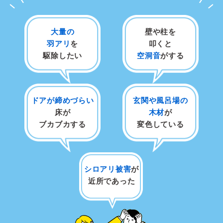
大量の
壁や柱を
羽アリ
を
叩くと
駆除したい
空洞音
がする
ドアが締めづらい
玄関や風呂場の
床が
木材
が
ブカブカする
変色している
シロアリ被害
が
近所であった