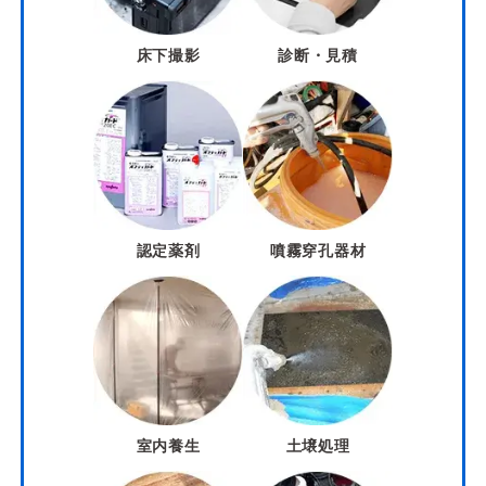
床下撮影
診断・見積
認定薬剤
噴霧穿孔器材
室内養生
土壌処理