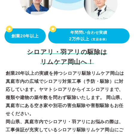
年間問い合わせ実績
創業20年以上
2万件以上
（支店全体）
シロアリ・羽アリの駆除は
リムケア岡山へ！
創業20年以上の実績を持つシロアリ駆除リムケア岡山は
真庭市内の広域でシロアリ対策工事（予防・駆除）に対
応しています。ヤマトシロアリからイエシロアリまで、
種類や建物の築年数を問わず駆除いたします。 岡山県、
真庭市にある空き家や別荘の害虫駆除や害獣駆除もお任
せください。
岡山県、真庭市内でシロアリ・羽アリにお悩みの際は、
工事保証が充実しているシロアリ駆除リムケア岡山にご