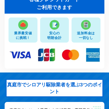
ご利用できます
業界最安値
安心の
追加料金は
に挑戦！
明朗会計
一切なし
真庭市でシロアリ駆除業者を選ぶ3つのポイ
ント