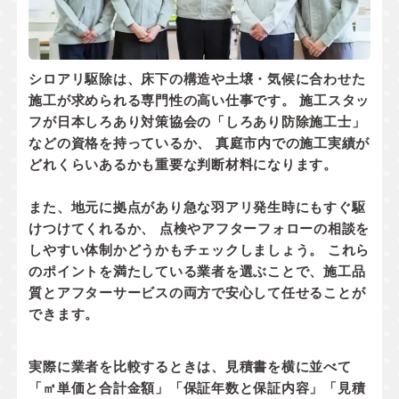
シロアリ駆除は、床下の構造や土壌・気候に合わせた
施工が求められる専門性の高い仕事です。 施工スタッ
フが
日本しろあり対策協会の「しろあり防除施工士」
などの資格
を持っているか、 真庭市内での
施工実績
が
どれくらいあるかも重要な判断材料になります。
また、地元に拠点があり
急な羽アリ発生時にもすぐ駆
けつけてくれるか
、 点検やアフターフォローの相談を
しやすい体制かどうかもチェックしましょう。 これら
のポイントを満たしている業者を選ぶことで、施工品
質とアフターサービスの両方で安心して任せることが
できます。
実際に業者を比較するときは、見積書を横に並べて
「㎡単価と合計金額」「保証年数と保証内容」「見積