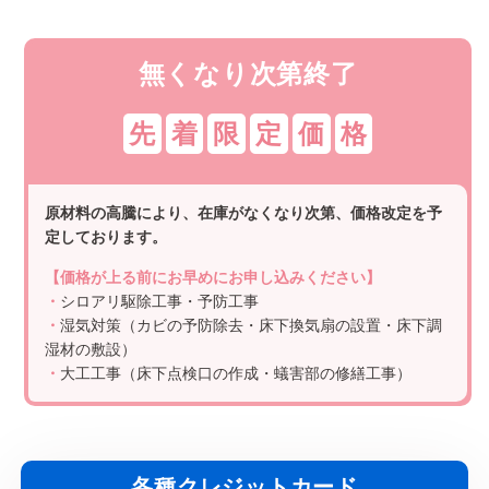
無くなり次第終了
先
着
限
定
価
格
原材料の高騰により、在庫がなくなり次第、価格改定を予
定しております。
【価格が上る前にお早めにお申し込みください】
・
シロアリ駆除工事・予防工事
・
湿気対策（カビの予防除去・床下換気扇の設置・床下調
湿材の敷設）
・
大工工事（床下点検口の作成・蟻害部の修繕工事）
各種クレジットカード