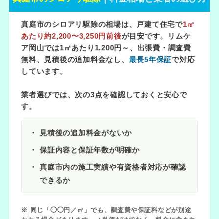
真庭市のシロアリ駆除の相場は、戸建て住宅で
1㎡
あたり約2,200〜3,250円前後
が目安です。リムケ
ア岡山では
1㎡あたり1,200円～
、出張費・調査費
無料、見積後の追加料金なし、
最長5年保証
で対応
しています。
業者選びでは、次の3点を確認しておくと安心で
す。
見積後の追加料金がないか
保証内容と保証年数が明確か
真庭市内の施工実績や有資格者対応が確認
できるか
※ 同じ「◯◯円／㎡」でも、調査費や保証料などが別途