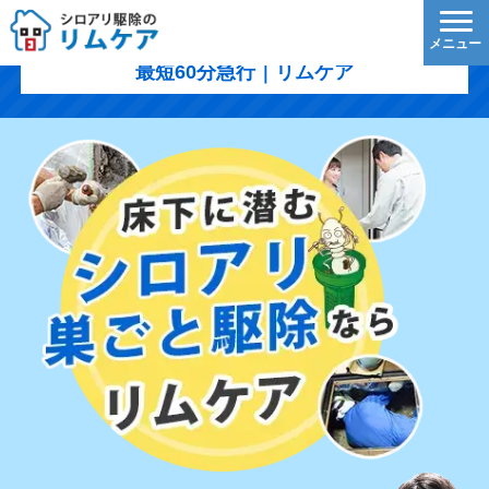
真庭市のシロアリ駆除｜1,200円/㎡〜・5年保証・
最短60分急行｜リムケア