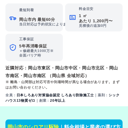
料金目安
最短到着
1 ㎡
岡山市内 最短60分
あたり 1,200円〜
当日対応は予約状況によります
見積後の追加0円
工事保証
5年再消毒保証
＋修繕最大1000万※
全面バリア時
近隣対応：
岡山市東区
・
岡山市中区
・
岡山市北区
・
岡山
市南区
・
岡山市南区
（岡山県 全域対応）
※ 離島・山間部は対応可否や到着時間が異なる場合があります。まず
はお問い合わせください。
全員：
日本しろあり対策協会認定 しろあり防除施工士
｜薬剤：
シック
ハウス13物質ゼロ
｜創業：
20年以上
岡山市のシロアリ駆除
｜料金相場と業者の選び方