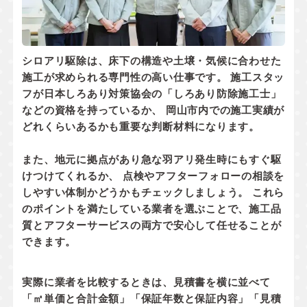
シロアリ駆除は、床下の構造や土壌・気候に合わせた
施工が求められる専門性の高い仕事です。 施工スタッ
フが
日本しろあり対策協会の「しろあり防除施工士」
などの資格
を持っているか、 岡山市内での
施工実績
が
どれくらいあるかも重要な判断材料になります。
また、地元に拠点があり
急な羽アリ発生時にもすぐ駆
けつけてくれるか
、 点検やアフターフォローの相談を
しやすい体制かどうかもチェックしましょう。 これら
のポイントを満たしている業者を選ぶことで、施工品
質とアフターサービスの両方で安心して任せることが
できます。
実際に業者を比較するときは、見積書を横に並べて
「㎡単価と合計金額」「保証年数と保証内容」「見積