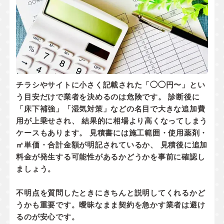
チラシやサイトに小さく記載された「◯◯円〜」とい
う目安だけで業者を決めるのは危険です。 診断後に
「床下補強」「湿気対策」などの名目で大きな追加費
用が上乗せされ、 結果的に相場より高くなってしまう
ケースもあります。 見積書には
施工範囲・使用薬剤・
㎡単価・合計金額
が明記されているか、
見積後に追加
料金が発生する可能性があるかどうか
を事前に確認し
ましょう。
不明点を質問したときにきちんと説明してくれるかど
うかも重要です。曖昧なまま契約を急かす業者は避け
るのが安心です。