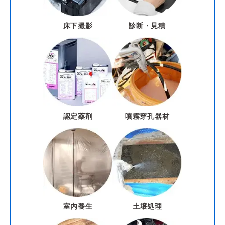
床下撮影
診断・見積
認定薬剤
噴霧穿孔器材
室内養生
土壌処理