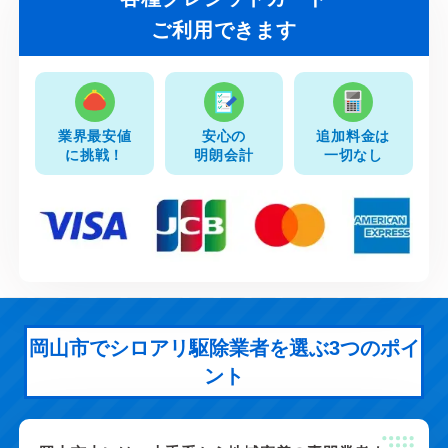
ご利用できます
業界最安値
安心の
追加料金は
に挑戦！
明朗会計
一切なし
岡山市でシロアリ駆除業者を選ぶ3つのポイ
ント