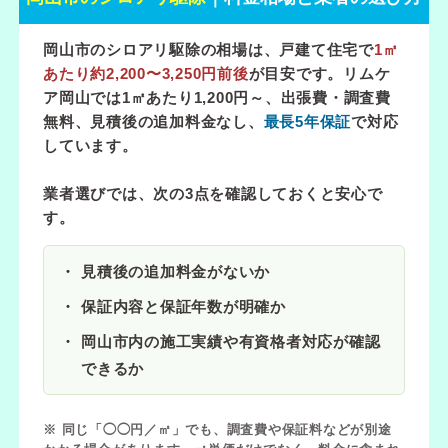
岡山市のシロアリ駆除の相場は、戸建て住宅で
1㎡
あたり約2,200〜3,250円前後
が目安です。リムケ
ア岡山では
1㎡あたり1,200円～
、出張費・調査費
無料、見積後の追加料金なし、
最長5年保証
で対応
しています。
業者選びでは、次の3点を確認しておくと安心で
す。
見積後の追加料金がないか
保証内容と保証年数が明確か
岡山市内の施工実績や有資格者対応が確認
できるか
※ 同じ「◯◯円／㎡」でも、調査費や保証料などが別途