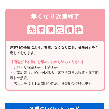
無くなり次第終了
先
着
限
定
価
格
原材料の高騰により、在庫がなくなり次第、価格改定を予
定しております。
【価格が上る前にお早めにお申し込みください】
・
シロアリ駆除工事・予防工事
・
湿気対策（カビの予防除去・床下換気扇の設置・床下調
湿材の敷設）
・
大工工事（床下点検口の作成・蟻害部の修繕工事）
各種クレジットカード