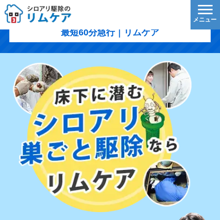
岡山市のシロアリ駆除｜1,200円/㎡〜・5年保証・
最短60分急行｜リムケア