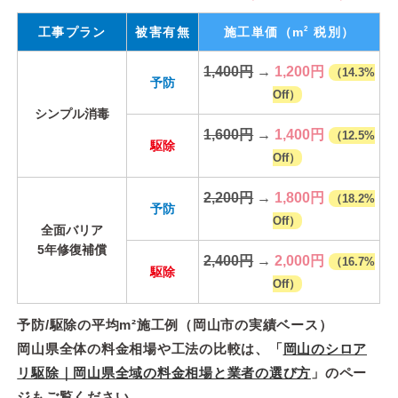
2
工事プラン
被害有無
施工単価
（m
税別）
1,400円
→
1,200円
（14.3%
予防
Off）
シンプル消毒
1,600円
→
1,400円
（12.5%
駆除
Off）
2,200円
→
1,800円
（18.2%
予防
Off）
全面バリア
5年修復補償
2,400円
→
2,000円
（16.7%
駆除
Off）
予防/駆除の平均m²施工例（岡山市の実績ベース）
岡山県全体の料金相場や工法の比較は、「
岡山のシロア
リ駆除｜岡山県全域の料金相場と業者の選び方
」のペー
ジもご覧ください。