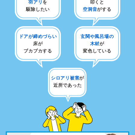
羽アリ
を
叩くと
駆除したい
空洞音
がする
ドアが締めづらい
玄関や風呂場の
床が
木材
が
ブカブカする
変色している
シロアリ被害
が
近所であった