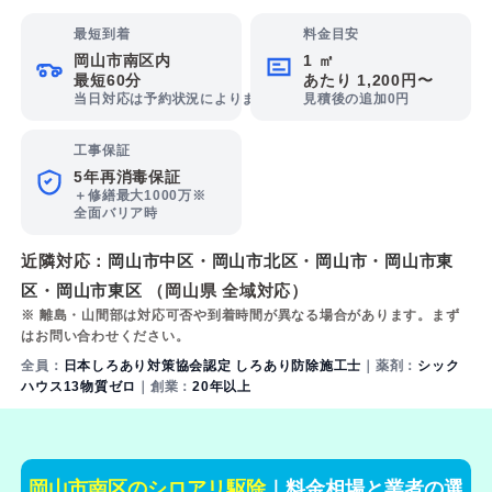
最短到着
料金目安
岡山市南区内
1 ㎡
最短60分
あたり 1,200円〜
当日対応は予約状況によります
見積後の追加0円
工事保証
5年再消毒保証
＋修繕最大1000万※
全面バリア時
近隣対応：
岡山市中区
・
岡山市北区
・
岡山市
・
岡山市東
区
・
岡山市東区
（岡山県 全域対応）
※ 離島・山間部は対応可否や到着時間が異なる場合があります。まず
はお問い合わせください。
全員：
日本しろあり対策協会認定 しろあり防除施工士
｜薬剤：
シック
ハウス13物質ゼロ
｜創業：
20年以上
岡山市南区のシロアリ駆除
｜料金相場と業者の選