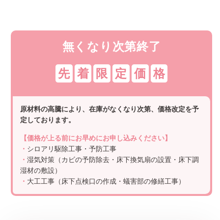
無くなり次第終了
先
着
限
定
価
格
原材料の高騰により、在庫がなくなり次第、価格改定を予
定しております。
【価格が上る前にお早めにお申し込みください】
・
シロアリ駆除工事・予防工事
・
湿気対策（カビの予防除去・床下換気扇の設置・床下調
湿材の敷設）
・
大工工事（床下点検口の作成・蟻害部の修繕工事）