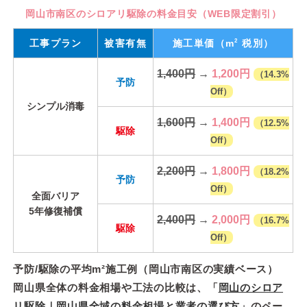
岡山市南区のシロアリ駆除の料金目安（WEB限定割引）
2
工事プラン
被害有無
施工単価
（m
税別）
1,400円
→
1,200円
（14.3%
予防
Off）
シンプル消毒
1,600円
→
1,400円
（12.5%
駆除
Off）
2,200円
→
1,800円
（18.2%
予防
Off）
全面バリア
5年修復補償
2,400円
→
2,000円
（16.7%
駆除
Off）
予防/駆除の平均m²施工例（岡山市南区の実績ベース）
岡山県全体の料金相場や工法の比較は、「
岡山のシロア
リ駆除｜岡山県全域の料金相場と業者の選び方
」のペー