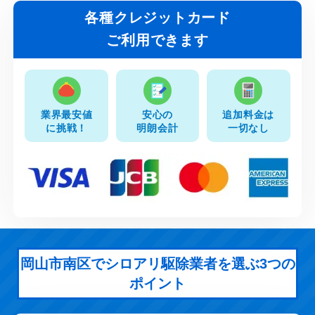
各種クレジットカード
ご利用できます
業界最安値
安心の
追加料金は
に挑戦！
明朗会計
一切なし
岡山市南区でシロアリ駆除業者を選ぶ3つの
ポイント