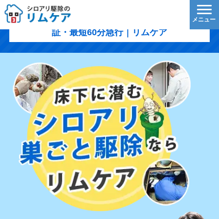
岡山市南区のシロアリ駆除｜1,200円/㎡〜・5年保
証・最短60分急行｜リムケア