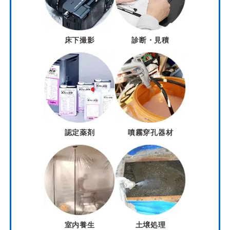
床下撮影
診断・見積
認定薬剤
噴霧穿孔器材
室内養生
土壌処理