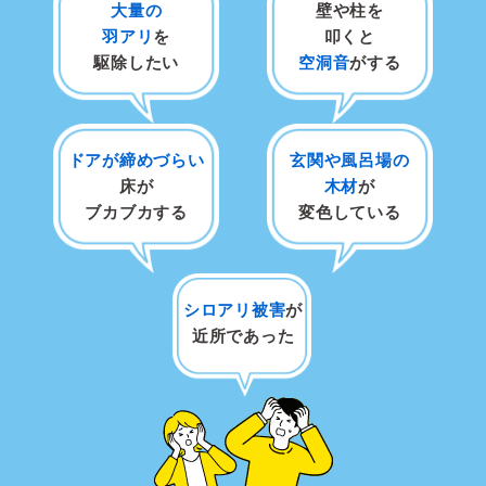
大量の
壁や柱を
羽アリ
を
叩くと
駆除したい
空洞音
がする
ドアが締めづらい
玄関や風呂場の
床が
木材
が
ブカブカする
変色している
シロアリ被害
が
近所であった