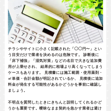
チラシやサイトに小さく記載された「◯◯円〜」とい
う目安だけで業者を決めるのは危険です。 診断後に
「床下補強」「湿気対策」などの名目で大きな追加費
用が上乗せされ、 結果的に相場より高くなってしまう
ケースもあります。 見積書には
施工範囲・使用薬剤・
㎡単価・合計金額
が明記されているか、
見積後に追加
料金が発生する可能性があるかどうか
を事前に確認し
ましょう。
不明点を質問したときにきちんと説明してくれるかど
うかも重要です。曖昧なまま契約を急かす業者は避け