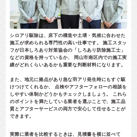
シロアリ駆除は、床下の構造や土壌・気候に合わせた
施工が求められる専門性の高い仕事です。 施工スタッ
フが
日本しろあり対策協会の「しろあり防除施工士」
などの資格
を持っているか、 岡山市南区内での
施工実
績
がどれくらいあるかも重要な判断材料になります。
また、地元に拠点があり
急な羽アリ発生時にもすぐ駆
けつけてくれるか
、 点検やアフターフォローの相談を
しやすい体制かどうかもチェックしましょう。 これら
のポイントを満たしている業者を選ぶことで、施工品
質とアフターサービスの両方で安心して任せることが
できます。
実際に業者を比較するときは、見積書を横に並べて