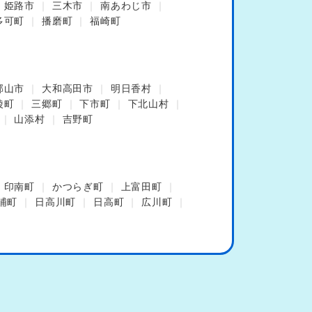
姫路市
三木市
南あわじ市
多可町
播磨町
福崎町
郡山市
大和高田市
明日香村
陵町
三郷町
下市町
下北山村
山添村
吉野町
印南町
かつらぎ町
上富田町
浦町
日高川町
日高町
広川町