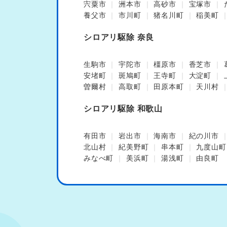
宍粟市
洲本市
高砂市
宝塚市
養父市
市川町
猪名川町
稲美町
シロアリ駆除 奈良
生駒市
宇陀市
橿原市
香芝市
安堵町
斑鳩町
王寺町
大淀町
曽爾村
高取町
田原本町
天川村
シロアリ駆除 和歌山
有田市
岩出市
海南市
紀の川市
北山村
紀美野町
串本町
九度山町
みなべ町
美浜町
湯浅町
由良町