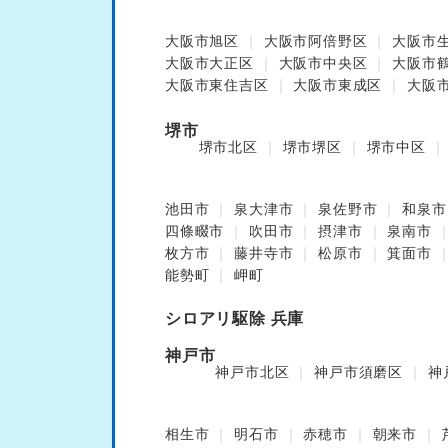
大阪市旭区
大阪市阿倍野区
大阪市
大阪市大正区
大阪市中央区
大阪市
大阪市東住吉区
大阪市東成区
大阪
堺市
堺市北区
堺市堺区
堺市中区
池田市
泉大津市
泉佐野市
和泉市
四條畷市
吹田市
摂津市
泉南市
枚方市
藤井寺市
松原市
箕面市
能勢町
岬町
シロアリ駆除 兵庫
神戸市
神戸市北区
神戸市須磨区
神
相生市
明石市
赤穂市
朝来市