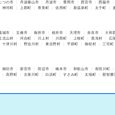
たつの市
丹波篠山市
丹波市
豊岡市
西宮市
西脇市
神河町
上郡町
香美町
佐用町
新温泉町
太子町
葛城市
五條市
御所市
桜井市
天理市
奈良市
大和
上北山村
河合町
川上村
川西町
上牧町
黒滝村
広
十津川村
野迫川村
東吉野村
平群町
御杖村
三宅町
御坊市
新宮市
田辺市
橋本市
和歌山市
有田川町
高野町
古座川町
白浜町
すさみ町
太地町
那智勝