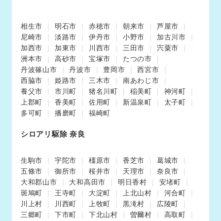
相生市
明石市
赤穂市
朝来市
芦屋市
尼崎市
淡路市
伊丹市
小野市
加古川市
加西市
加東市
川西市
三田市
宍粟市
洲本市
高砂市
宝塚市
たつの市
丹波篠山市
丹波市
豊岡市
西宮市
西脇市
姫路市
三木市
南あわじ市
養父市
市川町
猪名川町
稲美町
神河町
上郡町
香美町
佐用町
新温泉町
太子町
多可町
播磨町
福崎町
シロアリ駆除 奈良
生駒市
宇陀市
橿原市
香芝市
葛城市
五條市
御所市
桜井市
天理市
奈良市
大和郡山市
大和高田市
明日香村
安堵町
斑鳩町
王寺町
大淀町
上北山村
河合町
川上村
川西町
上牧町
黒滝村
広陵町
三郷町
下市町
下北山村
曽爾村
高取町