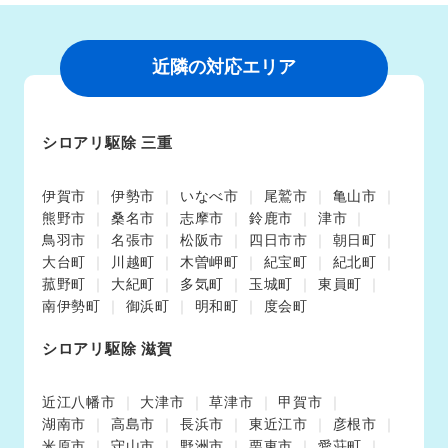
近隣の対応エリア
シロアリ駆除 三重
伊賀市
伊勢市
いなべ市
尾鷲市
亀山市
熊野市
桑名市
志摩市
鈴鹿市
津市
鳥羽市
名張市
松阪市
四日市市
朝日町
大台町
川越町
木曽岬町
紀宝町
紀北町
菰野町
大紀町
多気町
玉城町
東員町
南伊勢町
御浜町
明和町
度会町
シロアリ駆除 滋賀
近江八幡市
大津市
草津市
甲賀市
湖南市
高島市
長浜市
東近江市
彦根市
米原市
守山市
野洲市
栗東市
愛荘町