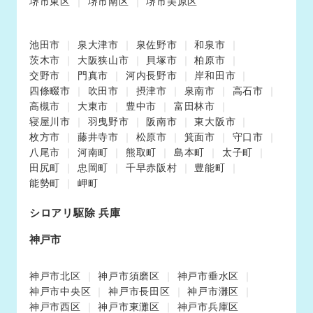
堺市東区
堺市南区
堺市美原区
池田市
泉大津市
泉佐野市
和泉市
茨木市
大阪狭山市
貝塚市
柏原市
交野市
門真市
河内長野市
岸和田市
四條畷市
吹田市
摂津市
泉南市
高石市
高槻市
大東市
豊中市
富田林市
寝屋川市
羽曳野市
阪南市
東大阪市
枚方市
藤井寺市
松原市
箕面市
守口市
八尾市
河南町
熊取町
島本町
太子町
田尻町
忠岡町
千早赤阪村
豊能町
能勢町
岬町
シロアリ駆除 兵庫
神戸市
神戸市北区
神戸市須磨区
神戸市垂水区
神戸市中央区
神戸市長田区
神戸市灘区
神戸市西区
神戸市東灘区
神戸市兵庫区