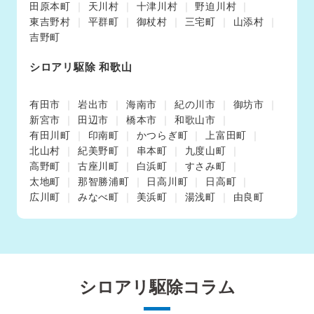
田原本町
天川村
十津川村
野迫川村
東吉野村
平群町
御杖村
三宅町
山添村
吉野町
シロアリ駆除 和歌山
有田市
岩出市
海南市
紀の川市
御坊市
新宮市
田辺市
橋本市
和歌山市
有田川町
印南町
かつらぎ町
上富田町
北山村
紀美野町
串本町
九度山町
高野町
古座川町
白浜町
すさみ町
太地町
那智勝浦町
日高川町
日高町
広川町
みなべ町
美浜町
湯浅町
由良町
シロアリ駆除コラム