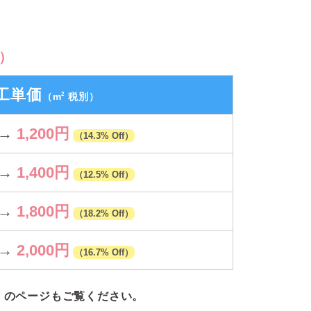
）
工単価
2
（m
税別）
→
1,200円
（14.3% Off）
→
1,400円
（12.5% Off）
→
1,800円
（18.2% Off）
→
2,000円
（16.7% Off）
」のページもご覧ください。