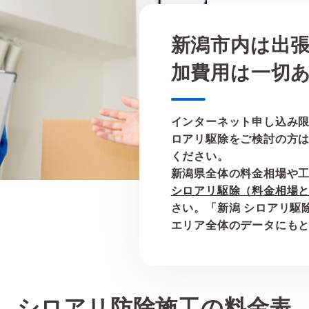
新潟市内は出
加費用は一切
インターネット申し込み
ロアリ駆除をご検討の方
ください。
新潟県全体の料金相場や
シロアリ駆除（料金相場
さい。「新潟 シロアリ駆
エリア全体のデータにも
シロアリ防除施工の料金表