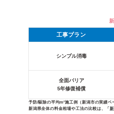
工事プラン
シンプル消毒
全面バリア
5年修復補償
予防/駆除の平均m²施工例（新潟市の実績ベ
新潟県全体の料金相場や工法の比較は、「