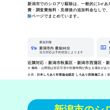
新潟市でのシロアリ駆除は、一般的に1㎡あたり2
費・調査費無料・見積後の追加料金なしで、
除
ページでまとめています。
最短到着
新潟市内 最短60分
当日対応は予約状況によります
近隣対応：
新潟市秋葉区
・
新潟市西蒲区
・
※ 離島・山間部は対応可否や到着時間が異なる場合があ
全員：
日本しろあり対策協会認定 しろあり防除施工士
｜
新潟市のシ