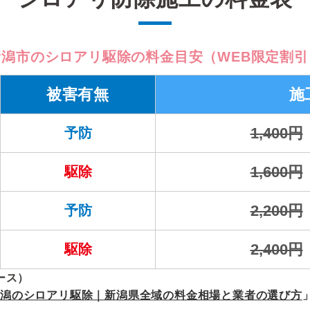
新潟市のシロアリ駆除の料金目安（WEB限定割引
被害有無
施
1,400円
予防
1,600円
駆除
2,200円
予防
2,400円
駆除
ース）
新潟のシロアリ駆除｜新潟県全域の料金相場と業者の選び方