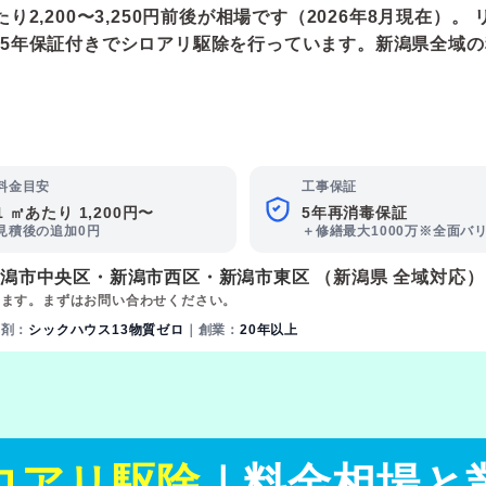
,200〜3,250円前後が相場です（2026年8月現在）。 
5年保証付きでシロアリ駆除を行っています。新潟県全域
料金目安
工事保証
1 ㎡あたり 1,200円〜
5年再消毒保証
見積後の追加0円
＋修繕最大1000万※全面バ
新潟市中央区
・
新潟市西区
・
新潟市東区
（新潟県 全域対応）
ります。まずはお問い合わせください。
薬剤：
シックハウス13物質ゼロ
｜創業：
20年以上
ロアリ駆除
｜料金相場と