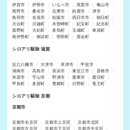
伊賀市
伊勢市
いなべ市
尾鷲市
亀山市
熊野市
桑名市
志摩市
鈴鹿市
津市
鳥羽市
名張市
松阪市
四日市市
朝日町
大台町
川越町
木曽岬町
紀宝町
紀北町
菰野町
大紀町
多気町
玉城町
東員町
南伊勢町
御浜町
明和町
度会町
シロアリ駆除 滋賀
近江八幡市
大津市
草津市
甲賀市
湖南市
高島市
長浜市
東近江市
彦根市
米原市
守山市
野洲市
栗東市
愛荘町
甲良町
多賀町
豊郷町
日野町
竜王町
シロアリ駆除 京都
京都市
京都市右京区
京都市上京区
京都市北区
京都市左京区
京都市下京区
京都市中京区