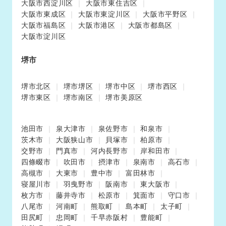
大阪市西淀川区
大阪市東住吉区
大阪市東成区
大阪市東淀川区
大阪市平野区
大阪市福島区
大阪市港区
大阪市都島区
大阪市淀川区
堺市
堺市北区
堺市堺区
堺市中区
堺市西区
堺市東区
堺市南区
堺市美原区
池田市
泉大津市
泉佐野市
和泉市
茨木市
大阪狭山市
貝塚市
柏原市
交野市
門真市
河内長野市
岸和田市
四條畷市
吹田市
摂津市
泉南市
高石市
高槻市
大東市
豊中市
富田林市
寝屋川市
羽曳野市
阪南市
東大阪市
枚方市
藤井寺市
松原市
箕面市
守口市
八尾市
河南町
熊取町
島本町
太子町
田尻町
忠岡町
千早赤阪村
豊能町