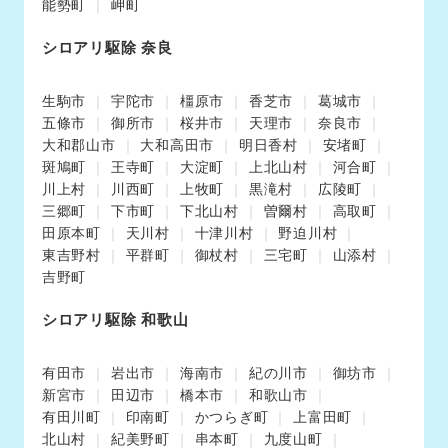
能勢町
岬町
シロアリ駆除 奈良
生駒市
宇陀市
橿原市
香芝市
葛城市
五條市
御所市
桜井市
天理市
奈良市
大和郡山市
大和高田市
明日香村
安堵町
斑鳩町
王寺町
大淀町
上北山村
河合町
川上村
川西町
上牧町
黒滝村
広陵町
三郷町
下市町
下北山村
曽爾村
高取町
田原本町
天川村
十津川村
野迫川村
東吉野村
平群町
御杖村
三宅町
山添村
吉野町
シロアリ駆除 和歌山
有田市
岩出市
海南市
紀の川市
御坊市
新宮市
田辺市
橋本市
和歌山市
有田川町
印南町
かつらぎ町
上富田町
北山村
紀美野町
串本町
九度山町