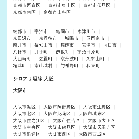
京都市西京区
京都市東山区
京都市伏見区
京都市南区
京都市山科区
綾部市
宇治市
亀岡市
木津川市
京田辺市
京丹後市
城陽市
長岡京市
南丹市
福知山市
舞鶴市
宮津市
向日市
八幡市
井手町
伊根町
宇治田原町
大山崎町
笠置町
京丹波町
久御山町
精華町
南山城村
与謝野町
和束町
シロアリ駆除 大阪
大阪市
大阪市旭区
大阪市阿倍野区
大阪市生野区
大阪市北区
大阪市此花区
大阪市城東区
大阪市住之江区
大阪市住吉区
大阪市大正区
大阪市中央区
大阪市鶴見区
大阪市天王寺区
大阪市浪速区
大阪市西区
大阪市西成区