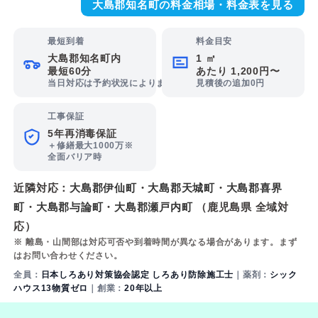
大島郡知名町の料金相場・料金表を見る
最短到着
料金目安
大島郡知名町内
1 ㎡
最短60分
あたり 1,200円〜
当日対応は予約状況によります
見積後の追加0円
工事保証
5年再消毒保証
＋修繕最大1000万※
全面バリア時
近隣対応：
大島郡伊仙町
・
大島郡天城町
・
大島郡喜界
町
・
大島郡与論町
・
大島郡瀬戸内町
（鹿児島県 全域対
応）
※ 離島・山間部は対応可否や到着時間が異なる場合があります。まず
はお問い合わせください。
全員：
日本しろあり対策協会認定 しろあり防除施工士
｜薬剤：
シック
ハウス13物質ゼロ
｜創業：
20年以上