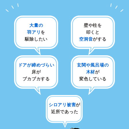
大量の
壁や柱を
羽アリ
を
叩くと
駆除したい
空洞音
がする
ドアが締めづらい
玄関や風呂場の
床が
木材
が
ブカブカする
変色している
シロアリ被害
が
近所であった