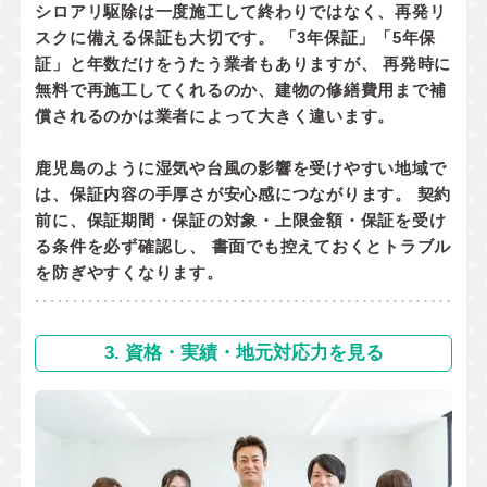
シロアリ駆除は一度施工して終わりではなく、
再発リ
スクに備える保証
も大切です。 「3年保証」「5年保
証」と年数だけをうたう業者もありますが、 再発時に
無料で再施工してくれるのか
、
建物の修繕費用まで補
償されるのか
は業者によって大きく違います。
鹿児島のように湿気や台風の影響を受けやすい地域で
は、保証内容の手厚さが安心感につながります。 契約
前に、
保証期間・保証の対象・上限金額・保証を受け
る条件
を必ず確認し、 書面でも控えておくとトラブル
を防ぎやすくなります。
3. 資格・実績・地元対応力を見る