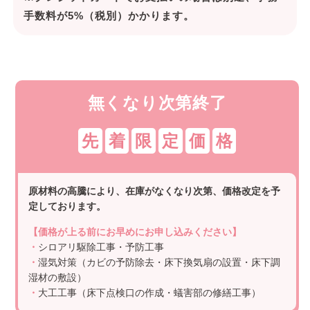
手数料が5%（税別）かかります。
無くなり次第終了
先
着
限
定
価
格
原材料の高騰により、在庫がなくなり次第、価格改定を予
定しております。
【価格が上る前にお早めにお申し込みください】
・
シロアリ駆除工事・予防工事
・
湿気対策（カビの予防除去・床下換気扇の設置・床下調
湿材の敷設）
・
大工工事（床下点検口の作成・蟻害部の修繕工事）