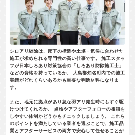
シロアリ駆除は、床下の構造や土壌・気候に合わせた
施工が求められる専門性の高い仕事です。 施工スタッ
フが
日本しろあり対策協会の「しろあり防除施工士」
などの資格
を持っているか、 大島郡知名町内での
施工
実績
がどれくらいあるかも重要な判断材料になりま
す。
また、地元に拠点があり
急な羽アリ発生時にもすぐ駆
けつけてくれるか
、 点検やアフターフォローの相談を
しやすい体制かどうかもチェックしましょう。 これら
のポイントを満たしている業者を選ぶことで、施工品
質とアフターサービスの両方で安心して任せることが