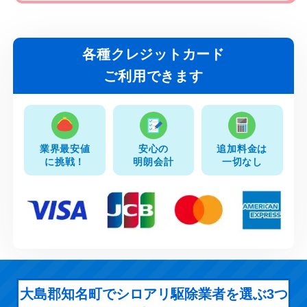
各種クレジットカード
ご利用できます
業界最安値
安心の
追加料金は
に挑戦！
明朗会計
一切なし
大島郡知名町でシロアリ駆除業者を選ぶ3つ