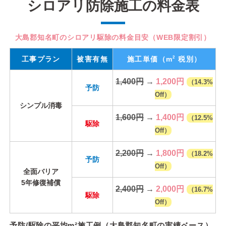
シロアリ防除施工の料金表
大島郡知名町のシロアリ駆除の料金目安（WEB限定割引）
2
工事プラン
被害有無
施工単価
（m
税別）
1,400円
→
1,200円
（14.3%
予防
Off）
シンプル消毒
1,600円
→
1,400円
（12.5%
駆除
Off）
2,200円
→
1,800円
（18.2%
予防
Off）
全面バリア
5年修復補償
2,400円
→
2,000円
（16.7%
駆除
Off）
予防/駆除の平均m²施工例（大島郡知名町の実績ベース）