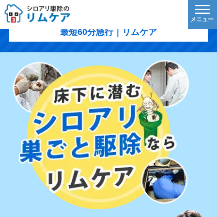
福山市のシロアリ駆除｜1,200円/㎡〜・5年保証・
最短60分急行｜リムケア