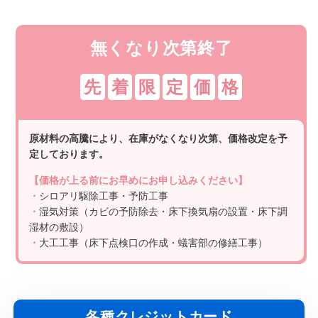
無くなり次第終了
先
着
限
定
価
格
原材料の高騰により、在庫がなくなり次第、価格改定を予
定しております。
【価格が上る前にお早めにお申し込みください】
・
シロアリ駆除工事・予防工事
・
湿気対策（カビの予防除去・床下換気扇の設置・床下調
湿材の敷設）
・
大工工事（床下点検口の作成・蟻害部の修繕工事）
各種クレジットカード