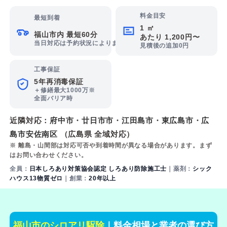
料金目安
最短到着
1 ㎡
福山市内 最短60分
あたり 1,200円〜
当日対応は予約状況によります
見積後の追加0円
工事保証
5年再消毒保証
＋修繕最大1000万※
全面バリア時
近隣対応：
府中市
・
廿日市市
・
江田島市
・
東広島市
・
広
島市安佐南区
（広島県 全域対応）
※ 離島・山間部は対応可否や到着時間が異なる場合があります。まず
はお問い合わせください。
全員：
日本しろあり対策協会認定 しろあり防除施工士
｜薬剤：
シック
ハウス13物質ゼロ
｜創業：
20年以上
福山市のシロアリ駆除
｜料金相場と業者の選び方