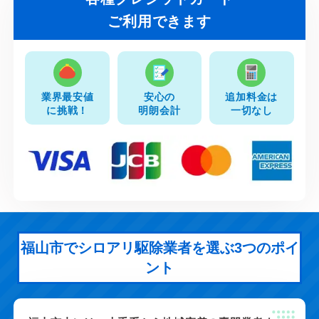
ご利用できます
業界最安値
安心の
追加料金は
に挑戦！
明朗会計
一切なし
福山市でシロアリ駆除業者を選ぶ3つのポイ
ント