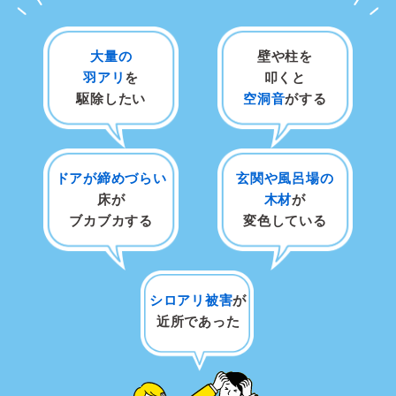
大量の
壁や柱を
羽アリ
を
叩くと
駆除したい
空洞音
がする
ドアが締めづらい
玄関や風呂場の
床が
木材
が
ブカブカする
変色している
シロアリ被害
が
近所であった