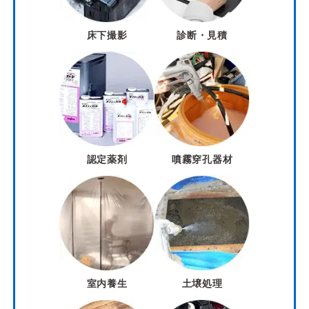
床下撮影
診断・見積
認定薬剤
噴霧穿孔器材
室内養生
土壌処理