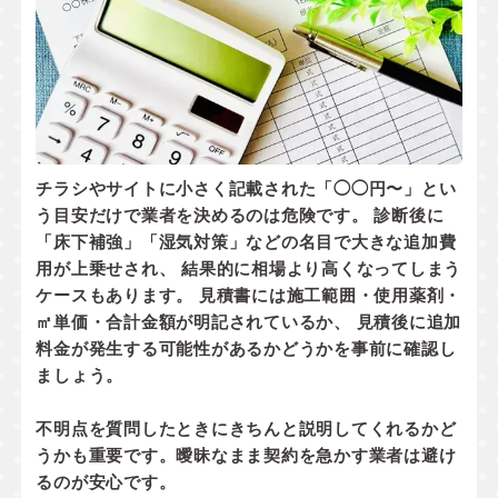
チラシやサイトに小さく記載された「◯◯円〜」とい
う目安だけで業者を決めるのは危険です。 診断後に
「床下補強」「湿気対策」などの名目で大きな追加費
用が上乗せされ、 結果的に相場より高くなってしまう
ケースもあります。 見積書には
施工範囲・使用薬剤・
㎡単価・合計金額
が明記されているか、
見積後に追加
料金が発生する可能性があるかどうか
を事前に確認し
ましょう。
不明点を質問したときにきちんと説明してくれるかど
うかも重要です。曖昧なまま契約を急かす業者は避け
るのが安心です。