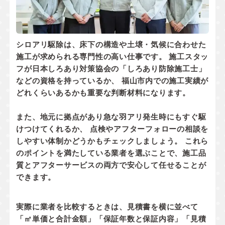
シロアリ駆除は、床下の構造や土壌・気候に合わせた
施工が求められる専門性の高い仕事です。 施工スタッ
フが
日本しろあり対策協会の「しろあり防除施工士」
などの資格
を持っているか、 福山市内での
施工実績
が
どれくらいあるかも重要な判断材料になります。
また、地元に拠点があり
急な羽アリ発生時にもすぐ駆
けつけてくれるか
、 点検やアフターフォローの相談を
しやすい体制かどうかもチェックしましょう。 これら
のポイントを満たしている業者を選ぶことで、施工品
質とアフターサービスの両方で安心して任せることが
できます。
実際に業者を比較するときは、見積書を横に並べて
「㎡単価と合計金額」「保証年数と保証内容」「見積