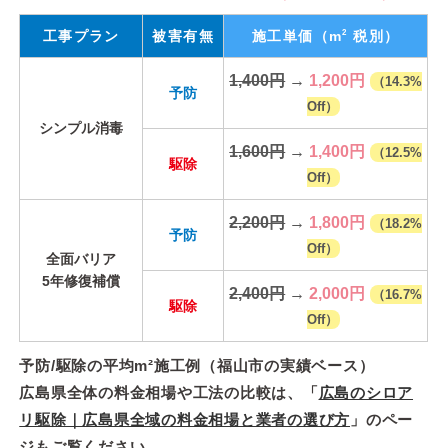
2
工事プラン
被害有無
施工単価
（m
税別）
1,400円
→
1,200円
（14.3%
予防
Off）
シンプル消毒
1,600円
→
1,400円
（12.5%
駆除
Off）
2,200円
→
1,800円
（18.2%
予防
Off）
全面バリア
5年修復補償
2,400円
→
2,000円
（16.7%
駆除
Off）
予防/駆除の平均m²施工例（福山市の実績ベース）
広島県全体の料金相場や工法の比較は、「
広島のシロア
リ駆除｜広島県全域の料金相場と業者の選び方
」のペー
ジもご覧ください。