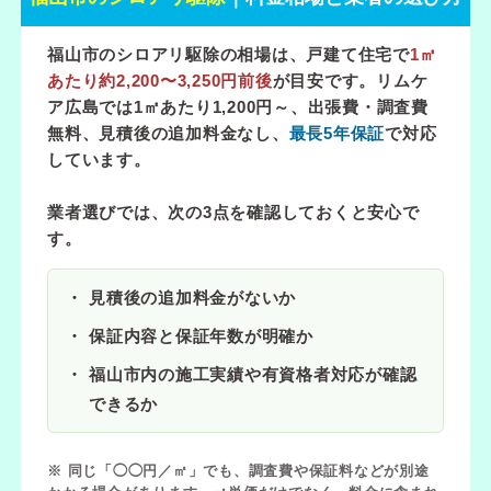
福山市のシロアリ駆除の相場は、戸建て住宅で
1㎡
あたり約2,200〜3,250円前後
が目安です。リムケ
ア広島では
1㎡あたり1,200円～
、出張費・調査費
無料、見積後の追加料金なし、
最長5年保証
で対応
しています。
業者選びでは、次の3点を確認しておくと安心で
す。
見積後の追加料金がないか
保証内容と保証年数が明確か
福山市内の施工実績や有資格者対応が確認
できるか
※ 同じ「◯◯円／㎡」でも、調査費や保証料などが別途