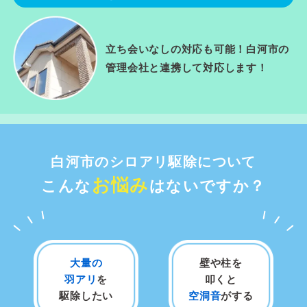
立ち会いなしの対応も可能！白河市の
管理会社と連携して対応します！
白河市のシロアリ駆除について
お悩み
こんな
はないですか？
大量の
壁や柱を
羽アリ
を
叩くと
駆除したい
空洞音
がする