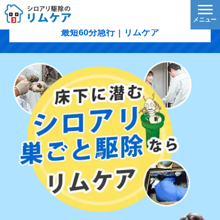
白河市のシロアリ駆除｜1,200円/㎡〜・5年保証・
最短60分急行｜リムケア