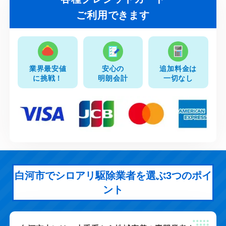
ご利用できます
業界最安値
安心の
追加料金は
に挑戦！
明朗会計
一切なし
白河市でシロアリ駆除業者を選ぶ3つのポイ
ント