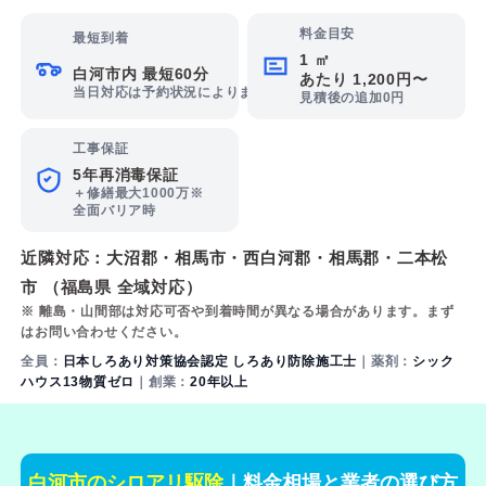
料金目安
最短到着
1 ㎡
白河市内 最短60分
あたり 1,200円〜
当日対応は予約状況によります
見積後の追加0円
工事保証
5年再消毒保証
＋修繕最大1000万※
全面バリア時
近隣対応：
大沼郡
・
相馬市
・
西白河郡
・
相馬郡
・
二本松
市
（福島県 全域対応）
※ 離島・山間部は対応可否や到着時間が異なる場合があります。まず
はお問い合わせください。
全員：
日本しろあり対策協会認定 しろあり防除施工士
｜薬剤：
シック
ハウス13物質ゼロ
｜創業：
20年以上
白河市のシロアリ駆除
｜料金相場と業者の選び方