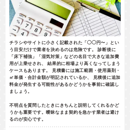
チラシやサイトに小さく記載された「◯◯円〜」とい
う目安だけで業者を決めるのは危険です。 診断後に
「床下補強」「湿気対策」などの名目で大きな追加費
用が上乗せされ、 結果的に相場より高くなってしまう
ケースもあります。 見積書には
施工範囲・使用薬剤・
㎡単価・合計金額
が明記されているか、
見積後に追加
料金が発生する可能性があるかどうか
を事前に確認し
ましょう。
不明点を質問したときにきちんと説明してくれるかど
うかも重要です。曖昧なまま契約を急かす業者は避け
るのが安心です。