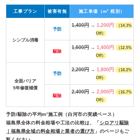
2
工事プラン
被害有無
施工単価
（m
税別）
1,400円
→
1,200円
（14.3%
予防
Off）
シンプル消毒
1,600円
→
1,400円
（12.5%
駆除
Off）
2,200円
→
1,800円
（18.2%
予防
Off）
全面バリア
5年修復補償
2,400円
→
2,000円
（16.7%
駆除
Off）
予防/駆除の平均m²施工例（白河市の実績ベース）
福島県全体の料金相場や工法の比較は、「
シロアリ駆除
｜福島県全域の料金相場と業者の選び方
」のページもご
覧ください。