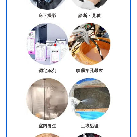
床下撮影
診断・見積
認定薬剤
噴霧穿孔器材
室内養生
土壌処理