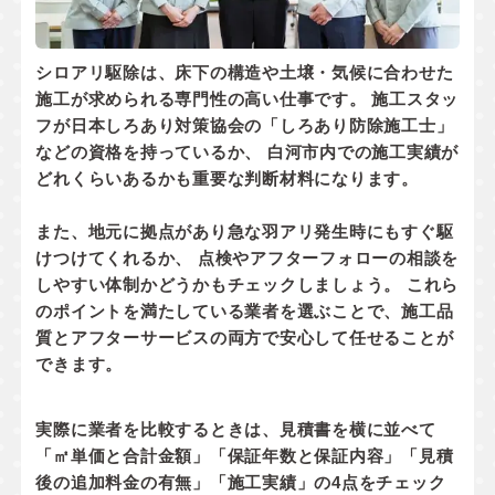
シロアリ駆除は、床下の構造や土壌・気候に合わせた
施工が求められる専門性の高い仕事です。 施工スタッ
フが
日本しろあり対策協会の「しろあり防除施工士」
などの資格
を持っているか、 白河市内での
施工実績
が
どれくらいあるかも重要な判断材料になります。
また、地元に拠点があり
急な羽アリ発生時にもすぐ駆
けつけてくれるか
、 点検やアフターフォローの相談を
しやすい体制かどうかもチェックしましょう。 これら
のポイントを満たしている業者を選ぶことで、施工品
質とアフターサービスの両方で安心して任せることが
できます。
実際に業者を比較するときは、見積書を横に並べて
「㎡単価と合計金額」「保証年数と保証内容」「見積
後の追加料金の有無」「施工実績」
の4点をチェック