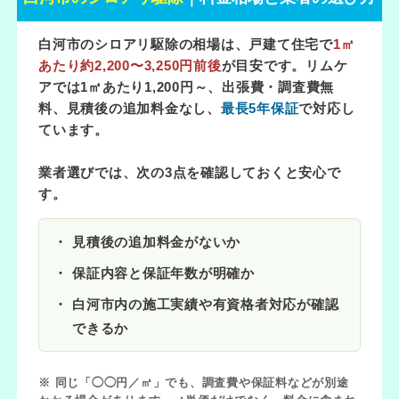
白河市のシロアリ駆除の相場は、戸建て住宅で
1㎡
あたり約2,200〜3,250円前後
が目安です。リムケ
アでは
1㎡あたり1,200円～
、出張費・調査費無
料、見積後の追加料金なし、
最長5年保証
で対応し
ています。
業者選びでは、次の3点を確認しておくと安心で
す。
見積後の追加料金がないか
保証内容と保証年数が明確か
白河市内の施工実績や有資格者対応が確認
できるか
※ 同じ「◯◯円／㎡」でも、調査費や保証料などが別途