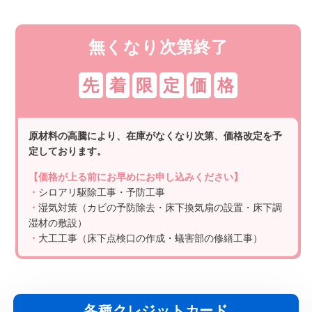
無くなり次第終了
先
着
限
定
価
格
原材料の高騰により、在庫がなくなり次第、価格改定を予
定しております。
【価格が上る前にお早めにお申し込みください】
・
シロアリ駆除工事・予防工事
・
湿気対策（カビの予防除去・床下換気扇の設置・床下調
湿材の敷設）
・
大工工事（床下点検口の作成・蟻害部の修繕工事）
各種クレジットカード